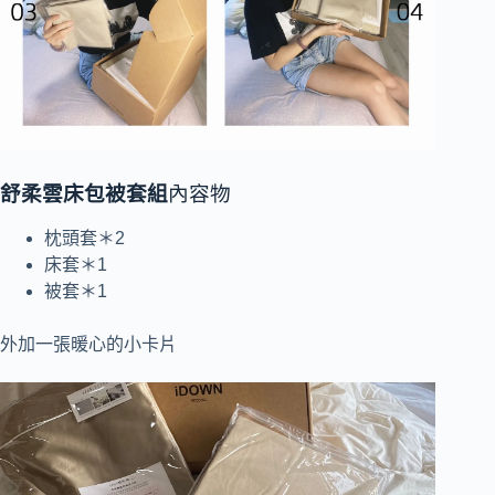
舒柔雲床包被套組
內容物
枕頭套＊2
床套＊1
被套＊1
外加一張暖心的小卡片