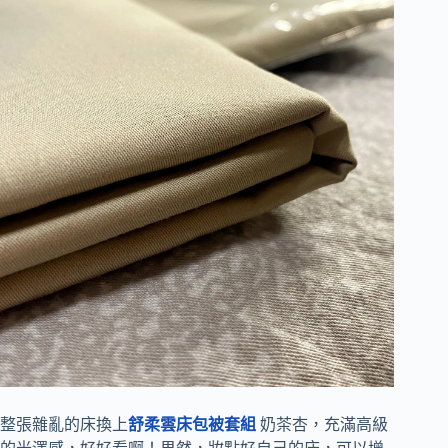
整張雜亂的床換上
舒柔雲床包被套組
奶茶杏，充滿高級