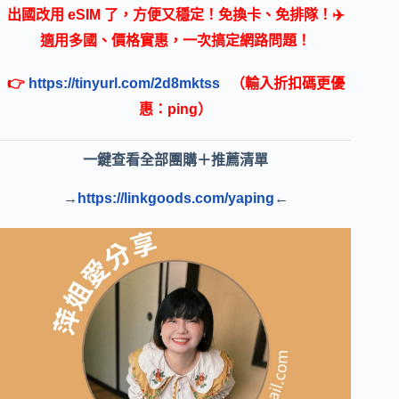
出國改用 eSIM 了，方便又穩定！免換卡、免排隊！✈️
適用多國、價格實惠，一次搞定網路問題！
👉
https://tinyurl.com/2d8mktss
（輸入折扣碼更優
惠：ping）
一鍵查看全部團購＋推薦清單
→
https://linkgoods.com/yaping
←