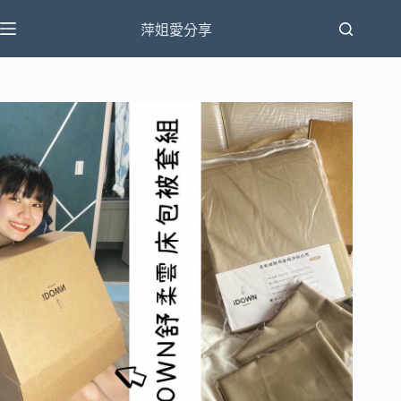
跳
萍姐愛分享
至
主
要
內
容