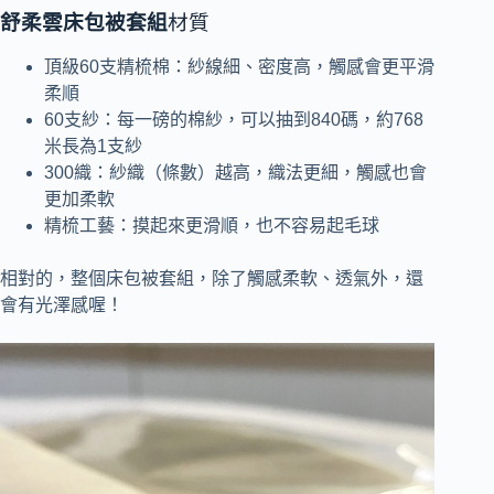
舒柔雲床包被套組
材質
頂級60支精梳棉：紗線細、密度高，觸感會更平滑
柔順
60支紗：每一磅的棉紗，可以抽到840碼，約768
米長為1支紗
300織：紗織（條數）越高，織法更細，觸感也會
更加柔軟
精梳工藝：摸起來更滑順，也不容易起毛球
相對的，整個床包被套組，除了觸感柔軟、透氣外，還
會有光澤感喔！