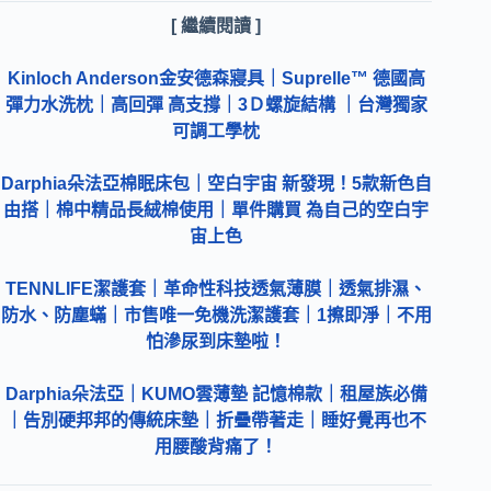
[ 繼續閱讀 ]
Kinloch Anderson金安德森寢具｜Suprelle™ 德國高
彈力水洗枕｜高回彈 高支撐｜3Ｄ螺旋結構 ｜台灣獨家
可調工學枕
Darphia朵法亞棉眠床包｜空白宇宙 新發現！5款新色自
由搭｜棉中精品長絨棉使用｜單件購買 為自己的空白宇
宙上色
TENNLIFE潔護套｜革命性科技透氣薄膜｜透氣排濕、
防水、防塵蟎｜市售唯一免機洗潔護套｜1擦即淨｜不用
怕滲尿到床墊啦！
Darphia朵法亞｜KUMO雲薄墊 記憶棉款｜租屋族必備
｜告別硬邦邦的傳統床墊｜折疊帶著走｜睡好覺再也不
用腰酸背痛了！