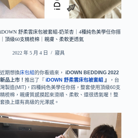
iDOWN 舒柔雲床包被套組-奶茶杏｜4種純色美學任你搭
｜頂級60支精梳棉｜親膚、柔軟更透氣
2022 年 5 月 4 日
寢具
近期想換
床包組
的你看過來，
iDOWN BEDDING 2022
新品上市！
推出了『
iDOWN 舒柔雲床包被套組
』
，台
灣製造(MIT)
，四種純色美學任你搭，
整套使用頂級60支
精梳棉，親膚質感摸起來滑順、柔軟、還很透氣喔！整
套換上還有高級的光澤感。