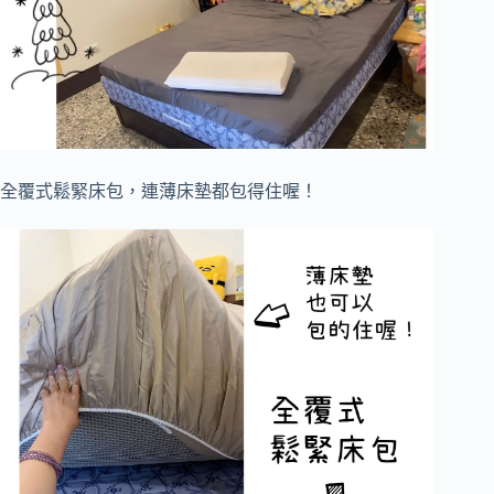
全覆式鬆緊床包，連薄床墊都包得住喔！