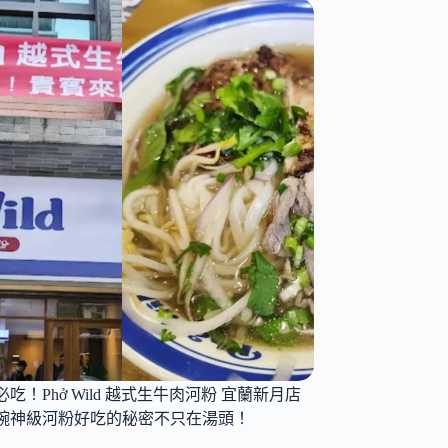
！
！
ở
d
吃！Phở Wild 越式生牛肉河粉 宜蘭新月店
碗神級河粉好吃的秘密不只在湯頭！