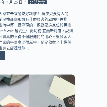
6 年 7 月 26 日
北部美食
大家來去宜蘭吃好料啦！ 每次只要有人問
蘭民權商圈那邊有什麼厲害的異國料理推
腦海中第一個浮現的，絕對是這家位於民權
Phở Wild 越式生牛肉河粉 宜蘭新月店，說到
萍姐真的不得不佩服他們的用心。很多客人
們家的牛骨高湯很厲害，足足熬煮了十幾個
走進去店裡就能…
文
！
ở
d
？！