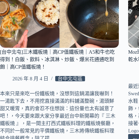
[台中北屯]三木鐵板燒｜高CP值鐵板燒｜A5和牛也吃
Mo
得到！白飯、飲料、冰淇淋、炒飯、爆米花通通吃到
乾水
飽｜高CP值鐵板燒！
2026 年 8 月 4 日
台中北屯區
最近
本來只是來吃一份鐵板燒，沒想到這鍋湯讓我嚇到！
Sw
一湯匙下去，不用挖直接滿滿的料鋪滿整碗，湯頭鮮
水鞋
甜又暖胃，真的會忍不住想說：這份量也太有誠意了
飾，
吧！，今天要來跟大家分享最近台中新開幕的『 三木
格，
鐵板燒 』，是一間主打西式鐵板料理的鐵板燒餐廳，
接著
不同於一般常見的平價鐵板燒，三木將傳統鐵板料理
Lo
結合排餐概念，除了提…