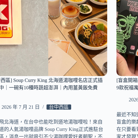
生
回
牛
生
肉
活
河
的
粉
平
宜
靜，
蘭
一
新
個
月
人
店
也
｜
能
原
極
來
致
西區] Soup Curry King 北海道湯咖哩名店正式插
[盲盒開箱] 
一
享
中｜一碗有10種時蔬超澎湃｜內用薑黃飯免費
9款祝福
碗
受
神
的
202
級
點
2026 年 7 月 21 日
台中西區
河
餐
最近不知
粉
哲
飛北海道，在台中也能吃到道地湯咖哩啦！來自
盲盒的樂
好
學！
吃
的人氣湯咖哩品牌 Soup Curry King正式進駐台
在只要看
的
區，消息一出就吸引不少湯咖哩愛好者朝聖，不
家才發現又