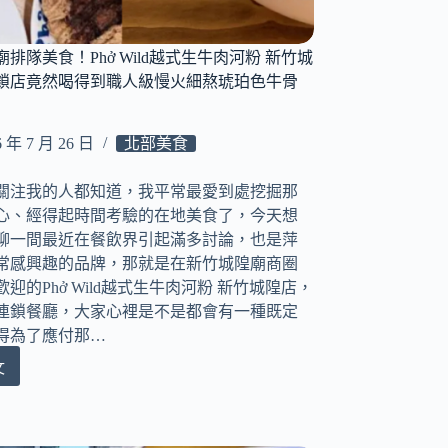
排隊美食！Phở Wild越式生牛肉河粉 新竹城
鎖店竟然喝得到職人級慢火細熬琥珀色牛骨
6 年 7 月 26 日
北部美食
關注我的人都知道，我平常最愛到處挖掘那
心、經得起時間考驗的在地美食了，今天想
聊一間最近在餐飲界引起滿多討論，也是萍
常感興趣的品牌，那就是在新竹城隍廟商圈
迎的Phở Wild越式生牛肉河粉 新竹城隍店，
連鎖餐廳，大家心裡是不是都會有一種既定
得為了應付那…
文