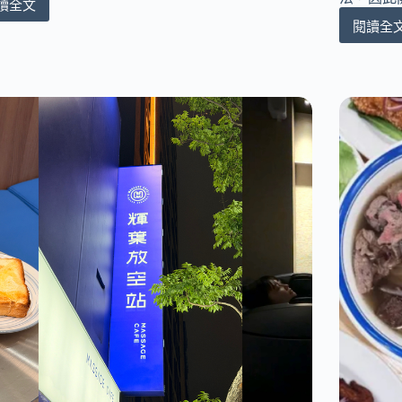
讀全文
Moz
閱讀全
瑞
[台
典
中
駝
西
鹿
區]
必
正
買
壺
懶
記
人
豆
包
花
｜
Jus
必
｜
收
隱
4
身
大
在
人
住
氣
宅
單
區
品
的
｜
夜
洞
間