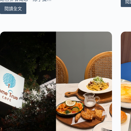
閱
閱讀全文
[台
中
北
屯]
三
木
鐵
板
燒
｜
高
CP
值
鐵
板
燒
｜
A5
和
牛