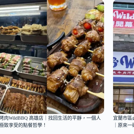
人
輝
廟
驚
葉
排
艷
放
隊
空
美
站
食
Ph
台
Wil
中
越
英
式
才
生
店
牛
｜
肉
輝
河
葉
粉
良
新
品
竹
×
THE
城
KORNER
隍
×
店
烤肉WildBBQ 高雄店｜找回生活的平靜，一個人
宜蘭市區必
Miffy
｜
極致享受的點餐哲學！
｜原來一
三
連
方