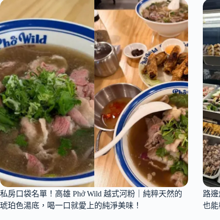
ComeTrue
高
CAFE
CP
夏
值
季
鐵
新
板
品
燒！
開
箱
｜
剝
皮
辣
椒
雞
義
大
利
麵、
濃
私房口袋名單！高雄 Phở Wild 越式河粉｜純粹天然的
路邊
叻
琥珀色湯底，喝一口就愛上的純淨美味！
也能
沙