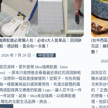
z瑞典駝鹿必買懶人包｜必收4大人氣單品｜洞洞餅
[台中西區
鞋、德訓鞋、雲朵包一次看！
花店｜顛
艷！
2026 年 7 月 29 日
中部旅遊
202
逛百貨時，意外發現 Moz瑞典駝鹿（moz
eden），原本只是想進去看看最近很紅的洞洞餅乾
說到豆花
，沒想到一逛就直接被燒到！從鞋子、包包到服
糖水或是
每一樣都兼具設計感與實用性，充滿北歐簡約風
次來到台
再搭配經典又療癒的駝鹿 Logo，讓人忍不住一件
的『 正壺
一件試穿、試背，Moz來自瑞典，以經典駝鹿
的想像，
go 聞名的北歐生活品牌，將自…
理，他認
法，因此