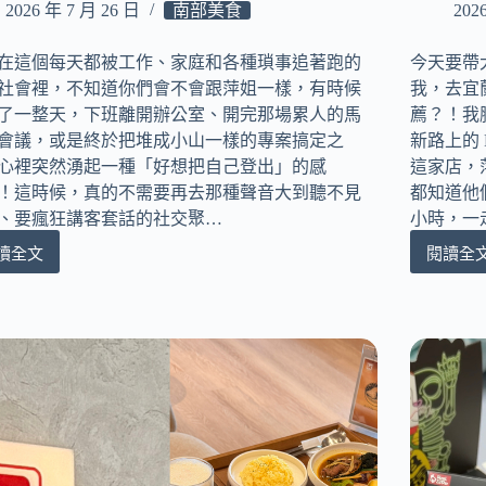
鎖
2026 年 7 月 26 日
南部美食
202
跨
店
界
竟
聯
在這個每天都被工作、家庭和各種瑣事追著跑的
今天要帶
然
名
社會裡，不知道你們會不會跟萍姐一樣，有時候
我，去宜
喝
｜
得
了一整天，下班離開辦公室、開完那場累人的馬
薦？！我
打
到
會議，或是終於把堆成小山一樣的專案搞定之
新路上的 
造
職
心裡突然湧起一種「好想把自己登出」的感
這家店，
最
人
！這時候，真的不需要再去那種聲音大到聽不見
都知道他
舒
級
、要瘋狂講客套話的社交聚…
小時，一
服
慢
的
火
讀全文
閱讀全
路
宜
複
細
邊
蘭
合
熬
烤
市
式
琥
肉
區
按
珀
WildBBQ
必
摩
色
高
吃
咖
牛
雄
Ph
啡
骨
Wil
店
廳！
湯
越
｜
式
找