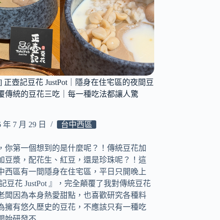
] 正壺記豆花 JustPot｜隱身在住宅區的夜間豆
覆傳統的豆花三吃｜每一種吃法都讓人驚
6 年 7 月 29 日
台中西區
，你第一個想到的是什麼呢？！傳統豆花加
加豆漿，配花生、紅豆，還是珍珠呢？！這
中西區有一間隱身在住宅區，平日只開晚上
記豆花 JustPot 』，完全顛覆了我對傳統豆花
老闆因為本身熱愛甜點，也喜歡研究各種料
為擁有悠久歷史的豆花，不應該只有一種吃
開始研發不…