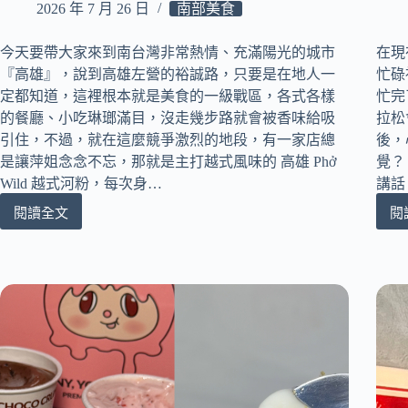
海
2026 年 7 月 26 日
南部美食
鮮
義
今天要帶大家來到南台灣非常熱情、充滿陽光的城市
在現
大
『高雄』，說到高雄左營的裕誠路，只要是在地人一
忙碌
利
麵、
定都知道，這裡根本就是美食的一級戰區，各式各樣
忙完
夏
的餐廳、小吃琳瑯滿目，沒走幾步路就會被香味給吸
拉松
日
引住，不過，就在這麼競爭激烈的地段，有一家店總
後，
限
是讓萍姐念念不忘，那就是主打越式風味的 高雄 Phở
覺？
定
Wild 越式河粉，每次身…
講話
創
意
閱讀全文
閱
私
咖
房
啡
口
一
袋
次
名
開
單！
箱！
高
雄
Phở
Wild