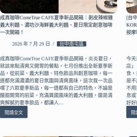
也
吃
得
成真咖啡ComeTrue CAFE夏季新品開箱｜剝皮辣椒雞
[台
到！
義大利麵、濃叻沙海鮮義大利麵、夏日限定創意咖啡
KO
白
一次開箱！
按摩
飯、
飲
2026 年 7 月 29 日
台中南屯區
料、
冰
成真咖啡ComeTrue CAFE夏季新品開箱，炎炎夏日，
今天
淇
淋、
就該來點清爽又開胃的餐點，七月份推出全新夏季新
店」
炒
品，從前菜、義大利麵、特色飲品到創意咖啡，每一
食，
飯、
道都充滿濃濃的夏日氛圍與清爽風味，這次我一次品
是不
爆
嚐了六款夏季新品，每一道都有自己的特色，不論是
不用
米
酸甜開胃的前菜、充滿異國風味的義大利麵，還是清
息或
花
爽解膩的夏季飲品，都讓人…
好好
通
通
閱讀全文
閱
成
吃
真
到
咖
飽
啡
｜