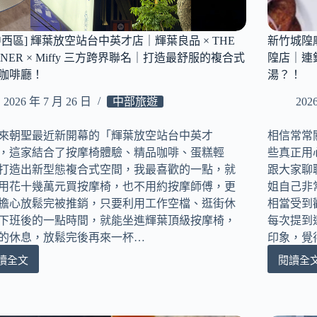
洞
豆
餅
花
乾
店
中西區] 輝葉放空站台中英才店｜輝葉良品 × THE
新竹城隍廟
水
｜
RNER × Miffy 三方跨界聯名｜打造最舒服的複合式
隍店｜連
鞋、
顛
咖啡廳！
湯？！
德
覆
訓
傳
2026 年 7 月 26 日
中部旅遊
202
鞋、
統
雲
的
朵
來朝聖最近新開幕的「輝葉放空站台中英才
相信常常
豆
包
，這家結合了按摩椅體驗、精品咖啡、蛋糕輕
些真正用
花
一
三
打造出新型態複合式空間，我最喜歡的一點，就
跟大家聊
次
吃
用花十幾萬元買按摩椅，也不用約按摩師傅，更
姐自己非
看！
｜
擔心放鬆完被推銷，只要利用工作空檔、逛街休
相當受到歡
每
下班後的一點時間，就能坐進輝葉頂級按摩椅，
每次提到
一
的休息，放鬆完後再來一杯…
印象，覺
種
吃
讀全文
閱讀全
[台
新
法
中
竹
都
西
城
讓
區]
隍