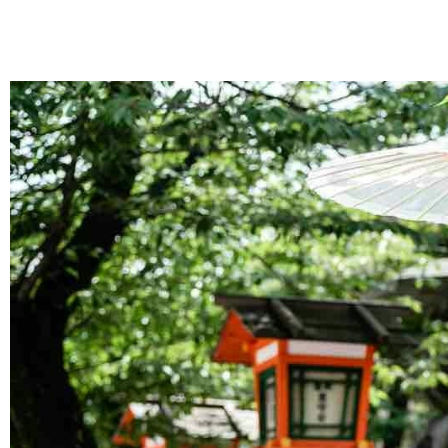
跳
至
主
要
內
容