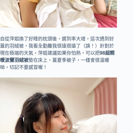
自從萍姐換了好睡的枕頭後，遲到率大增，這次遇到好
蓋的羽絨被，我看全勤離我很遠很遠了（誤！）針對於
現在極端的天氣，萍姐建議如果你怕熱，可以把
98超輕
暖波蘭羽絨被
墊在床上，蓋夏季被子，一樣會很溫暖
呦，切記不要感冒喔！