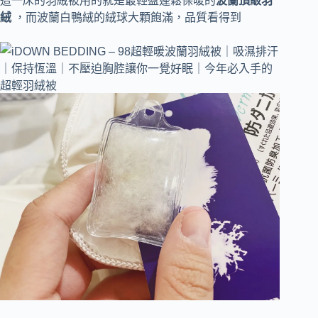
這一床的羽絨被用的就是最輕盈蓬鬆保暖的
波蘭頂級羽
絨
，而波蘭白鴨絨的絨球大顆飽滿，品質看得到