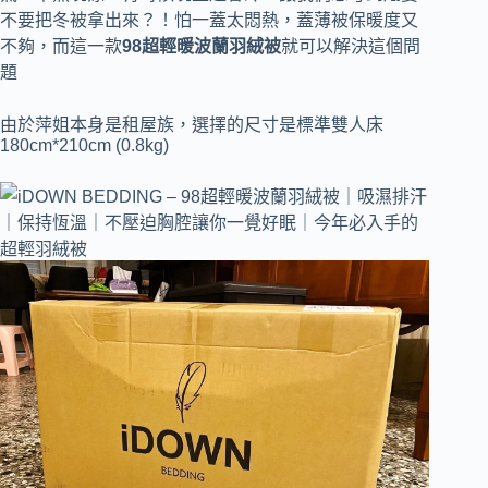
不要把冬被拿出來？！怕一蓋太悶熱，蓋薄被保暖度又
不夠，而這一款
98超輕暖波蘭羽絨被
就可以解決這個問
題
由於萍姐本身是租屋族，選擇的尺寸是標準雙人床
180cm*210cm (0.8kg)