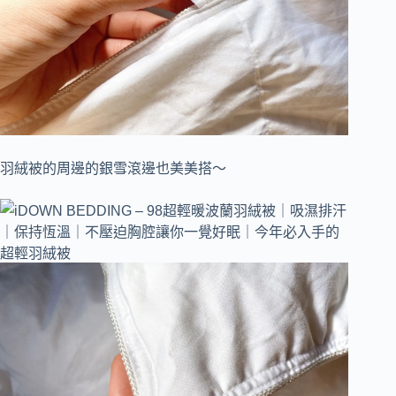
羽絨被的周邊的銀雪滾邊也美美搭～