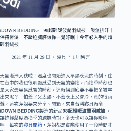
iDOWN BEDDING – 98超輕暖波蘭羽絨被｜吸濕排汗｜
保持恆溫｜不壓迫胸腔讓你一覺好眠｜今年必入手的超
輕羽絨被
2021 年 11 月 29 日
寢具
1 則留言
天氣漸漸入秋啦！溫度也開始進入早熱晚涼的時刻，住
在台中的我也很明顯感受到天氣的變換，而換季時刻也
是大家最容易感冒的時刻，這時候到底要不要把冬被拿
出來呢？！怕蓋了又太熱、不蓋晚上又會冷，真的很兩
難，這次萍姐要來分享、開箱，來自台灣寢具廠商
iDOWN BEDDING
製造的新品
98超輕暖波蘭羽絨被
，
讓妳輕鬆度過換季的尷尬時期，冬天也可以讓你暖呼
呼！每次的
寢具開箱
，萍姐都是實際使用了一段時間才