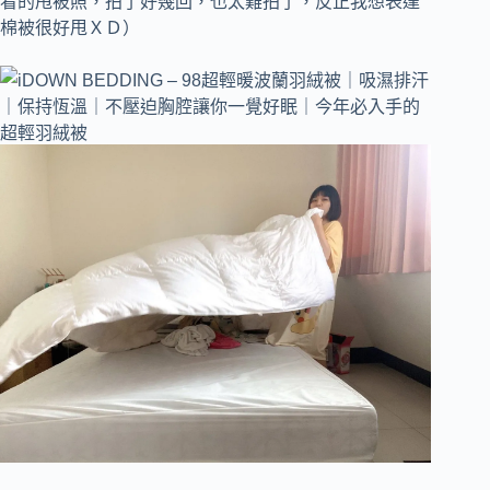
看的甩被照，拍了好幾回，也太難拍了，反正我想表達
棉被很好甩ＸＤ）