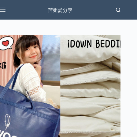
跳
萍姐愛分享
至
主
要
內
容