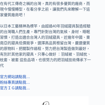
在有代工傳奇之稱的台灣，真的有很多優質的廠商，而
現今慢慢轉型，在看分享之前，讓我們先來瞭解一下這
家優質廠商吧！
以日本工藝精神為標竿，由超過40年羽絨寢具製造經驗
的台灣職人們生產，專門針對台灣的氣候、身材、睡眠
習慣，打造出適合台灣人的羽絨寢具，近幾年中國、東
南亞的寢具低價競爭，選擇高品質根留台灣，嚴選優質
的原物料，把關製作過程，努力把台灣製造做到最好，
有別於其他家的寢具，只專心做好 ：羽絨被、羽絨枕、
枕套、被套 這些品項，也很努力的把羽絨技術傳承下一
代
官方網站請點我…
粉絲專頁請點我…
官方ＩＧ請點我…