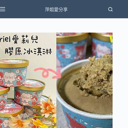
跳
萍姐愛分享
至
主
要
內
容