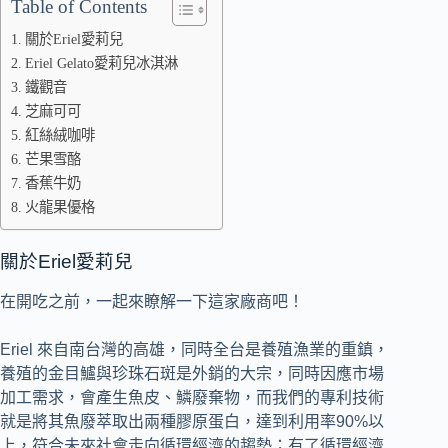
Table of Contents
關於Eriel愛莉兒
Eriel Gelato愛莉兒冰淇淋
鐵觀音
芝麻可可
紅絲絨咖啡
芒果雪酪
香蕉牛奶
火龍果優格
關於Eriel愛莉兒
在開吃之前，一起來瞭解一下這家廠商吧！
Eriel 來自南台灣的高雄，同時全台是養殖漁業的重鎮，
養殖的金目鱸與珍珠石斑是外銷的大宗，同時因應市場
加工需求，會產生魚皮、鱗廢棄物，而我們的專利技術
就是將其魚廢萃取出兩種膠原蛋白，達到利用率90%以
上，符合未來社會走向循環經濟的趨勢；有了循環經濟