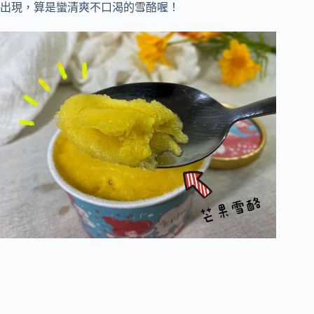
出現，算是蠻清爽不口渴的雪酪喔！