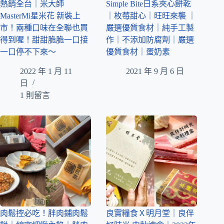
熱銷全台｜米大師
Simple Bite日系夾心餅乾
MasterMi星米花 新裝上
｜枚莓甜心｜旺旺來襲 ｜
市！兩種口味在全聯也買
嚴選優質食材｜純手工製
得到喔！甜甜脆脆一口接
作｜不添加防腐劑｜嚴選
一口停不下來～
優質食材｜蛋奶素
2022 年 1 月 11
2021 年 9 月 6 日
日
1 則留言
肉鬆控必吃！胖肉鋪肉鬆
良實糧食Ｘ明月堂｜良伴