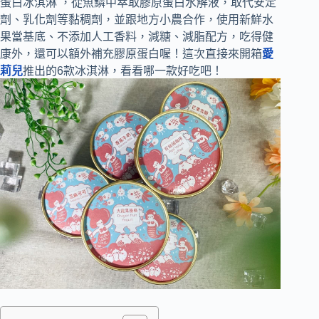
蛋白冰淇淋 ，從魚鱗中萃取膠原蛋白水解液，取代安定
劑、乳化劑等黏稠劑，並跟地方小農合作，使用新鮮水
果當基底、不添加人工香料，減糖、減脂配方，吃得健
康外，還可以額外補充膠原蛋白喔！這次直接來開箱
愛
莉兒
推出的6款冰淇淋，看看哪一款好吃吧！