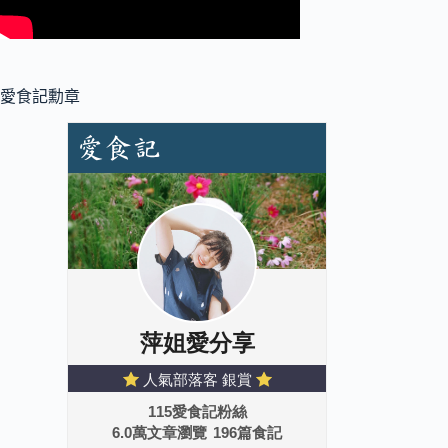
愛食記勳章