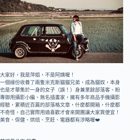
大家好，我是萍姐，不是阿姨喔！
一個緣份收養了兩隻米克斯貓貓兄弟，成為貓奴，
本身
也是才華集於一身的女子（誤！）身兼
業餘部落客、
粉
專御用攝影小編、
無名插畫家，
擁有多年商品手機攝影
經驗，累積近百篇的部落格文章，
什麼都開箱，什麼都
不奇怪，自己實際用過喜歡才會來開團讓大家買便宜！
美食、保健、烘焙、烹飪、電器都有涉略喔❤️