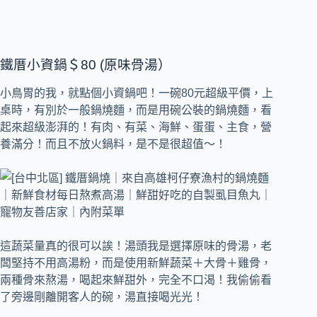
鐵厝小資鍋＄80 (原味骨湯）
小鳥胃的我，就點個小資鍋吧！一碗80元超級平價，上
桌時，有別於一般鍋燒麵，而是用碗公裝的鍋燒麵，看
起來超級澎湃的！有肉、有菜、海鮮、蛋蛋、主食，營
養滿分！而且不放火鍋料，是不是很超值～！
這蔬菜量真的很可以誒！湯頭我是選擇原味的骨湯，老
闆堅持不用高湯粉，而是使用新鮮蔬菜＋大骨＋雞骨，
兩種骨來熬湯，喝起來鮮甜外，完全不口渴！我偷偷看
了旁邊剛離開客人的碗，湯直接喝光光！