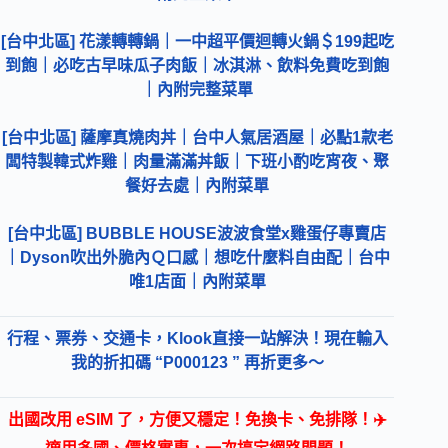
[台中北區] 花漾轉轉鍋｜一中超平價迴轉火鍋＄199起吃
到飽｜必吃古早味瓜子肉飯｜冰淇淋、飲料免費吃到飽
｜內附完整菜單
[台中北區] 薩摩真燒肉丼｜台中人氣居酒屋｜必點1款老
闆特製韓式炸雞｜肉量滿滿丼飯｜下班小酌吃宵夜、聚
餐好去處｜內附菜單
[台中北區] BUBBLE HOUSE波波食堂x雞蛋仔專賣店
｜Dyson吹出外脆內Ｑ口感｜想吃什麼料自由配｜台中
唯1店面｜內附菜單
行程、票券、交通卡，Klook直接一站解決！現在輸入
我的折扣碼 “P000123 ” 再折更多～
出國改用 eSIM 了，方便又穩定！免換卡、免排隊！✈️