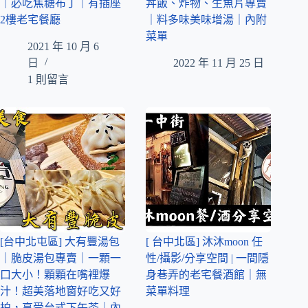
｜必吃焦糖布丁｜有插座
丼飯、炸物、生魚片專賣
2樓老宅餐廳
｜料多味美味增湯｜內附
菜單
2021 年 10 月 6
日
2022 年 11 月 25 日
1 則留言
[台中北屯區] 大有豐湯包
[ 台中北區] 沐沐moon 任
｜脆皮湯包專賣｜一顆一
性/攝影/分享空間 | 一間隱
口大小！顆顆在嘴裡爆
身巷弄的老宅餐酒館｜無
汁！超美落地窗好吃又好
菜單料理
拍，享受台式下午茶｜內