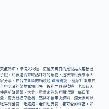
天氣轉涼，準備入秋啦！這種天氣真的是很讓人容易肚
子餓，也很適合來吃熱呼呼的鍋物，這次萍姐要來跟大
家分享，在
台中北區
的鍋燒麵
鐵厝鍋燒
，這家店本來在
台中北區的榮華富櫃市集，近期才移來這邊，老闆每天
使用新鮮蔬菜、大骨、雞骨來熬製鮮甜湯頭，每日限
量，賣完就提早收攤！堅持不使用火鍋料，讓大家可以
吃得到營養、吃飽飽，老闆也有養一隻可愛的柯基，如