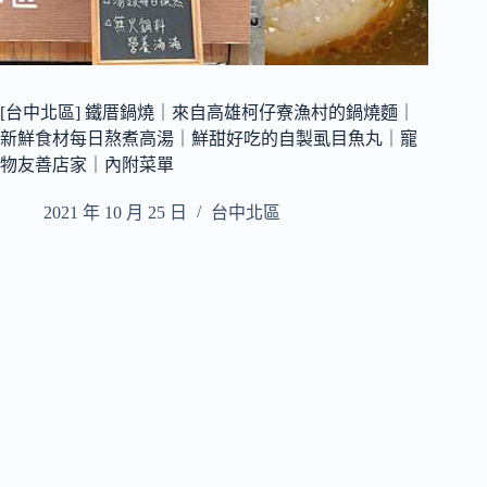
[台中北區] 鐵厝鍋燒｜來自高雄柯仔寮漁村的鍋燒麵｜
新鮮食材每日熬煮高湯｜鮮甜好吃的自製虱目魚丸｜寵
物友善店家｜內附菜單
2021 年 10 月 25 日
台中北區