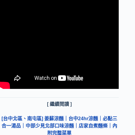
[ 繼續閱讀 ]
[台中北區、南屯區] 姜蘇涼麵｜台中24hr涼麵｜必點三
合一湯品｜中部少見北部口味涼麵｜店家自煮麵條｜內
附完整菜單