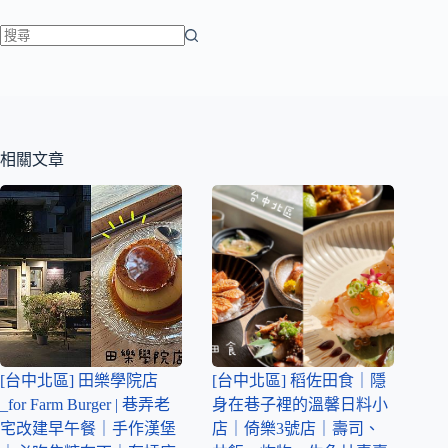
相關文章
[台中北區] 田樂學院店
[台中北區] 稻佐田食｜隱
_for Farm Burger | 巷弄老
身在巷子裡的溫馨日料小
宅改建早午餐｜手作漢堡
店｜倚樂3號店｜壽司、