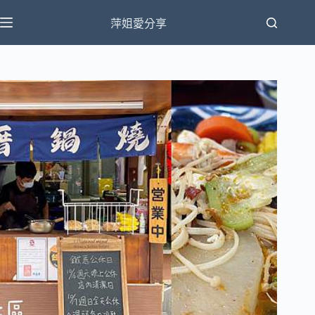
跳
萍姐愛分享
至
主
要
內
容