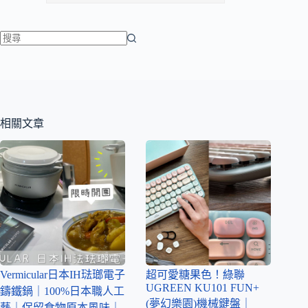
相關文章
Vermicular日本IH琺瑯電子
超可愛糖果色！綠聯
UGREEN KU101 FUN+
鑄鐵鍋｜100%日本職人工
(夢幻樂園)機械鍵盤｜
藝｜保留食物原本風味｜