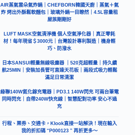
AIR蒸氣雲朵氣炸鍋｜CHEFBORN韓國天廚｜蒸氣＋氣
炸 烤出外酥鬆軟麵包｜玻璃外鍋一目瞭然｜4.5L容量租
屋族剛剛好
LUFT MASK空氣清淨機 個人空氣淨化器｜真正零耗
材！每年現省＄3000元｜台灣設計專利製造｜機身輕
巧、防潑水
日本SANSUI輕量無線吸塵器 ｜520克超輕量｜持久續
航25MIN｜安裝加長管可直達天花板｜兩段式吸力輕鬆
滿足日常清潔
綠聯140W氮化鎵充電器｜PD3.1 140W閃充 可兩台筆電
同時閃充｜自帶240W快充線｜智慧配對功率 安心不過
充
行程、票券、交通卡，Klook直接一站解決！現在輸入
我的折扣碼 “P000123 ” 再折更多～