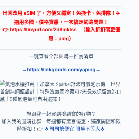
出國改用 eSIM 了，方便又穩定！免換卡、免排隊！✈️
適用多國、價格實惠，一次搞定網路問題！
👉
https://tinyurl.com/2d8mktss
（輸入折扣碼更優
惠：ping）
一鍵查看全部團購＋推薦清單
→https://linkgoods.com/yaping←
想跟我一起買到撿到寶的好物？
加入我的團購社群，每週都有驚喜優惠、獨家開團和限
時折扣！👉
🌟周周搶便宜 限量不等人🌟