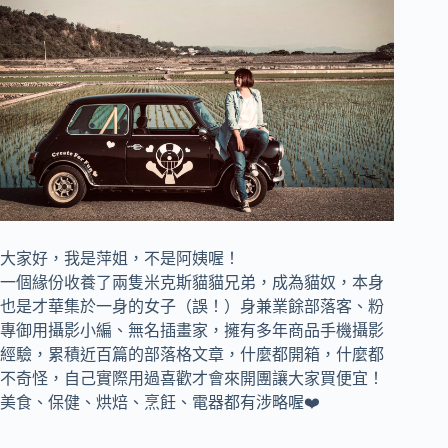
大家好，我是萍姐，不是阿姨喔！
一個緣份收養了兩隻米克斯貓貓兄弟，成為貓奴，
本身
也是才華集於一身的女子（誤！）身兼
業餘部落客、
粉
專御用攝影小編、
無名插畫家，
擁有多年商品手機攝影
經驗，累積近百篇的部落格文章，
什麼都開箱，什麼都
不奇怪，自己實際用過喜歡才會來開團讓大家買便宜！
美食、保健、烘焙、烹飪、電器都有涉略喔❤️