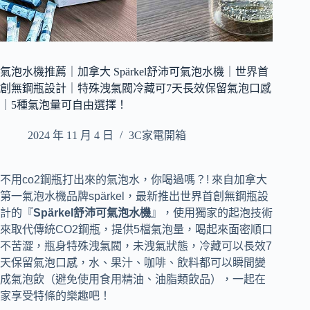
氣泡水機推薦｜加拿大 Spärkel舒沛可氣泡水機｜世界首
創無鋼瓶設計｜特殊洩氣閥冷藏可7天長效保留氣泡口感
｜5種氣泡量可自由選擇！
2024 年 11 月 4 日
3C家電開箱
不用co2鋼瓶打出來的氣泡水，你喝過嗎？! 來自加拿大
第一氣泡水機品牌spärkel，最新推出世界首創無鋼瓶設
計的『
Spärkel舒沛可氣泡水機
』，使用獨家的起泡技術
來取代傳統CO2鋼瓶，提供5檔氣泡量，喝起來面密順口
不苦澀，瓶身特殊洩氣閥，未洩氣狀態，冷藏可以長效7
天保留氣泡口感，水、果汁、咖啡、飲料都可以瞬間變
成氣泡飲（避免使用食用精油、油脂類飲品），一起在
家享受特條的樂趣吧！