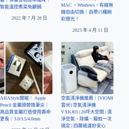
MAC 、Windows、有線無
智能溫控煮菜免顧鍋
線自由切換｜自帶15種絢
2022 年 7 月 28 日
彩燈光！
2023 年 4 月 11 日
AHAStyle開箱｜ Apple
空氣清淨機推薦｜[VIOMI
Pencil 金屬頭替換筆尖｜
雲米] 空氣清淨機
高品質金屬打造使用壽命
VXKJ03 | 20坪大空間 | 清
更長｜3.0/3.5/4.0mm
淨空氣、除蟎、驅蚊一次
搞定 | 四層過濾好安心