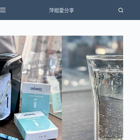
跳
萍姐愛分享
至
主
要
內
容