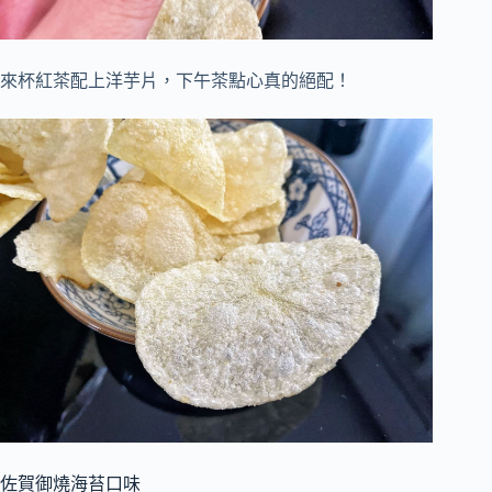
來杯紅茶配上洋芋片，下午茶點心真的絕配！
佐賀御燒海苔口味