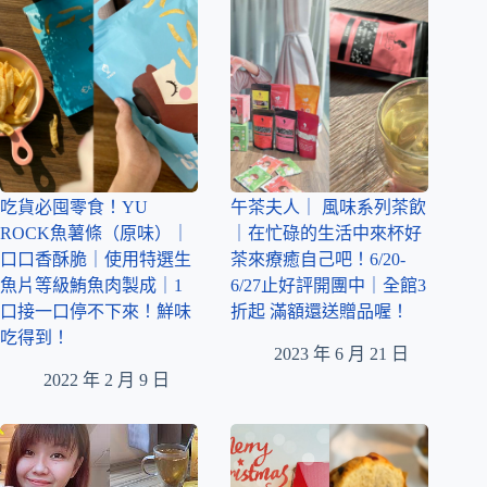
吃貨必囤零食！YU
午茶夫人｜ 風味系列茶飲
ROCK魚薯條（原味）｜
｜在忙碌的生活中來杯好
口口香酥脆｜使用特選生
茶來療癒自己吧！6/20-
魚片等級鮪魚肉製成｜1
6/27止好評開團中｜全館3
口接一口停不下來！鮮味
折起 滿額還送贈品喔！
吃得到！
2023 年 6 月 21 日
2022 年 2 月 9 日