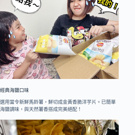
經典海鹽口味
選用當令新鮮馬鈴薯，鮮切成金黃香脆洋芋片。已簡單
海鹽調味，與天然薯香搭成完美絕配！