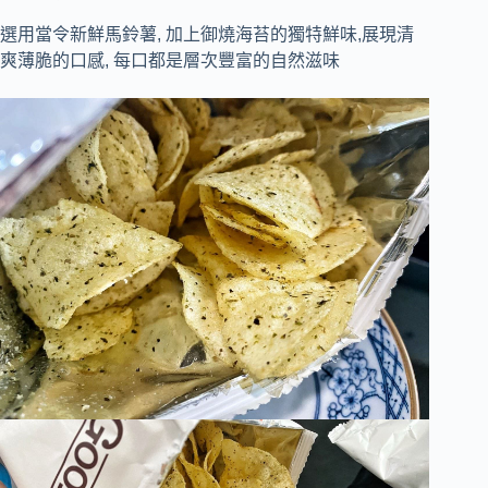
選用當令新鮮馬鈴薯, 加上御燒海苔的獨特鮮味,展現清
爽薄脆的口感, 每口都是層次豐富的自然滋味