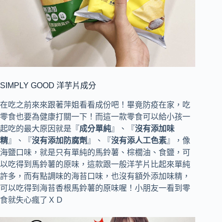
SIMPLY GOOD 洋芋片成分
在吃之前來來跟著萍姐看看成份吧！畢竟防疫在家，吃
零食也要為健康打關一下！而這一款零食可以給小孩一
起吃的最大原因就是『
成分單純
』、『
沒有添加味
精
』、『
沒有添加防腐劑
』、『
沒有添人工色素
』，像
海鹽口味，就是只有單純的馬鈴薯、棕櫚油、食鹽，可
以吃得到馬鈴薯的原味，這款跟一般洋芋片比起來單純
許多，而有點調味的海苔口味，也沒有額外添加味精，
可以吃得到海苔香根馬鈴薯的原味喔！小朋友一看到零
食就失心瘋了ＸＤ