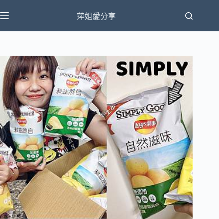
跳
萍姐愛分享
至
主
要
內
容