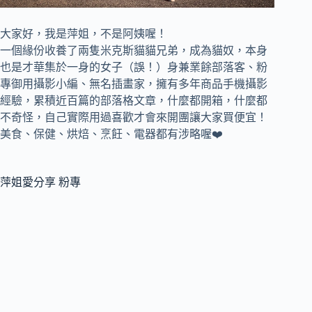
大家好，我是萍姐，不是阿姨喔！
一個緣份收養了兩隻米克斯貓貓兄弟，成為貓奴，
本身
也是才華集於一身的女子（誤！）身兼
業餘部落客、
粉
專御用攝影小編、
無名插畫家，
擁有多年商品手機攝影
經驗，累積近百篇的部落格文章，
什麼都開箱，什麼都
不奇怪，自己實際用過喜歡才會來開團讓大家買便宜！
美食、保健、烘焙、烹飪、電器都有涉略喔❤️
萍姐愛分享 粉專