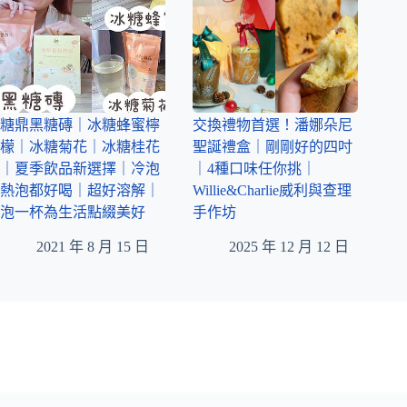
糖鼎黑糖磚｜冰糖蜂蜜檸
交換禮物首選！潘娜朵尼
檬｜冰糖菊花｜冰糖桂花
聖誕禮盒｜剛剛好的四吋
｜夏季飲品新選擇｜冷泡
｜4種口味任你挑｜
熱泡都好喝｜超好溶解｜
Willie&Charlie威利與查理
泡一杯為生活點綴美好
手作坊
2021 年 8 月 15 日
2025 年 12 月 12 日