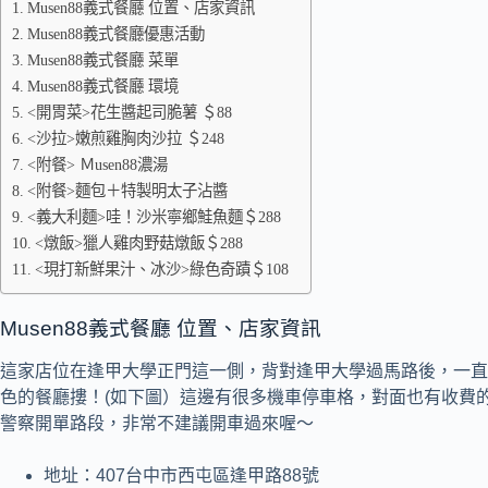
Musen88義式餐廳 位置、店家資訊
Musen88義式餐廳優惠活動
Musen88義式餐廳 菜單
Musen88義式餐廳 環境
<開胃菜>花生醬起司脆薯 ＄88
<沙拉>嫩煎雞胸肉沙拉 ＄248
<附餐> Ｍusen88濃湯
<附餐>麵包＋特製明太子沾醬
<義大利麵>哇！沙米寧鄉鮭魚麵＄288
<燉飯>獵人雞肉野菇燉飯＄288
<現打新鮮果汁、冰沙>綠色奇蹟＄108
Musen88義式餐廳 位置、店家資訊
這家店位在逢甲大學正門這一側，背對逢甲大學過馬路後，一直
色的餐廳摟！(如下圖）這邊有很多機車停車格，對面也有收費
警察開單路段，非常不建議開車過來喔～
地址：407台中市西屯區逢甲路88號