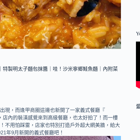
Y
甲美食｜特製明太子麵包抹醬｜哇！沙米寧鄉鮭魚麵｜內附菜
出現，而逢甲商圈這邊也新開了一家義式餐廳『
，店內的裝潢感覺來到高級餐廳，也太好拍了！而一樓
！不用怕踩雷，店家也特別打造戶外超大網美牆，給大
21年9月新開的義式餐廳吧！