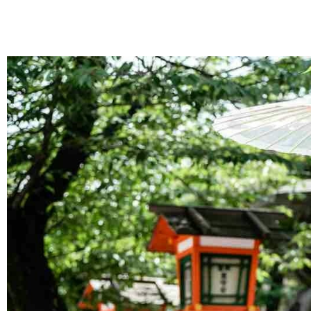
跳
至
主
要
內
容