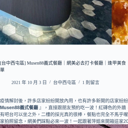
[台中西屯區] Musen88義式餐廳｜網美必去打卡餐廳｜逢
單
2021 年 10 月 3 日
台中西屯區
1 則留言
疫情解封後，許多店家紛紛開放內用，也有許多新開的店家紛紛
Musen88義式餐廳
』，直接跟朋友預約吃一波！紅磚色的外牆
有吧台可以坐之外，二樓的採光真的很棒，餐點也完全不馬乎喔
家拍照留念，網美們踩點必來一波！一起跟著萍姐來開箱這家20