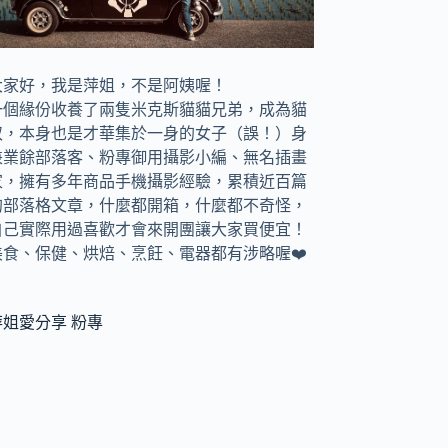
大家好，我是萍姐，不是阿姨喔！
一個緣份收養了兩隻米克斯貓貓兄弟，成為貓
奴，
本身也是才華集於一身的女子（誤！）身
兼
業餘部落客、
粉專御用攝影小編、
無名插畫
家，
擁有多年商品手機攝影經驗，累積近百篇
的部落格文章，
什麼都開箱，什麼都不奇怪，
自己實際用過喜歡才會來開團讓大家買便宜！
美食、保健、烘焙、烹飪、電器都有涉略喔❤️
萍姐愛分享 粉專