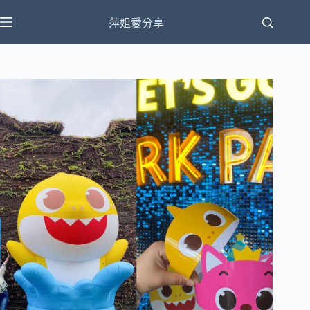
跳
萍姐愛分享
至
主
要
內
容