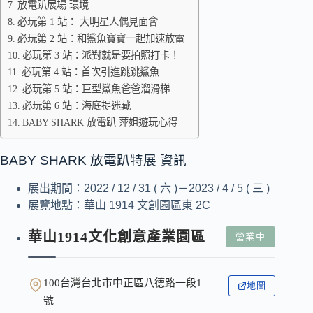
放電趴展場 環境
必玩第 1 站： 大明星人偶見面會
必玩第 2 站：和鯊魚寶寶一起加速放電
必玩第 3 站：派對就是要拍照打卡！
必玩第 4 站：首次引進跳跳鯊魚
必玩第 5 站：巨型鯊魚爸爸溜滑梯
必玩第 6 站：海底捉迷藏
BABY SHARK 放電趴 萍姐遊玩心得
BABY SHARK 放電趴特展 資訊
展出期間：2022 / 12 / 31 ( 六 )－2023 / 4 / 5 ( 三 )
展覽地點：華山 1914 文創園區東 2C
華山1914文化創意產業園區
營業中
100台灣台北市中正區八德路一段1
地圖
號