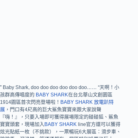
” Baby Shark, doo doo doo doo doo doo…… “天啊！小
孩群高傳唱度的
BABY SHARK
在台北華山文創園區
1914園區首次閃亮登場啦！
BABY SHARK 放電趴特
展
，門口有4尺高的巨大鯊魚寶寶來跟大家說聲
『嗨！』，只要入場即可獲得展場限定的碰碰狐、鯊魚
寶寶頭套，現場加入
BABY SHARK
line官方還可以獲得
炫光貼紙一枚（不挑款），一票暢玩6大展區：滑步車、