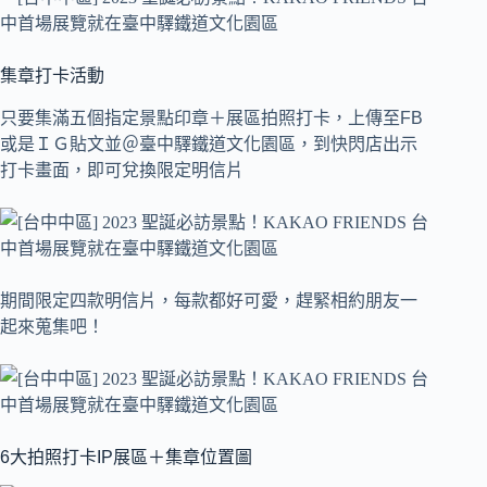
集章打卡活動
只要集滿五個指定景點印章＋展區拍照打卡，上傳至FB
或是ＩＧ貼文並＠臺中驛鐵道文化園區，到快閃店出示
打卡畫面，即可兌換限定明信片
期間限定四款明信片，每款都好可愛，趕緊相約朋友一
起來蒐集吧！
6大拍照打卡IP展區＋集章位置圖