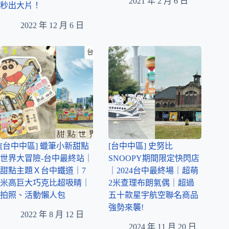
2021 年 2 月 6 日
秒出大片！
2022 年 12 月 6 日
[台中中區] 蠟筆小新甜點
[台中中區] 史努比
世界大冒險-台中最終站｜
SNOOPY期間限定快閃店
甜點主題Ｘ台中鐵道｜7
｜2024台中最終場｜超萌
米高巨大巧克比超吸睛｜
2米查理布朗氣偶｜超過
拍照、活動懶人包
五十款星宇航空聯名商品
強勢來襲!
2022 年 8 月 12 日
2024 年 11 月 20 日