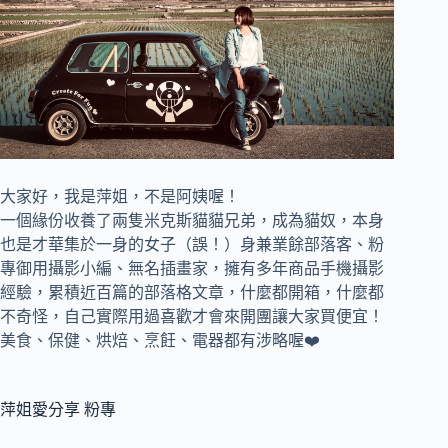
大家好，我是萍姐，不是阿姨喔！
一個緣份收養了兩隻米克斯貓貓兄弟，成為貓奴，
本身
也是才華集於一身的女子（誤！）身兼
業餘部落客、
粉
專御用攝影小編、
無名插畫家，
擁有多年商品手機攝影
經驗，累積近百篇的部落格文章，
什麼都開箱，什麼都
不奇怪，自己實際用過喜歡才會來開團讓大家買便宜！
美食、保健、烘焙、烹飪、電器都有涉略喔❤️
萍姐愛分享 粉專