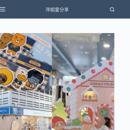
跳
萍姐愛分享
至
主
要
內
容