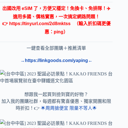
出國改用 eSIM 了，方便又穩定！免換卡、免排隊！✈️
適用多國、價格實惠，一次搞定網路問題！
👉
https://tinyurl.com/2d8mktss
（輸入折扣碼更優
惠：ping）
一鍵查看全部團購＋推薦清單
→https://linkgoods.com/yaping←
想跟我一起買到撿到寶的好物？
加入我的團購社群，每週都有驚喜優惠、獨家開團和限
時折扣！👉
🌟周周搶便宜 限量不等人🌟