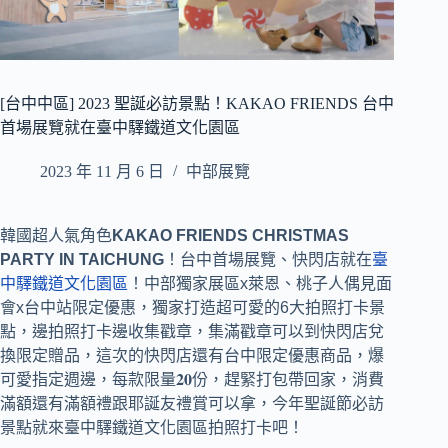
[台中中區] 2023 聖誕必訪景點！KAKAO FRIENDS 台中
首場展覽就在臺中驛鐵道文化園區
2023 年 11 月 6 日
中部展覽
韓國超人氣角色
KAKAO FRIENDS CHRISTMAS
PARTY IN TAICHUNG
！台中首場展覽、快閃店就在
臺
中驛鐵道文化園區
！中部獨家展區x萊恩、桃子人偶見面
會x台中站限定優惠，獨家打造超可愛的6大拍照打卡景
點，邊拍照打卡邊收集戳章，集滿戳章可以到快閃店兌
換限定贈品，這次的快閃店還有台中限定優惠商品，爆
可愛指定週邊，每款限量𝟐𝟎份，趕緊打包帶回家，消費
滿額還有滿額禮跟耶誕友禮賞可以拿，今年聖誕節必訪
景點就來臺中驛鐵道文化園區拍照打卡吧！