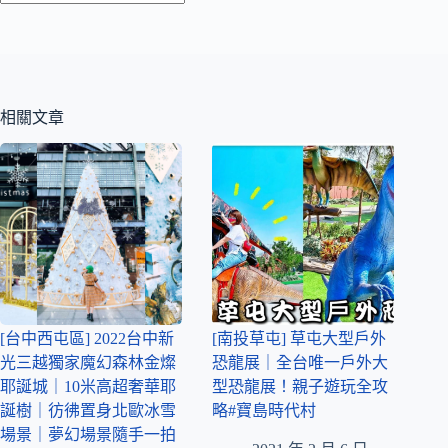
相關文章
[台中西屯區] 2022台中新
[南投草屯] 草屯大型戶外
光三越獨家魔幻森林金燦
恐龍展｜全台唯一戶外大
耶誕城｜10米高超奢華耶
型恐龍展！親子遊玩全攻
誕樹｜彷彿置身北歐冰雪
略#寶島時代村
場景｜夢幻場景隨手一拍