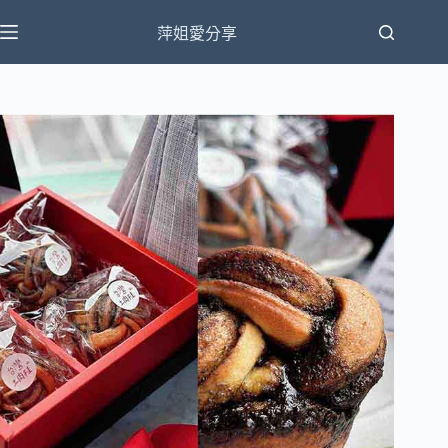
跳
萍姐愛分享
至
主
要
內
容