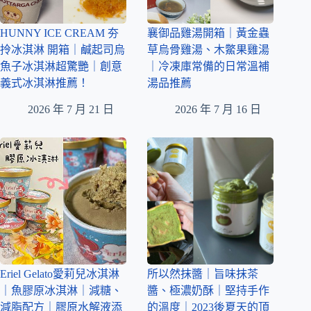
HUNNY ICE CREAM 夯
襄御品雞湯開箱｜黃金蟲
拎冰淇淋 開箱｜鹹起司烏
草烏骨雞湯、木鱉果雞湯
魚子冰淇淋超驚艷｜創意
｜冷凍庫常備的日常溫補
義式冰淇淋推薦！
湯品推薦
2026 年 7 月 21 日
2026 年 7 月 16 日
Eriel Gelato愛莉兒冰淇淋
所以然抹醬｜旨味抹茶
｜魚膠原冰淇淋｜減糖、
醬、極濃奶酥｜堅持手作
減脂配方｜膠原水解液添
的溫度｜2023後夏天的頂