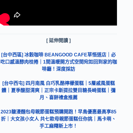
[ 延伸閱讀 ]
[台中西區] 冰穀咖啡 BEANGOOD CAFE草悟道店｜必
吃口感溫醇肉桂捲｜1間溫暖開方式空間宛如回到家的咖
啡廳！深度採訪
[台中西屯] 四月南風 白巧乳酪檸檬蛋糕｜5層戚風蛋糕
體｜夏季酸甜清爽｜正宗卡斯提拉雙目糖長崎蛋糕｜彌
月、喜餅禮盒推薦
2023馥漫麵包母親節蛋糕預購開跑！早鳥優惠最高享85
折｜大女孩小女人 共七款母親節蛋糕任你挑｜馬卡萌、
手工麻糬新上市！