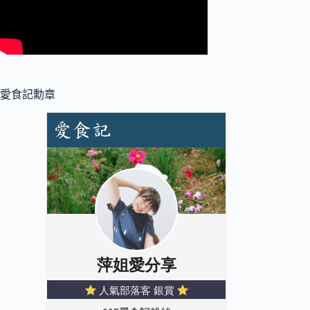
愛食記勳章