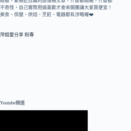
經驗，累積近百篇的部落格文章，
什麼都開箱，什麼都
不奇怪，自己實際用過喜歡才會來開團讓大家買便宜！
美食、保健、烘焙、烹飪、電器都有涉略喔❤️
萍姐愛分享 粉專
Youtube頻道