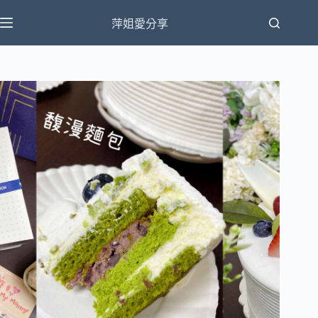
跳
萍姐愛分享
至
主
要
內
容