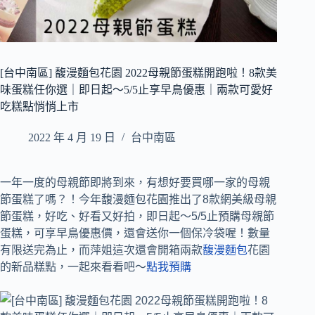
[台中南區] 馥漫麵包花園 2022母親節蛋糕開跑啦！8款美
味蛋糕任你選｜即日起～5/5止享早鳥優惠｜兩款可愛好
吃糕點悄悄上市
2022 年 4 月 19 日
台中南區
一年一度的母親節即將到來，有想好要買哪一家的母親
節蛋糕了嗎？！今年馥漫麵包花園推出了8款網美級母親
節蛋糕，好吃、好看又好拍，即日起～5/5止預購母親節
蛋糕，可享早鳥優惠價，還會送你一個保冷袋喔！數量
有限送完為止，而萍姐這次還會開箱兩款
馥漫麵包
花園
的新品糕點，一起來看看吧～
點我預購