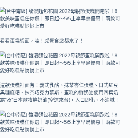
看看蛋糕緞面，哇！感覺食慾都來了！
這款蛋糕裡面有：義式乳酪、抹茶杏仁蛋糕、日式紅豆
黑糖麻糬、抹茶巧克力慕斯，蛋糕的鮮奶油使用四葉奶
霜”及”日本歐牧鮮奶油(空運來台)，入口即化、不油膩！