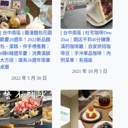
[ 台中南區 ] 馥漫麵包花園
[ 台中南區 ] 杜宅咖啡Dou
歡慶26週年！2022新品麵
Zhai｜開店不到40分鐘爆
包、蛋糕、伴手禮推薦｜
滿的咖啡廳｜自家烘焙咖
6噠6噠週年慶｜消費滿額
啡豆｜手沖單品咖啡｜內
大方送｜還有26週年限量
附菜單｜有插座
桌曆
2021 年 10 月 5 日
2022 年 5 月 30 日