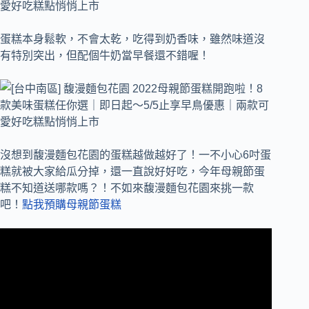
蛋糕本身鬆軟，不會太乾，吃得到奶香味，雖然味道沒
有特別突出，但配個牛奶當早餐還不錯喔！
沒想到馥漫麵包花園的蛋糕越做越好了！一不小心6吋蛋
糕就被大家給瓜分掉，還一直說好好吃，今年母親節蛋
糕不知道送哪款嗎？！不如來馥漫麵包花園來挑一款
吧！
點我預購母親節蛋糕