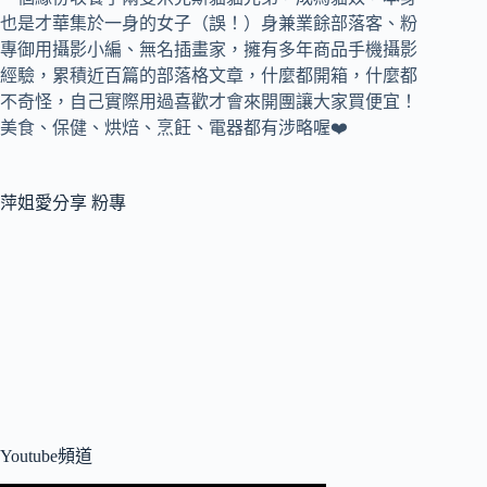
也是才華集於一身的女子（誤！）身兼
業餘部落客、
粉
專御用攝影小編、
無名插畫家，
擁有多年商品手機攝影
經驗，累積近百篇的部落格文章，
什麼都開箱，什麼都
不奇怪，自己實際用過喜歡才會來開團讓大家買便宜！
美食、保健、烘焙、烹飪、電器都有涉略喔❤️
萍姐愛分享 粉專
Youtube頻道