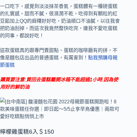
一口吃下，感覺到淡淡抹茶香氣，蛋糕體有一種磅蛋糕
的扎實感，甜而不膩，很濕潤不乾，吃得到有顆粒的紅
豆餡加上QQ的麻糬好好吃，奶油順口不油膩，以往我會
把奶油刮掉，而這次我竟然整快吃完，連我不愛吃蛋糕
的同事，都說好吃！
這款蛋糕真的跟專門賣甜點、蛋糕的咖啡廳有的拼，不
像是麵包店出品的普通蛋糕，有厲害到！
點我預購母親
節蛋糕
購買要注意:買回去蛋糕離開冰箱不能超過1小時.因為使
用好的鮮奶油
檸檬雞蛋糕6入＄150