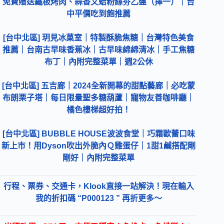
免費贈送鐵板烤肉、蒜香文蛤粉絲夯乙盤（擇一）｜台
中平價吃到飽推薦
[台中北區] 玥見冰菓室｜特製酥脆焦糖｜台灣特色美食
推薦｜台南古早味香蕉冰｜古早味綿綿清冰｜手工焦糖
布丁｜內附完整菜單｜週2公休
[台中北區] 五吉廊｜2024全新開幕的甜點藝廊｜必吃蒙
布朗栗子塔｜每日限量聖多糖葫蘆｜寵物友善咖啡廳｜
橘色樓梯超好拍！
[台中北區] BUBBLE HOUSE波波食堂｜巧霜歐蕾口味
新上市！用Dyson吹出外脆內Ｑ雞蛋仔｜1甜1鹹搭配剛
剛好｜內附完整菜單
行程、票券、交通卡，Klook直接一站解決！現在輸入
我的折扣碼 “P000123 ” 再折更多～