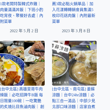
1款老闆特製韓式炸雞｜
薦3款必點火鍋單品｜加
肉量滿滿丼飯｜下班小酌
入花漾轉轉鍋會員集滿5
吃宵夜、聚餐好去處｜內
枚印花送肉盤｜內附最新
附菜單
菜單
2022 年 5 月 2 日
2023 年 3 月 8 日
[台中北區] 高雄旻哥牛肉
[台中北區、南屯區] 姜蘇
燥飯｜必吃招牌牛B飯 每
涼麵｜台中24hr涼麵｜必
日限量100碗｜一吃驚艷
點三合一湯品｜中部少見
的炙燒比目魚滷肉飯｜ 創
北部口味涼麵｜店家自煮