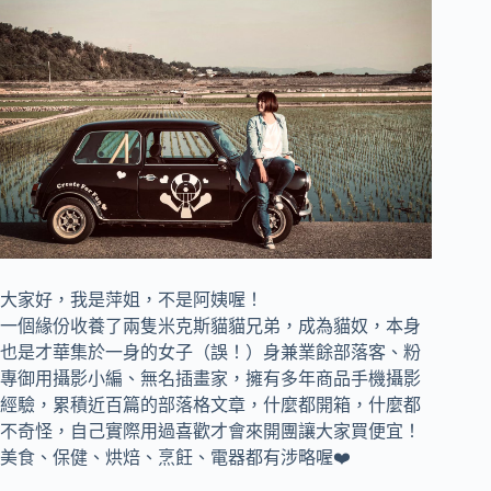
大家好，我是萍姐，不是阿姨喔！
一個緣份收養了兩隻米克斯貓貓兄弟，成為貓奴，
本身
也是才華集於一身的女子（誤！）身兼
業餘部落客、
粉
專御用攝影小編、
無名插畫家，
擁有多年商品手機攝影
經驗，累積近百篇的部落格文章，
什麼都開箱，什麼都
不奇怪，自己實際用過喜歡才會來開團讓大家買便宜！
美食、保健、烘焙、烹飪、電器都有涉略喔❤️