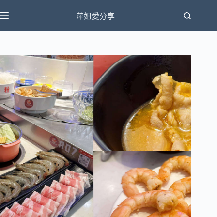
跳
萍姐愛分享
至
主
要
內
容