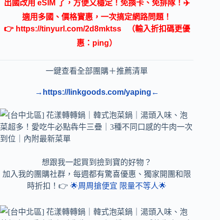
出國改用 eSIM 了，方便又穩定！免換卡、免排隊！✈️
適用多國、價格實惠，一次搞定網路問題！
👉
https://tinyurl.com/2d8mktss
（輸入折扣碼更優
惠：ping）
一鍵查看全部團購＋推薦清單
→https://linkgoods.com/yaping←
想跟我一起買到撿到寶的好物？
加入我的團購社群，每週都有驚喜優惠、獨家開團和限
時折扣！👉
🌟周周搶便宜 限量不等人🌟