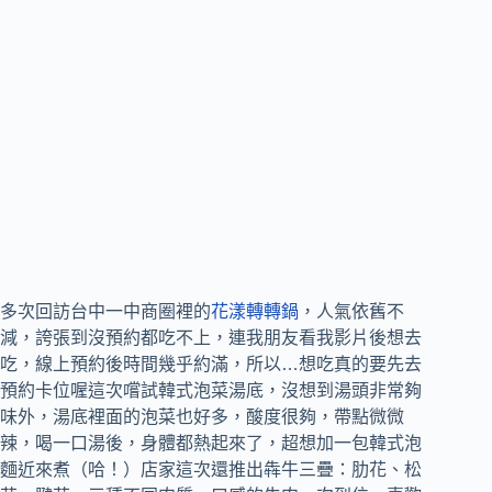
多次回訪台中一中商圈裡的
花漾轉轉鍋
，人氣依舊不
減，誇張到沒預約都吃不上，連我朋友看我影片後想去
吃，線上預約後時間幾乎約滿，所以…想吃真的要先去
預約卡位喔這次嚐試韓式泡菜湯底，沒想到湯頭非常夠
味外，湯底裡面的泡菜也好多，酸度很夠，帶點微微
辣，喝一口湯後，身體都熱起來了，超想加一包韓式泡
麵近來煮（哈！）店家這次還推出犇牛三疊：肋花、松