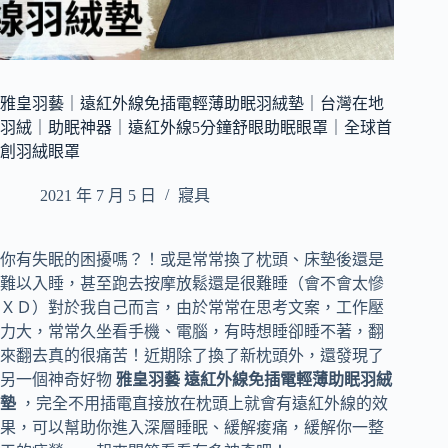
雅皇羽藝｜遠紅外線免插電輕薄助眠羽絨墊｜台灣在地
羽絨｜助眠神器｜遠紅外線5分鐘舒眼助眠眼罩｜全球首
創羽絨眼罩
2021 年 7 月 5 日
寢具
你有失眠的困擾嗎？！或是常常換了枕頭、床墊後還是
難以入睡，甚至跑去按摩放鬆還是很難睡（會不會太慘
ＸＤ）對於我自己而言，由於常常在思考文案，工作壓
力大，常常久坐看手機、電腦，有時想睡卻睡不著，翻
來翻去真的很痛苦！近期除了換了新枕頭外，還發現了
另一個神奇好物
雅皇羽藝 遠紅外線免插電輕薄助眠羽絨
墊
，完全不用插電直接放在枕頭上就會有遠紅外線的效
果，可以幫助你進入深層睡眠、緩解痠痛，緩解你一整