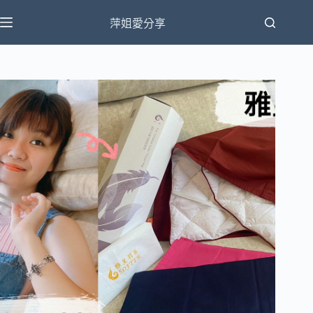
跳
萍姐愛分享
至
主
要
內
容