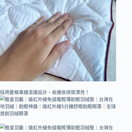
採用菱格車縫滾邊設計，收邊收得很漂亮！