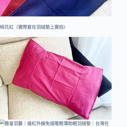
桃花紅（實際套在羽絨墊上實拍）