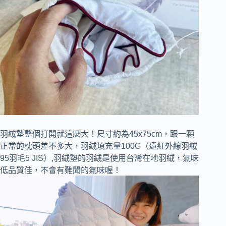
羽絨墊整個打開就這麼大！尺寸約為45x75cm，跟一顆
正常的枕頭差不多大，羽絨填充量100G（遠紅外線羽絨
95羽毛5 JIS）,羽絨墊的羽絨是使用台灣在地羽絨，氣味
低品質佳，不會有難聞的氣味喔！