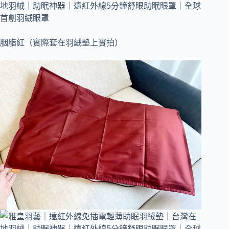
胭脂紅（實際套在羽絨墊上實拍）