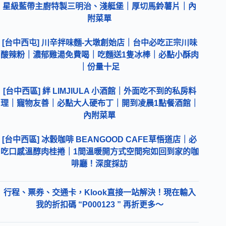
星級藍帶主廚特製三明治、淺艇堡｜厚切馬鈴薯片｜內
附菜單
[台中西屯] 川辛拌味麵-大墩創始店｜台中必吃正宗川味
酸辣粉｜濃郁雞湯免費喝｜吃麵送1隻冰棒｜必點小酥肉
｜份量十足
[台中西區] 絆 LIMJIULA 小酒館｜外面吃不到的私房料
理｜寵物友善｜必點大人硬布丁｜開到凌晨1點餐酒館｜
內附菜單
[台中西區] 冰穀咖啡 BEANGOOD CAFE草悟道店｜必
吃口感溫醇肉桂捲｜1間溫暖開方式空間宛如回到家的咖
啡廳！深度採訪
行程、票券、交通卡，Klook直接一站解決！現在輸入
我的折扣碼 “P000123 ” 再折更多～