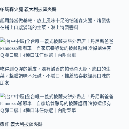
帕瑪森火腿 義大利披薩夾餅
起司絲當做基底，放上風味十足的怕滿森火腿，烤製後
在鋪上口感滿滿的生菜，淋上特製醬料
吃得到Ｑ彈的餅皮，還有鹹香的帕瑪森火腿、脆口的生
菜，整體調味不死鹹、不膩口，推薦給喜歡經典口味的
朋友
嫩雞 義大利披薩夾餅