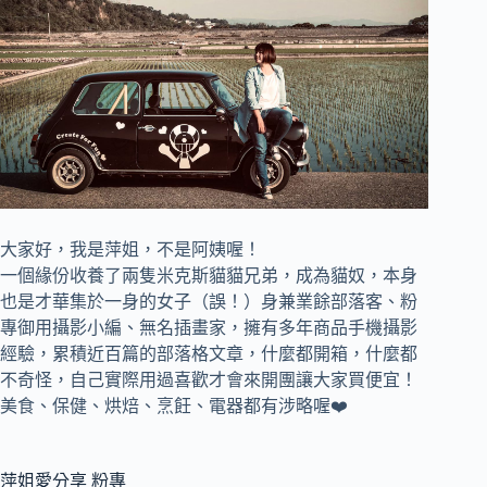
大家好，我是萍姐，不是阿姨喔！
一個緣份收養了兩隻米克斯貓貓兄弟，成為貓奴，
本身
也是才華集於一身的女子（誤！）身兼
業餘部落客、
粉
專御用攝影小編、
無名插畫家，
擁有多年商品手機攝影
經驗，累積近百篇的部落格文章，
什麼都開箱，什麼都
不奇怪，自己實際用過喜歡才會來開團讓大家買便宜！
美食、保健、烘焙、烹飪、電器都有涉略喔❤️
萍姐愛分享 粉專