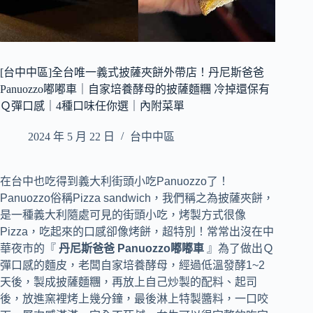
[台中中區]全台唯一義式披薩夾餅外帶店！丹尼斯爸爸
Panuozzo嘟嘟車｜自家培養酵母的披薩麵糰 冷掉還保有
Ｑ彈口感｜4種口味任你選｜內附菜單
2024 年 5 月 22 日
台中中區
在台中也吃得到義大利街頭小吃Panuozzo了！
Panuozzo俗稱Pizza sandwich，我們稱之為披薩夾餅，
是一種義大利隨處可見的街頭小吃，烤製方式很像
Pizza，吃起來的口感卻像烤餅，超特別！常常出沒在中
華夜市的『
丹尼斯爸爸 Panuozzo嘟嘟車
』為了做出Ｑ
彈口感的麵皮，老闆自家培養酵母，經過低溫發酵1~2
天後，製成披薩麵糰，再放上自己炒製的配料、起司
後，放進窯裡烤上幾分鐘，最後淋上特製醬料，一口咬