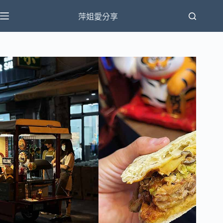
跳
萍姐愛分享
至
主
要
內
容