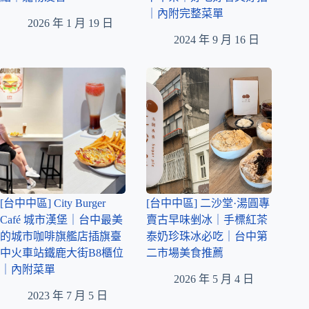
｜內附完整菜單
2026 年 1 月 19 日
2024 年 9 月 16 日
[台中中區] City Burger
[台中中區] 二沙堂·湯圓專
Café 城市漢堡｜台中最美
賣古早味剉冰｜手標紅茶
的城市咖啡旗艦店插旗臺
泰奶珍珠冰必吃｜台中第
中火車站鐵鹿大街B8櫃位
二市場美食推薦
｜內附菜單
2026 年 5 月 4 日
2023 年 7 月 5 日