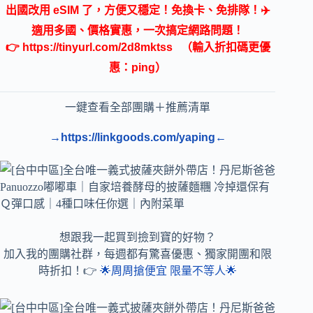
出國改用 eSIM 了，方便又穩定！免換卡、免排隊！✈️
適用多國、價格實惠，一次搞定網路問題！
👉
https://tinyurl.com/2d8mktss
（輸入折扣碼更優
惠：ping）
一鍵查看全部團購＋推薦清單
→https://linkgoods.com/yaping←
想跟我一起買到撿到寶的好物？
加入我的團購社群，每週都有驚喜優惠、獨家開團和限
時折扣！👉
🌟周周搶便宜 限量不等人🌟