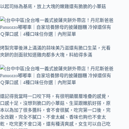
以起司絲為基底，放上大塊的嫩雞還有脆脆的小蕈菇
烤製完畢後淋上滿滿的蒜味美乃滋還有脆口生菜，光看
夾餅的剖面就知道雞肉都多大塊，料給得多滿
還記得我當時一口咬下時，有很明顯層層堆疊的感覺，
口感十足，沒想到脆口的小蕈菇、生菜跟嫩肌好搭，原
本以為加了很多醬料，會不會很膩，吃完第一口後，完
全改觀，完全不膩口、不會太鹹、香味也夠也不會太
乾，吃完更不會口渴，還有種清爽感，女生可以自己吃