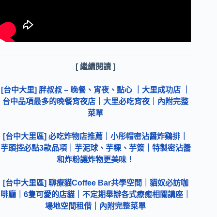
[ 繼續閱讀 ]
[台中大里] 胖叔叔 – 晚餐、宵夜、點心 ｜大里成功店 ｜
台中品項最多的晚餐宵夜店｜大里必吃宵夜｜內附完整
菜單
[台中大里區] 必吃炸物店推薦｜小彤帽密沾醤炸鷄排｜
芋頭控必點3款品項｜芋泥球、芋粿、芋簽｜特製密沾醬
和炸粉讓炸物更美味！
[台中大里區] 聊療貓Coffee Bar共學空間｜貓奴必訪咖
啡廳｜6隻可愛的店貓｜不定期舉辦各式療癒相關講座｜
場地空間租借｜內附完整菜單