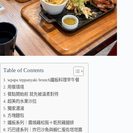
Table of Contents
wpapa teppanyaki brunch鐵板料理早午餐
用餐環境
餐點開始前 就先被溫柔對待
超美的水果沙拉
獨家濃湯
方塊麵包
鐵板系列｜醬燒雞松阪＋乾煎雞腿排
巧巴達系列｜炸巴沙魚與蝦仁蛋佐塔塔醬