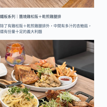
鐵板系列｜醬燒雞松阪＋乾煎雞腿排
除了有雞松阪＋乾煎雞腿排外，中間有多汁的杏鮑菇，
還有份量十足的義大利麵