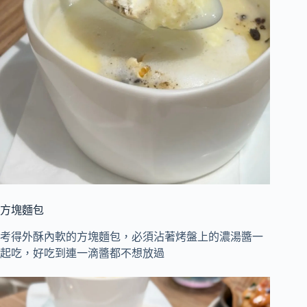
方塊麵包
考得外酥內軟的方塊麵包，必須沾著烤盤上的濃湯醬一
起吃，好吃到連一滴醬都不想放過