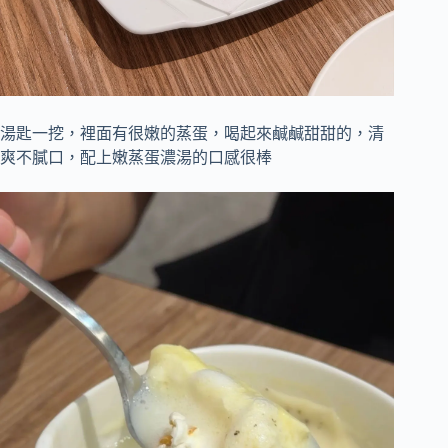
湯匙一挖，裡面有很嫩的蒸蛋，喝起來鹹鹹甜甜的，清
爽不膩口，配上嫩蒸蛋濃湯的口感很棒