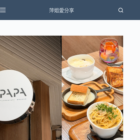
跳
萍姐愛分享
至
主
要
內
容