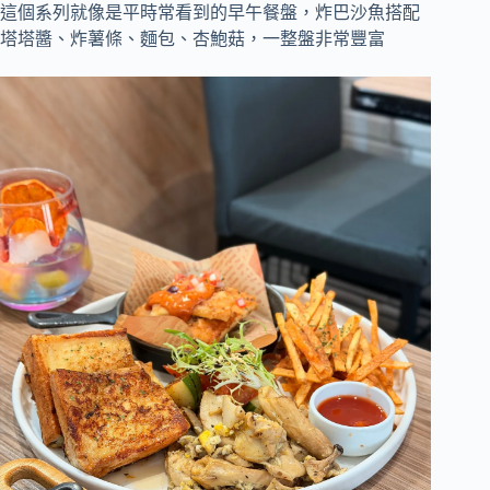
這個系列就像是平時常看到的早午餐盤，炸巴沙魚搭配
塔塔醬、炸薯條、麵包、杏鮑菇，一整盤非常豐富