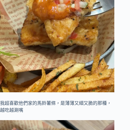
我超喜歡他們家的馬鈴薯條，是薄薄又細又脆的那種，
越吃越涮嘴