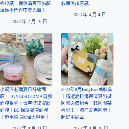
零妝感｜保濕清爽不黏膩
救保濕超有感！
讓你出門自帶發光體！
2026 年 4 月 4 日
2023 年 7 月 19 日
小資族必備夏日舒緩面
2023年8月ButyBox美裝盒
膜！LOVEISDERMA凝膠
｜精選夏日海邊清爽出遊
面膜系列｜青春修復凝膠
防曬必備組合｜韓國開架
面膜｜B5 保濕凝凍面膜
唇彩王｜海洋友善防曬｜
｜超平價 500ml大容量！
超好用眉筆
2023 年 8 月 21 日
2023 年 8 月 28 日