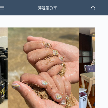
跳
萍姐愛分享
至
主
要
內
容