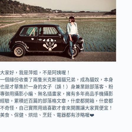
大家好，我是萍姐，不是阿姨喔！
一個緣份收養了兩隻米克斯貓貓兄弟，成為貓奴，
本身
也是才華集於一身的女子（誤！）身兼
業餘部落客、
粉
專御用攝影小編、
無名插畫家，
擁有多年商品手機攝影
經驗，累積近百篇的部落格文章，
什麼都開箱，什麼都
不奇怪，自己實際用過喜歡才會來開團讓大家買便宜！
美食、保健、烘焙、烹飪、電器都有涉略喔❤️