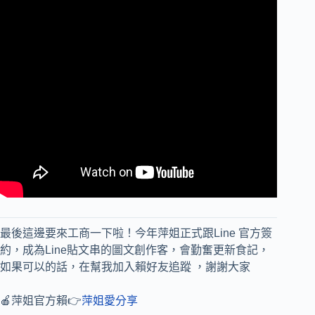
最後這邊要來工商一下啦！今年萍姐正式跟Line 官方簽
約，成為Line貼文串的圖文創作客，會勤奮更新食記，
如果可以的話，在幫我加入賴好友追蹤 ，謝謝大家
🍎萍姐官方賴👉
萍姐愛分享