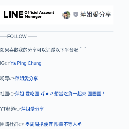
—–FOLLOW ——
如果喜歡我的分享可以追蹤以下平台喔＾＾
IG
👉
Ya Ping Chung
粉專
👉
萍姐愛分享
社團
👉
萍姐
愛吃團
🍒🍵🍲
想當吃貨一起來
團團團！
YT
頻道
👉
萍姐愛分享
團購社群
👉
🌟
周周搶便宜
限量不等人
🌟