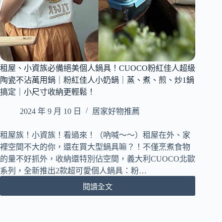
租屋、小資族必備絕美個人鍋具！CUOCO粉紅佳人超級
陶瓷不沾萬用鍋｜粉紅佳人小奶鍋｜蒸、煮、煎、炒1鍋
搞定｜小尺寸收納更輕鬆！
2024 年 9 月 10 日
居家好物推薦
租屋族！小資族！看過來！（吶喊～～）租屋在外、家
裡空間不大的你，還在買大型鍋具嘛？！不僅烹煮食物
的量不好抓外，收納還特別佔空間，義大利CUOCO北歐
系列，全新推出2款超可愛個人鍋具：粉…
閱讀全文
租
屋、
小