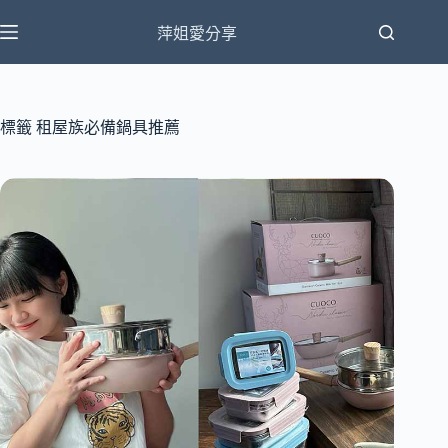
跳
萍姐愛分享
至
主
要
內
標籤
租屋族必備鍋具推薦
容