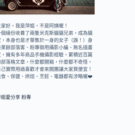
大家好，我是萍姐，不是阿姨喔！
一個緣份收養了兩隻米克斯貓貓兄弟，成為貓
奴，
本身也是才華集於一身的女子（誤！）身
兼
業餘部落客、
粉專御用攝影小編、
無名插畫
家，
擁有多年商品手機攝影經驗，累積近百篇
的部落格文章，
什麼都開箱，什麼都不奇怪，
自己實際用過喜歡才會來開團讓大家買便宜！
美食、保健、烘焙、烹飪、電器都有涉略喔❤️
萍姐愛分享 粉專