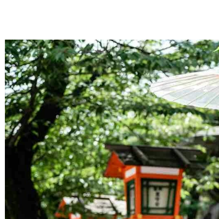
跳
至
主
要
內
容