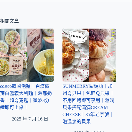
相關文章
costco韓國泡麵｜百濟微
SUNMERRY聖瑪莉｜加
辣白醬義大利麵｜濃郁奶
州Ｑ貝果｜包餡Ｑ貝果｜
香｜超Ｑ寬麵｜微波3分
不用回烤即可享用｜濕潤
鐘即可上桌！
貝果搭配滿滿CREAM
CHEESE｜35年老字號｜
2025 年 7 月 16 日
泡溫泉的貝果