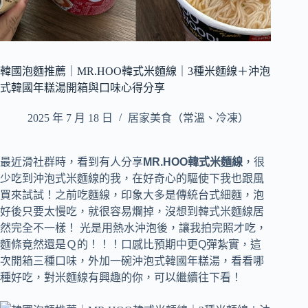
韓國泡麵推薦｜MR.HOO韓式米麵線｜3種米麵線＋沖泡
式韓國年糕湯開箱與口味心得分享
2025 年 7 月 18 日
居家美食（常溫、冷凍）
最近滑社群時，看到有人分享
MR.HOO韓式米麵線
，很
少吃到沖泡式米麵線的我，在好奇心的驅使下我也跟風
買來試試！之前吃麵線，印象大多是傳統台式細麵，泡
好後只要太慢吃，就很容易爛掉，沒想到韓式米麵線居
然完全不一樣！ 光是用熱水沖泡後，讓我拍完照才吃，
麵條竟然還是Ｑ的！！！口感比預期中更Q彈紮實，這
次開箱三種口味，外加一碗沖泡式韓國年糕湯，看看哪
種好吃，對米麵線有興趣的你，可以繼續往下看！