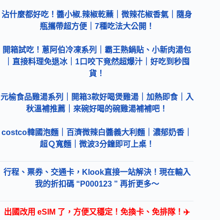
沾什麼都好吃！醬小椒.辣椒乾蘸｜微辣花椒香氣｜隨身
瓶攜帶超方便｜7種吃法大公開！
開箱試吃！蔥阿伯冷凍系列｜霸王熟鍋貼、小新肉湯包
｜直接料理免退冰｜1口咬下竟然超爆汁｜好吃到秒囤
貨！
元榆食品雞湯系列｜開箱3款好喝煲雞湯｜加熱即食｜入
秋溫補推薦｜來碗好喝的碗雞湯補補吧！
costco韓國泡麵｜百濟微辣白醬義大利麵｜濃郁奶香｜
超Ｑ寬麵｜微波3分鐘即可上桌！
行程、票券、交通卡，Klook直接一站解決！現在輸入
我的折扣碼 “P000123 ” 再折更多～
出國改用 eSIM 了，方便又穩定！免換卡、免排隊！✈️