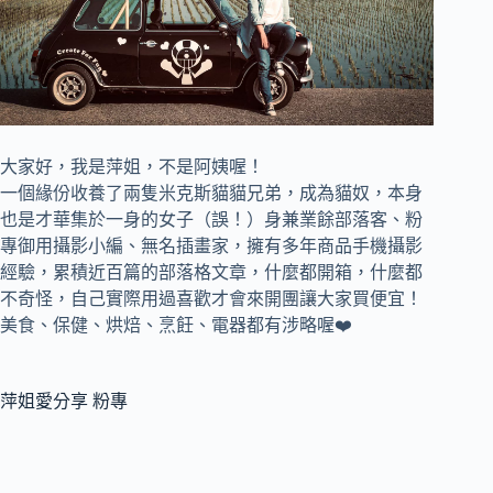
大家好，我是萍姐，不是阿姨喔！
一個緣份收養了兩隻米克斯貓貓兄弟，成為貓奴，
本身
也是才華集於一身的女子（誤！）身兼
業餘部落客、
粉
專御用攝影小編、
無名插畫家，
擁有多年商品手機攝影
經驗，累積近百篇的部落格文章，
什麼都開箱，什麼都
不奇怪，自己實際用過喜歡才會來開團讓大家買便宜！
美食、保健、烘焙、烹飪、電器都有涉略喔❤️
萍姐愛分享 粉專