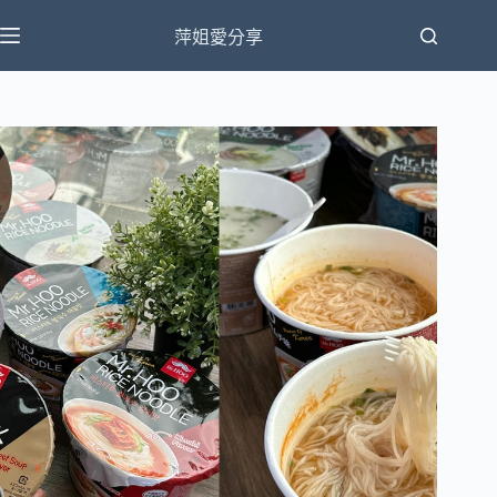
跳
萍姐愛分享
至
主
要
內
容