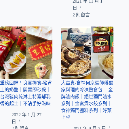
2021 年 11 月 1
日
2 則留言
重磅回歸！良實糧食-豬背
大富貴-食神何京寶師傅獨
上的奶酪｜開賣即秒殺｜
家料理的冷凍熟食包 ｜金
台灣豬肉乾淋上特濃郁乳
牌滷肉飯｜絕世獨門滷水
香的起士｜不沾手好滋味
系列｜金富貴水餃系列｜
食神獨門醬料系列｜好菜
2022 年 1 月 27
上桌
日
2 則留言
2021 年 9 月 7 日