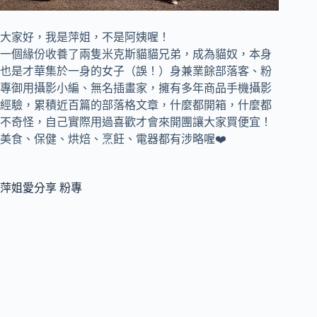
大家好，我是萍姐，不是阿姨喔！
一個緣份收養了兩隻米克斯貓貓兄弟，成為貓奴，
本身
也是才華集於一身的女子（誤！）身兼
業餘部落客、
粉
專御用攝影小編、
無名插畫家，
擁有多年商品手機攝影
經驗，累積近百篇的部落格文章，
什麼都開箱，什麼都
不奇怪，自己實際用過喜歡才會來開團讓大家買便宜！
美食、保健、烘焙、烹飪、電器都有涉略喔❤️
萍姐愛分享 粉專