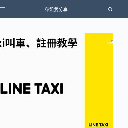
跳
萍姐愛分享
至
主
要
內
容