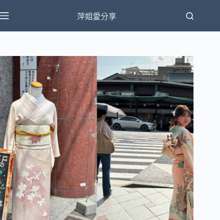
跳
萍姐愛分享
至
主
要
內
容