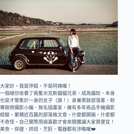
大家好，我是萍姐，不是阿姨喔！
一個緣份收養了兩隻米克斯貓貓兄弟，成為貓奴，
本身
也是才華集於一身的女子（誤！）身兼
業餘部落客、
粉
專御用攝影小編、
無名插畫家，
擁有多年商品手機攝影
經驗，累積近百篇的部落格文章，
什麼都開箱，什麼都
不奇怪，自己實際用過喜歡才會來開團讓大家買便宜！
美食、保健、烘焙、烹飪、電器都有涉略喔❤️