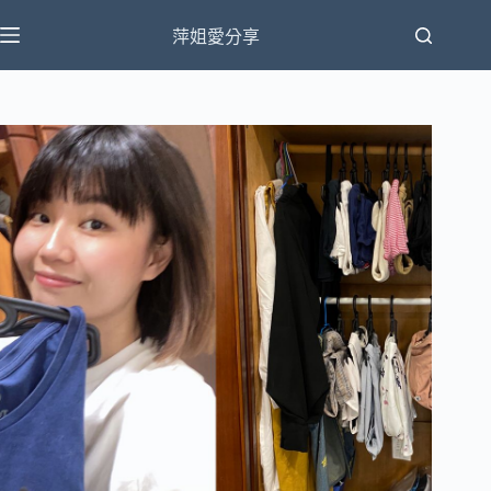
跳
萍姐愛分享
至
主
要
內
容