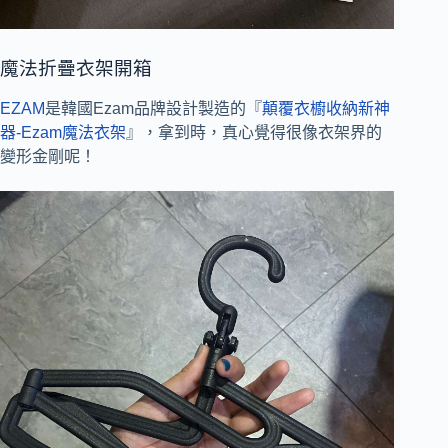
魔法折疊衣架開箱
EZAM
是韓國Ezam品牌設計製造的『
顛覆衣櫥收納新神
器-Ezam魔法衣架
』，拿到時，真心覺得很像衣架界的
變形金剛呢！