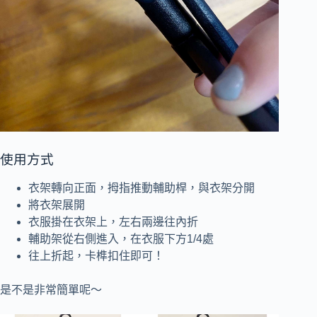
使用方式
衣架轉向正面，拇指推動輔助桿，與衣架分開
將衣架展開
衣服掛在衣架上，左右兩邊往內折
輔助架從右側進入，在衣服下方1/4處
往上折起，卡榫扣住即可！
是不是非常簡單呢～