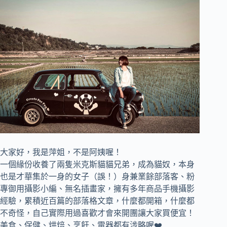
大家好，我是萍姐，不是阿姨喔！
一個緣份收養了兩隻米克斯貓貓兄弟，成為貓奴，
本身
也是才華集於一身的女子（誤！）身兼
業餘部落客、
粉
專御用攝影小編、
無名插畫家，
擁有多年商品手機攝影
經驗，累積近百篇的部落格文章，
什麼都開箱，什麼都
不奇怪，自己實際用過喜歡才會來開團讓大家買便宜！
美食、保健、烘焙、烹飪、電器都有涉略喔❤️