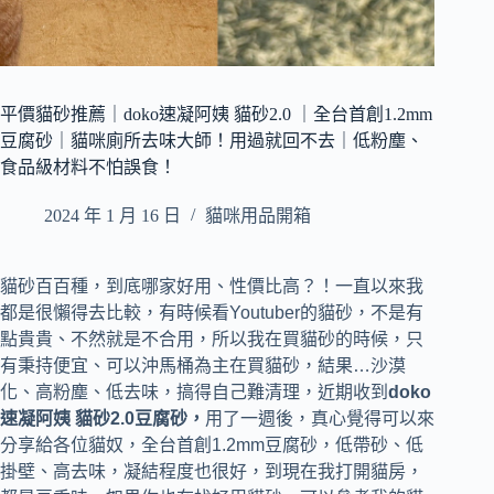
平價貓砂推薦｜doko速凝阿姨 貓砂2.0 ｜全台首創1.2mm
豆腐砂｜貓咪廁所去味大師！用過就回不去｜低粉塵、
食品級材料不怕誤食！
2024 年 1 月 16 日
貓咪用品開箱
貓砂百百種，到底哪家好用、性價比高？！一直以來我
都是很懶得去比較，有時候看Youtuber的貓砂，不是有
點貴貴、不然就是不合用，所以我在買貓砂的時候，只
有秉持便宜、可以沖馬桶為主在買貓砂，結果…沙漠
化、高粉塵、低去味，搞得自己難清理，近期收到
doko
速凝阿姨 貓砂2.0豆腐砂，
用了一週後，真心覺得可以來
分享給各位貓奴，全台首創1.2mm豆腐砂，低帶砂、低
掛壁、高去味，凝結程度也很好，到現在我打開貓房，