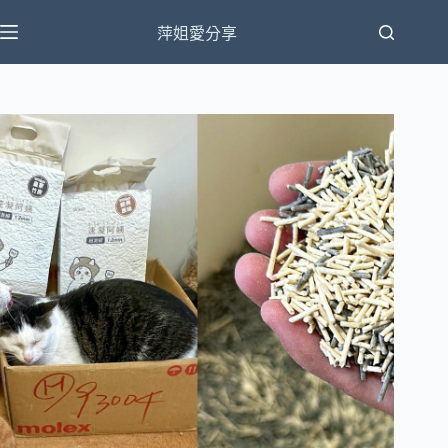
跳
萍姐愛分享
至
主
要
內
容