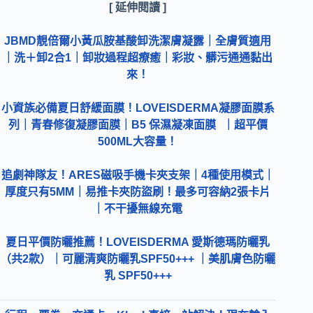
[ 延伸閱讀 ]
JBMD靚倍爾小黃瓜胺基酸卸洗潔膚凝露｜全膚質適用
｜洗＋卸2合1｜卸妝過程超療癒｜彩妝、髒污通通黏出
來！
小資族必備夏日舒緩面膜！LOVEISDERMA凝膠面膜系
列｜青春修復凝膠面膜｜B5 保濕凝凍面膜 ｜超平價
500ML大容量！
追劇神隊友！ARES磁吸手機卡夾支架｜4種使用模式｜
厚度只有5MM｜易推卡夾防盜刷！最多可容納2張卡片
｜不干擾無線充電
夏日平價防曬推薦！LOVEISDERMA 愛斯德瑪防曬乳
（共2款）｜可麗清爽防曬乳SPF50+++ ｜美肌膚色防曬
乳 SPF50+++