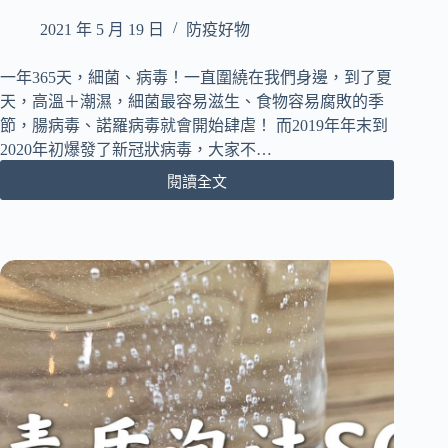
零
2021 年 5 月 19 日
防疫好物
耗
材！
每
一年365天，細菌、病毒！一直圍繞在我們身邊，到了夏
年
天，高溫＋潮濕，細菌最容易滋生、食物容易腐敗的季
現
節，腸病毒、諾羅病毒就會開始肆虐！ 而2019年年末到
省
2020年初爆發了新冠狀病毒，大家不…
＄3000
元
閱讀全文
病
｜
毒
台
盾
灣
VirusOUT
設
菌
計
切
專
錠
利
｜
製
奈
造
米
｜
長
機
效
身
抑