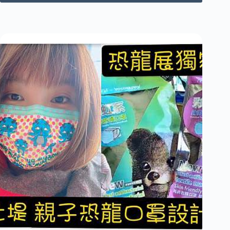
純
人
化
必
技
收-
術
如
|
何
物
泡
理
製
性
病
抗
毒
菌
盾
Ｖ
irusOUT
菌
切
錠？！
SOP、
泡
法、
注
意
事