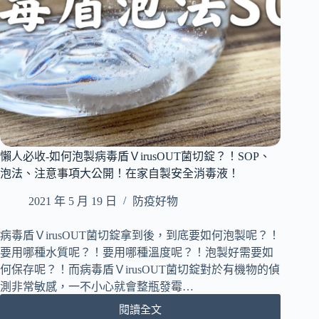
輕
菌
巧、
｜
防
消
潑
毒
水
必
備
神
器
｜
中
懶人必收-如何泡製病毒盾ＶirusOUT菌切錠？！SOP、
性
無
泡法、注意事項大公開！在家自製安全消毒液！
刺
2021 年 5 月 19 日
防疫好物
激
｜
全
病毒盾ＶirusOUT菌切錠拿到後，到底要如何泡製呢？！
台
要用哪種水質呢？！要用哪種溫度呢？！泡製好需要如
唯
何保存呢？！而病毒盾ＶirusOUT菌切錠對於有機物的偵
1
測非常敏感，一不小心就會整瓶發霉…
奈
米
閱讀全文
懶