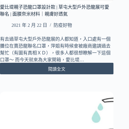
項
愛比堤親子恐龍口罩設計款 | 草屯大型戶外恐龍展可愛
大
公
聯名 | 面膜奈米材料｜親膚好透氣
開！
2021 年 2 月 22 日
防疫好物
在
家
自
有去過草屯大型戶外恐龍展的人都知道，入口處有一個
製
攤位在賣恐龍聯名口罩，萍姐有時候會被廠商邀請過去
安
幫忙（有圖有真相ＸＤ），很多人都很想瞭解一下這個
全
口罩～ 而今天就來為大家開箱，愛比堤…
消
毒
閱讀全文
愛
液！
比
堤
親
子
恐
龍
口
罩
設