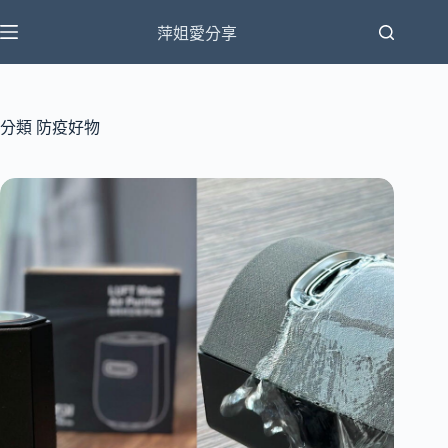
跳
萍姐愛分享
至
主
要
內
分類
防疫好物
容