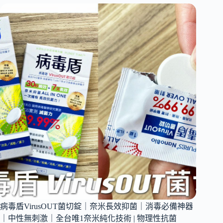
淨
機
推
薦
｜
LUFT
Mask
空
氣
清
淨
機
個
人
空
氣
淨
化
器
｜
病毒盾VirusOUT菌切錠｜奈米長效抑菌｜消毒必備神器
真
正
｜中性無刺激｜全台唯1奈米純化技術 | 物理性抗菌