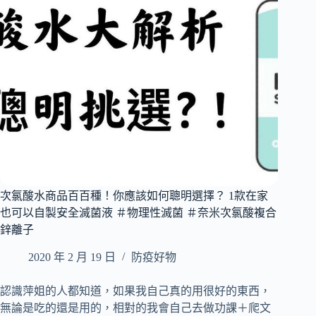
計
款
|
草
屯
大
型
戶
外
恐
龍
展
可
次氯酸水商品百百種！你應該如何聰明選擇？ 1款在家
愛
聯
也可以自製安全滅菌液 ＃物理性滅菌 ＃奈米次氯酸複合
名
鋅離子
|
面
2020 年 2 月 19 日
防疫好物
膜
奈
認識萍姐的人都知道，如果我自己真的用很好的東西，
米
無論是吃的還是用的，相對的我會自己去做功課＋爬文
材