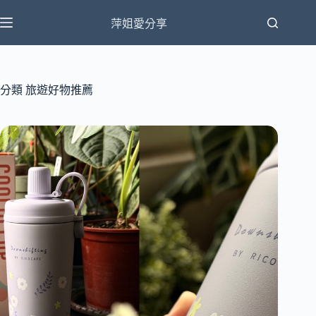
跳
萍姐愛分享
至
主
要
內
分類
旅遊好物推薦
容