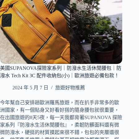
型
禮
盒
（經
典
款）
｜
寧
靜
頸
美國SUPANOVA探險家系列｜防潑水生活休閒腰包｜防
枕
｜
潑水 Tech Kit 3C 配件收納包(小)｜歐洲旅遊必備包款！
親
2024 年 5 月 7 日
旅遊好物推薦
膚
烤
漆
今年幫自己安排趟歐洲羅馬旅遊，而在扒手非常多的歐
斜
洲國家，有一個貼身又好看好搭的隨身腰包就很重要，
背
在出國旅遊的8天5夜，每一天我都背著SUPANOVA 探險
包
家系列『防潑水生活休閒腰包』，柔韌防髒面料還有微
｜
微防潑水，硬挺的材質摸起來很不錯，包包的夾層還很
實