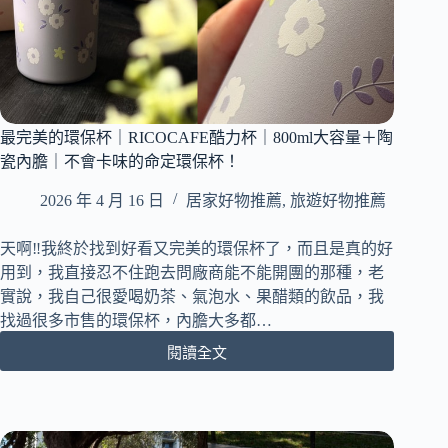
最完美的環保杯｜RICOCAFE酷力杯｜800ml大容量＋陶
瓷內膽｜不會卡味的命定環保杯！
2026 年 4 月 16 日
居家好物推薦
,
旅遊好物推薦
天啊‼️我終於找到好看又完美的環保杯了，而且是真的好
用到，我直接忍不住跑去問廠商能不能開團的那種，老
實說，我自己很愛喝奶茶、氣泡水、果醋類的飲品，我
找過很多市售的環保杯，內膽大多都…
閱讀全文
最
完
美
的
環