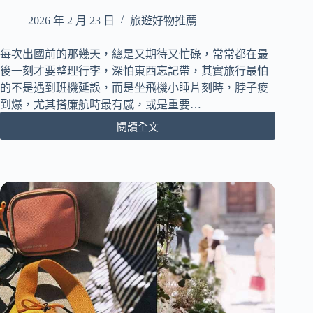
味
的
2026 年 2 月 23 日
旅遊好物推薦
命
定
每次出國前的那幾天，總是又期待又忙碌，常常都在最
環
後一刻才要整理行李，深怕東西忘記帶，其實旅行最怕
保
的不是遇到班機延誤，而是坐飛機小睡片刻時，脖子痠
杯！
到爆，尤其搭廉航時最有感，或是重要…
閱讀全文
出
國
旅
行
必
備！
Travel
Blue
藍
旅
旅
途
有