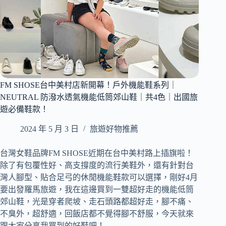
閒
腰
包
｜
防
潑
水
Tech
Kit
FM SHOSE台中美村店新開幕！戶外機能鞋系列｜
3C
NEUTRAL 防潑水透氣機能低筒郊山鞋｜共4色｜出國旅
配
遊必備鞋款！
件
收
2024 年 5 月 3 日
旅遊好物推薦
納
包
台灣女鞋品牌FM SHOSE近期在台中美村路上插旗啦！
(小)
除了有包覆性好、高支撐度的流行美鞋外，還有針對台
｜
灣人腳型、貼合足弓的休閒機能鞋款可以選擇，剛好4月
歐
洲
要出發羅馬旅遊，我在這邊買到一雙超好走的機能低筒
旅
郊山鞋，光是穿者爬坡、走石頭路都超好走，腳不痛、
遊
不臭外，超舒適，回飯店都不覺得腳不舒服，今天就來
必
跟大家分享我買到的好鞋吧！