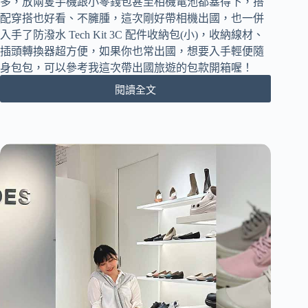
多，放兩隻手機跟小零錢包甚至相機電池都塞得下，搭
用
配
配穿搭也好看、不臃腫，這次剛好帶相機出國，也一併
件
入手了防潑水 Tech Kit 3C 配件收納包(小)，收納線材、
一
插頭轉換器超方便，如果你也常出國，想要入手輕便隨
次
身包包，可以參考我這次帶出國旅遊的包款開箱喔！
到
位！
閱讀全文
美
國
SUPANOVA
探
險
家
系
列
｜
防
潑
水
生
活
休