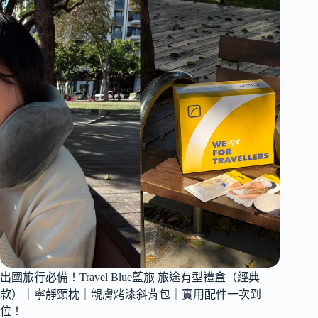
保
杯
｜
RICOCAFE
酷
力
杯
｜
800ml
大
容
量
＋
陶
瓷
內
膽
｜
出國旅行必備！Travel Blue藍旅 旅途有型禮盒（經典
不
會
款）｜寧靜頸枕｜親膚烤漆斜背包｜實用配件一次到
卡
位！