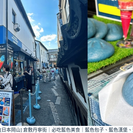
[日本岡山] 倉敷丹寧街｜必吃藍色美食｜藍色包子、藍色漢堡