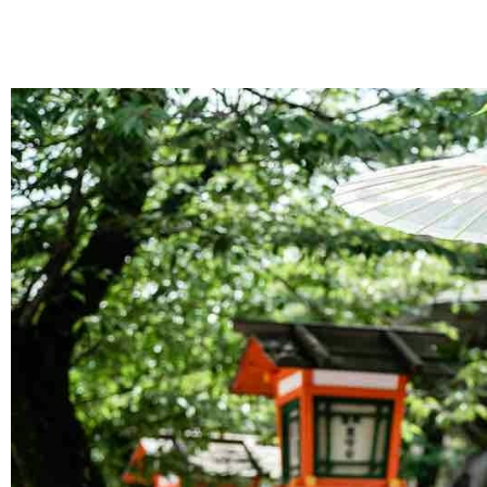
跳
至
主
要
內
容