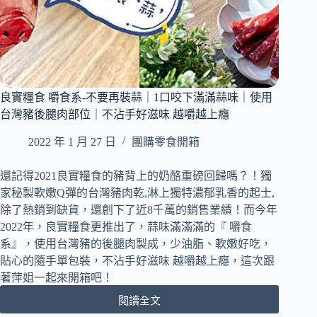
良實糧食 嚼食系-不要再裝蒜｜1口咬下滿滿蒜味｜使用
台灣豬後腿肉部位｜不沾手好滋味 越嚼越上癮
2022 年 1 月 27 日
團購零食開箱
還記得2021良實糧食的豬背上的奶酪重磅回歸嗎？！獨
家秘製軟嫩Q彈的台灣豬肉乾,淋上獨特濃郁乳香的起士,
除了熱銷到缺貨，還創下了近8千萬的銷售業績！而今年
2022年，良實糧食更推出了，蒜味滿滿滿的『 嚼食
系』，使用台灣豬的後腿肉製成，少油脂、軟嫩好吃，
貼心的隨手單包裝，不沾手好滋味 越嚼越上癮，這次跟
著萍姐一起來開箱吧！
閱讀全文
良