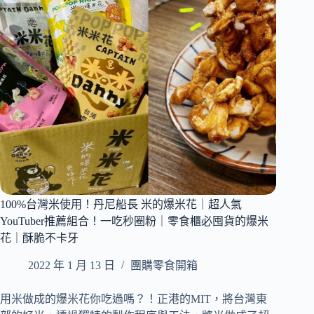
節
零
食
組
｜
你
嘴
饞
時
的
營
養
師
｜
100%台灣米使用！丹尼船長 米的爆米花｜超人氣
精
選
YouTuber推薦組合！一吃秒圈粉｜零食櫃必囤貨的爆米
8
花｜酥脆不卡牙
款
好
2022 年 1 月 13 日
團購零食開箱
吃
零
用米做成的爆米花你吃過嗎？！正港的MIT，將台灣東
食