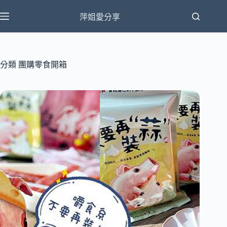
跳
萍姐愛分享
至
主
要
內
分類
團購零食開箱
容