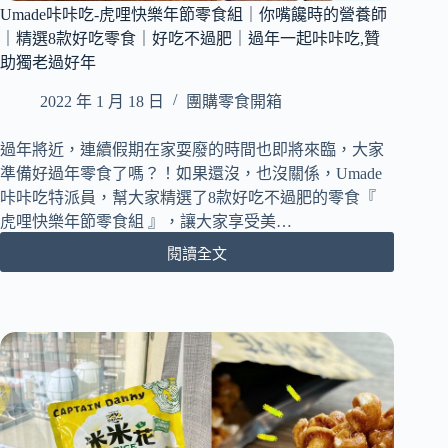
Umade咔咔吃-虎哩快樂年節零食組｜你嘴饞時的營養師
用
台
｜精選8款好吃零食｜好吃不過肥｜過年一起咔咔吃,贊
灣
助獨老過好年
豬
後
2022 年 1 月 18 日
團購零食開箱
腿
肉
過年將近，連續假期在家耍廢的時間也即將來臨，大家
部
準備好過年零食了嗎？！如果還沒，也沒關係，Umade
位
咔咔吃特派員，幫大家精選了8款好吃不過肥的零食『
｜
虎哩快樂年節零食組 』，讓大家享受美…
不
沾
閱讀全文
Umade
手
咔
好
咔
滋
吃-
味
虎
越
哩
嚼
快
越
樂
上
年
癮