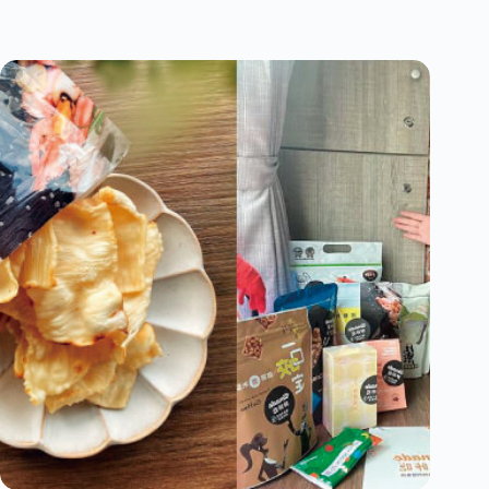
實
糧
食
嚼
食
系-
不
要
再
裝
蒜
｜
1
口
咬
下
滿
滿
蒜
味
｜
使