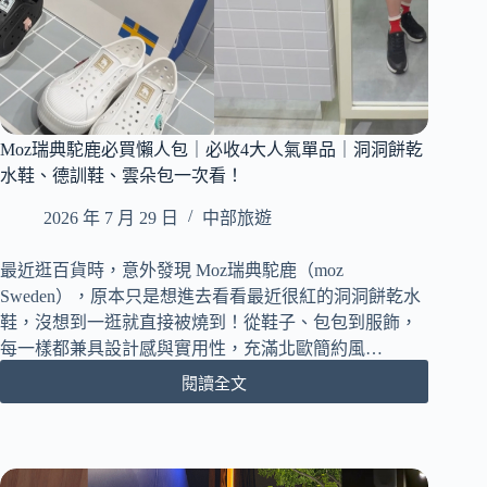
Moz瑞典駝鹿必買懶人包｜必收4大人氣單品｜洞洞餅乾
水鞋、德訓鞋、雲朵包一次看！
2026 年 7 月 29 日
中部旅遊
最近逛百貨時，意外發現 Moz瑞典駝鹿（moz
Sweden），原本只是想進去看看最近很紅的洞洞餅乾水
鞋，沒想到一逛就直接被燒到！從鞋子、包包到服飾，
每一樣都兼具設計感與實用性，充滿北歐簡約風…
閱讀全文
Moz
瑞
典
駝
鹿