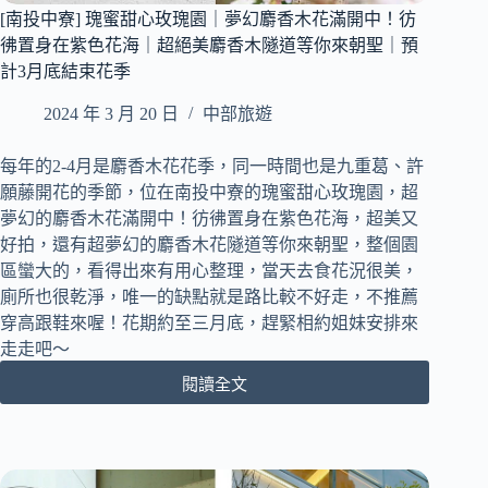
｜
[南投中寮] 瑰蜜甜心玫瑰園｜夢幻麝香木花滿開中！彷
獨
彿置身在紫色花海｜超絕美麝香木隧道等你來朝聖｜預
家
插
計3月底結束花季
畫
2024 年 3 月 20 日
中部旅遊
家
合
作
每年的2-4月是麝香木花花季，同一時間也是九重葛、許
刺
願藤開花的季節，位在南投中寮的瑰蜜甜心玫瑰園，超
繡
夢幻的麝香木花滿開中！彷彿置身在紫色花海，超美又
貼、
好拍，還有超夢幻的麝香木花隧道等你來朝聖，整個園
燙
區蠻大的，看得出來有用心整理，當天去食花況很美，
畫
廁所也很乾淨，唯一的缺點就是路比較不好走，不推薦
貼
｜
穿高跟鞋來喔！花期約至三月底，趕緊相約姐妹安排來
首
走走吧～
創
閱讀全文
注
[南
音
投
符
中
號
寮]
燙
瑰