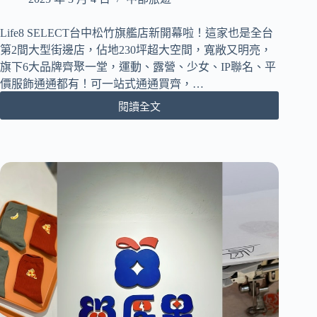
獨
家
Life8 SELECT台中松竹旗艦店新開幕啦！這家也是全台
outlet
第2間大型街邊店，佔地230坪超大空間，寬敞又明亮，
挖
旗下6大品牌齊聚一堂，運動、露營、少女、IP聯名、平
寶
價服飾通通都有！可一站式通通買齊，…
區
｜
閱讀全文
[台
秒
中
穿
北
鞋
屯
款
區]
超
Life8
好
SELECT
穿！
台
中
松
竹
旗
艦
店