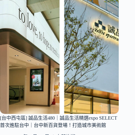
布
蜜
貼！
甜
心
玫
瑰
園
｜
夢
幻
麝
香
木
花
滿
開
中！
彷
彿
[台中西屯區] 誠品生活480｜誠品生活精選expo SELECT
置
首次進駐台中｜台中新百貨登場！打造城市美術館
身
在