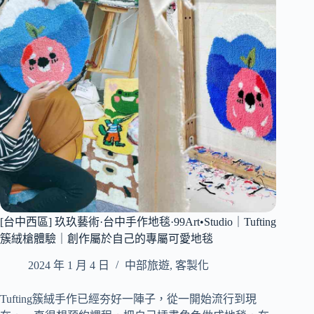
3
活
月
480
底
｜
結
誠
束
品
花
生
季
活
精
選
expo
SELECT
首
次
進
駐
台
[台中西區] 玖玖藝術·台中手作地毯·99Art•Studio｜Tufting
中
簇絨槍體驗｜創作屬於自己的專屬可愛地毯
｜
台
2024 年 1 月 4 日
中部旅遊
,
客製化
中
新
Tufting簇絨手作已經夯好一陣子，從一開始流行到現
百