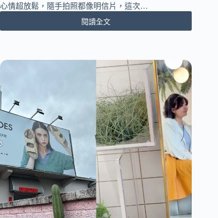
費
心情超放鬆，隨手拍照都像明信片，這次…
賞
閱讀全文
花
[台
景
中
點
外
推
埔]
薦！
外
埔
忘
憂
谷
稻
田
秘
境
｜
台
中
秘
境
拍