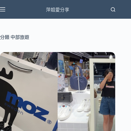
跳
萍姐愛分享
至
主
要
內
分類
中部旅遊
容