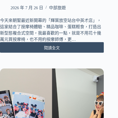
德
訓
2026 年 7 月 26 日
中部旅遊
鞋、
雲
今天來朝聖最近新開幕的「輝葉放空站台中英才店」，
朵
這家結合了按摩椅體驗、精品咖啡、蛋糕輕食，打造出
包
新型態複合式空間，我最喜歡的一點，就是不用花十幾
一
萬元買按摩椅，也不用約按摩師傅，更…
次
看！
閱讀全文
[台
中
西
區]
輝
葉
放
空
站
台
中
英
才