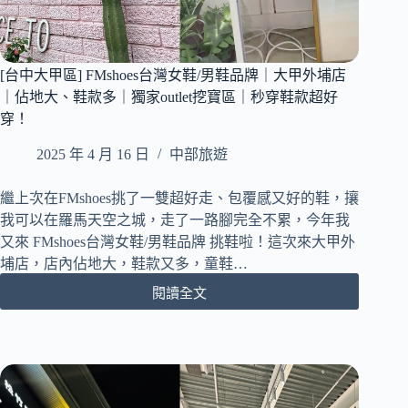
照
打
卡
必
[台中大甲區] FMshoes台灣女鞋/男鞋品牌｜大甲外埔店
訪
｜佔地大、鞋款多｜獨家outlet挖寶區｜秒穿鞋款超好
｜
季
穿！
節
2025 年 4 月 16 日
中部旅遊
限
定
稻
繼上次在FMshoes挑了一雙超好走、包覆感又好的鞋，攘
田
我可以在羅馬天空之城，走了一路腳完全不累，今年我
美
又來 FMshoes台灣女鞋/男鞋品牌 挑鞋啦！這次來大甲外
景
埔店，店內佔地大，鞋款又多，童鞋…
｜
一
閱讀全文
[台
秒
中
走
大
進
甲
金
區]
黃
FMshoes
仙