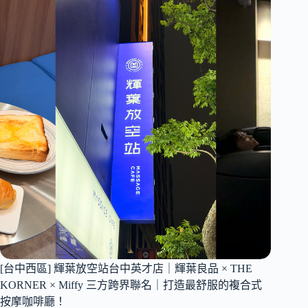
必
買
懶
人
包
｜
必
收
4
大
人
氣
單
品
｜
洞
洞
餅
[台中西區] 輝葉放空站台中英才店｜輝葉良品 × THE
乾
水
KORNER × Miffy 三方跨界聯名｜打造最舒服的複合式
鞋、
按摩咖啡廳！