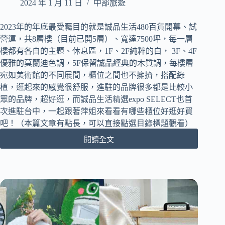
2024 年 1 月 11 日
中部旅遊
紫
色
花
2023年的年底最受矚目的就是誠品生活480百貨開幕、試
海
營運，共8層樓（目前已開5層）、寬達7500坪，每一層
｜
樓都有各自的主題、休息區，1F、2F純粹的白， 3F、4F
超
優雅的莫蘭迪色調，5F保留誠品經典的木質調，每樓層
絕
宛如美術館的不同展間，櫃位之間也不擁擠，搭配綠
美
植，逛起來的感覺很舒服，進駐的品牌很多都是比較小
麝
眾的品牌，超好逛，而誠品生活精選expo SELECT也首
香
木
次進駐台中，一起跟著萍姐來看看有哪些櫃位好逛好買
隧
吧！（本篇文章有點長，可以直接點選目錄標題觀看）
道
閱讀全文
等
[台
你
中
來
西
朝
屯
聖
區]
｜
誠
預
品
計
生