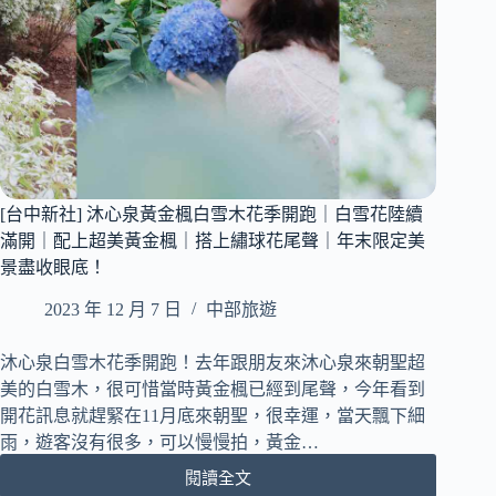
毯
·99Art•Studio
｜
Tufting
簇
絨
槍
體
驗
｜
[台中新社] 沐心泉黃金楓白雪木花季開跑｜白雪花陸續
創
滿開｜配上超美黃金楓｜搭上繡球花尾聲｜年末限定美
作
景盡收眼底！
屬
於
2023 年 12 月 7 日
中部旅遊
自
己
沐心泉白雪木花季開跑！去年跟朋友來沐心泉來朝聖超
的
美的白雪木，很可惜當時黃金楓已經到尾聲，今年看到
專
開花訊息就趕緊在11月底來朝聖，很幸運，當天飄下細
屬
雨，遊客沒有很多，可以慢慢拍，黃金…
可
愛
閱讀全文
[台
地