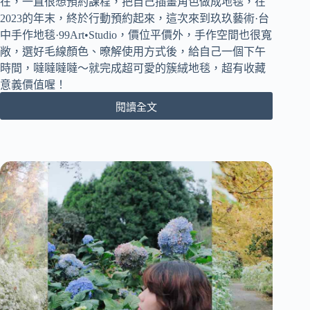
在，一直很想預約課程，把自己插畫角色做成地毯，在
貨
2023的年末，終於行動預約起來，這次來到玖玖藝術·台
登
中手作地毯·99Art•Studio，價位平價外，手作空間也很寬
場！
敞，選好毛線顏色、暸解使用方式後，給自己一個下午
打
造
時間，噠噠噠噠～就完成超可愛的簇絨地毯，超有收藏
城
意義價值喔！
市
閱讀全文
美
[台
術
中
館
西
區]
玖
玖
藝
術
·
台
中
手
作
地