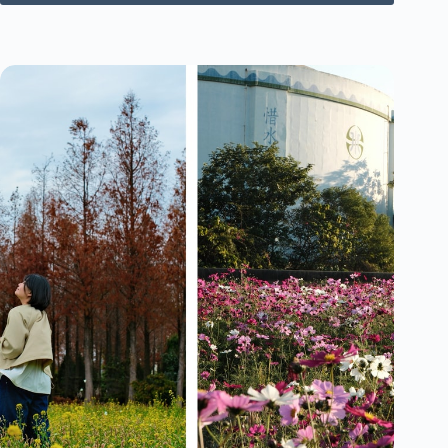
中
服
西
的
區]Photoism
複
韓
合
式
式
拍
按
貼
摩
｜
咖
台
啡
中
廳！
勤
美
店
｜
卡
通
Ｉ
Ｐ、
韓
星
聯