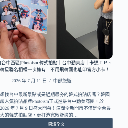
店
｜
輝
葉
良
品
×
THE
KORNER
×
Miffy
[台中西區]Photoism 韓式拍貼｜台中勤美店｜卡通ＩＰ、
三
韓星聯名相框一次擁有｜不用飛韓國也能印官方小卡！
方
跨
2026 年 7 月 11 日
中部旅遊
界
聯
想找台中最新景點或是近期最夯的韓式拍貼店嗎？韓國
名
超人氣拍貼品牌Photoism正式進駐台中勤美商圈，於
｜
2026 年 7 月 9 日盛大開幕！這間全新門市不僅是全台最
打
大的韓式拍貼店，更打造寬敞舒適的…
造
最
閱讀全文
[台
舒