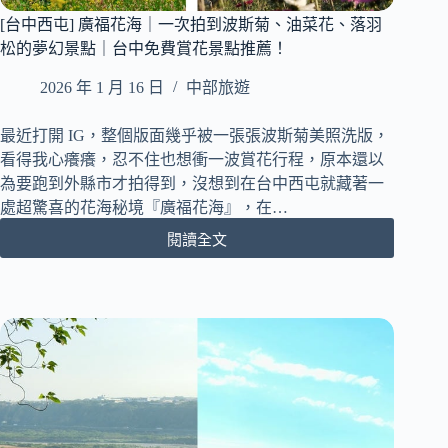
名
[台中西屯] 廣福花海｜一次拍到波斯菊、油菜花、落羽
相
松的夢幻景點｜台中免費賞花景點推薦！
框
一
2026 年 1 月 16 日
中部旅遊
次
擁
有
最近打開 IG，整個版面幾乎被一張張波斯菊美照洗版，
｜
看得我心癢癢，忍不住也想衝一波賞花行程，原本還以
不
為要跑到外縣市才拍得到，沒想到在台中西屯就藏著一
用
處超驚喜的花海秘境『廣福花海』，在…
飛
閱讀全文
韓
[台
國
中
也
西
能
屯]
印
廣
官
福
方
花
小
海
卡！
｜
一