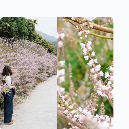
中
第
2
中
間
區]
大
尚
型
厚
街
里．
邊
禮
店！
民
合
作
社
｜
首
間
台
式
文
創
燙
布
貼