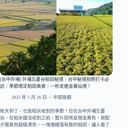
次
拍
到
波
斯
菊、
油
菜
花、
落
羽
松
的
[台中外埔] 外埔忘憂谷稻田秘境｜台中秘境拍照打卡必
夢
訪｜季節限定稻田美景｜一秒走進金黃仙境！
幻
景
2025 年 5 月 26 日
中部旅遊
點
｜
台
秋天到了，也是稻米收割的季節！位在台中外埔忘憂
中
谷，在稻米還沒收割之前，整片田地呈現金黃色，搭配
免
夕陽景色超級漂亮，一塊塊錯落有致的稻田，讓人看了