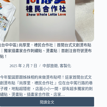
新
開
幕
｜
旗
下
6
大
品
牌
[台中中區] 尚厚里．禮民合作社｜首間台式文創燙布貼
齊
｜獨家插畫家合作刺繡貼、燙畫貼｜首創注音符號燙布
聚
貼！
一
堂
2025 年 2 月 7 日
中部旅遊
,
客製化
｜
佔
今年聖誕節跟姊妹相約來做燙布貼吧！這家首間台式文
地
創燙布貼『尚厚里．禮民合作社 』位在台中篤行路的巷
230
子裡，地點超隱密 ，店面小小一間，卻有超多獨家的刺
坪
｜
繡貼、燙畫貼，插畫家合作款、店家…
全
閱讀全文
[台
台