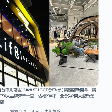
台
境！
灣
女
鞋/
男
鞋
品
牌
｜
大
甲
外
埔
店
｜
佔
地
[台中北屯區] Life8 SELECT台中松竹旗艦店新開幕｜旗
大、
鞋
下6大品牌齊聚一堂｜佔地230坪｜全台第2間大型街邊
款
店！
多
｜
2025 年 3 月 4 日
中部旅遊