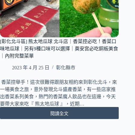
[彰化北斗區] 熊太地瓜球 北斗店｜香菜控必吃！香菜口
味地瓜球｜另有9種口味可以選擇｜奠安宮必吃銅板美食
｜內附完整菜單
2023 年 4 月 25 日
彰化縣市
香菜控舉手！這次很難得跟朋友相約來到彰化北斗，來
一場美食之旅，意外發現北斗盛產香菜，有一些店家推
出香菜系列美食，熱門的香菜魔人飲品也在這邊，今天
要帶大家來吃『 熊太地瓜球 』，近期…
閱讀全文
[彰
化
北