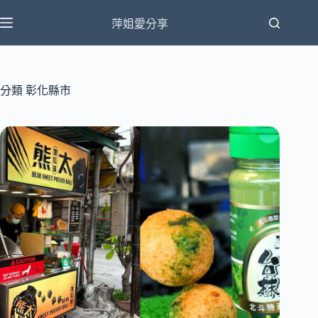
跳
萍姐愛分享
至
主
要
內
分類
彰化縣市
容