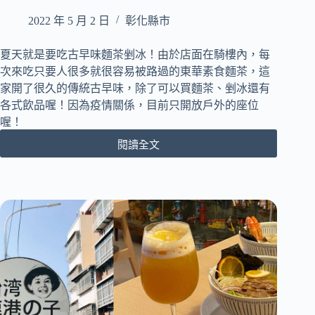
球
2022 年 5 月 2 日
彰化縣市
｜
另
有
夏天就是要吃古早味麵茶剉冰！由於店面在騎樓內，每
9
次來吃只要人很多就很容易被路過的東華素食麵茶，這
種
家開了很久的傳統古早味，除了可以買麵茶、剉冰還有
口
各式飲品喔！因為疫情關係，目前只開放戶外的座位
味
喔！
可
以
閱讀全文
[彰
選
化
擇
鹿
｜
港]
奠
東
安
華
宮
素
必
食
吃
麵
銅
茶
板
｜
美
古