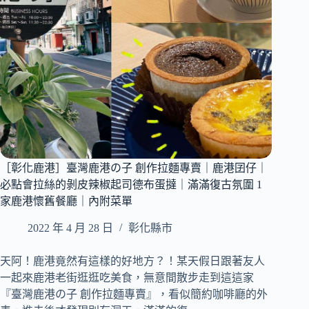
食
早
｜
味
內
麵
附
茶
完
剉
整
冰
菜
｜
單
1
家
鹿
港
［彰化鹿港］臺灣鹿港の子 創作拉麵專賣｜鹿港囝仔｜
傳
統
必點會拉絲的剝皮辣椒起司德布蛋撻｜滿滿復古氛圍 1
古
家鹿港懷舊餐廳｜內附菜單
早
味
2022 年 4 月 28 日
彰化縣市
老
店
天阿！鹿港竟然有這樣的好地方？！某天假日跟著友人
｜
一起來鹿港老街逛逛吃美食，無意間散步走到這這家
清
『臺灣鹿港の子 創作拉麵專賣』，看似簡約咖啡廳的外
爽