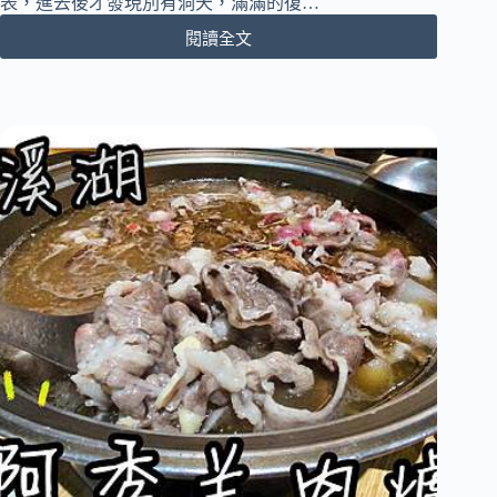
表，進去後才發現別有洞天，滿滿的復…
不
膩
閱讀全文
［彰
口
化
｜
鹿
內
港］
附
臺
菜
灣
單
鹿
港
の
子
創
作
拉
麵
專
賣
｜
鹿
港
囝