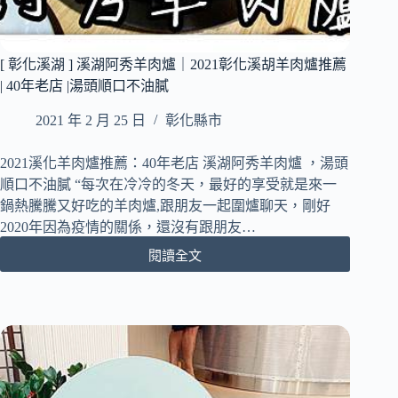
仔
｜
必
[ 彰化溪湖 ] 溪湖阿秀羊肉爐｜2021彰化溪胡羊肉爐推薦
點
| 40年老店 |湯頭順口不油膩
會
拉
2021 年 2 月 25 日
彰化縣市
絲
的
剝
2021溪化羊肉爐推薦：40年老店 溪湖阿秀羊肉爐 ，湯頭
皮
順口不油膩 “每次在冷冷的冬天，最好的享受就是來一
辣
鍋熱騰騰又好吃的羊肉爐,跟朋友一起圍爐聊天，剛好
椒
2020年因為疫情的關係，還沒有跟朋友…
起
閱讀全文
司
[
德
彰
布
化
蛋
溪
撻
湖
｜
]
滿
溪
滿
湖