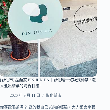
復
阿
古
秀
氛
羊
圍
肉
1
爐
家
｜
鹿
2021
港
彰
懷
化
舊
溪
餐
胡
廳
羊
｜
肉
內
爐
附
推
菜
薦
[彰化市] 品藴家 PIN JUN JIA｜彰化唯一虹吸式沖茶 ! 職
單
|
人煮出茶葉的清香甘甜!
40
年
2020 年 9 月 11 日
彰化縣市
老
店
你喜歡喝茶嗎？ 對於我自己以前的經驗，大人都會拿著
|