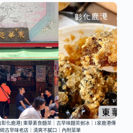
斗
區]
熊
太
地
瓜
球
北
斗
店
｜
香
菜
控
必
吃！
香
菜
口
味
[彰化鹿港] 東華素食麵茶｜古早味麵茶剉冰｜1家鹿港傳
地
統古早味老店｜清爽不膩口｜內附菜單
瓜