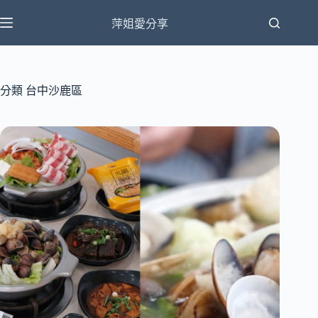
跳
萍姐愛分享
至
主
要
內
分類
台中沙鹿區
容