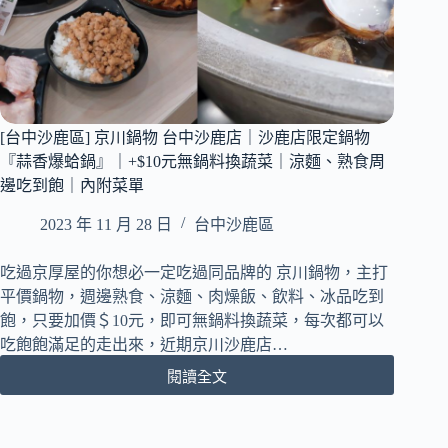
[台中沙鹿區] 京川鍋物 台中沙鹿店｜沙鹿店限定鍋物
『蒜香爆蛤鍋』｜+$10元無鍋料換蔬菜｜涼麵、熟食周
邊吃到飽｜內附菜單
2023 年 11 月 28 日
台中沙鹿區
吃過京厚屋的你想必一定吃過同品牌的 京川鍋物，主打
平價鍋物，週邊熟食、涼麵、肉燥飯、飲料、冰品吃到
飽，只要加價＄10元，即可無鍋料換蔬菜，每次都可以
吃飽飽滿足的走出來，近期京川沙鹿店…
閱讀全文
[台
中
沙