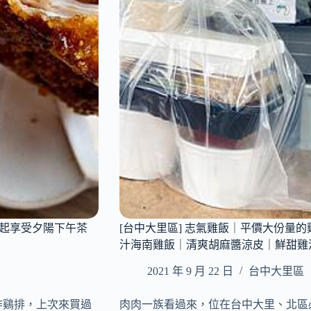
必
訪
咖
啡
廳
｜
6
隻
可
愛
的
店
貓
｜
不
定
一起享受夕陽下午茶
[台中大里區] 志氣雞飯｜平價大份量
期
汁海南雞飯｜清爽胡麻醬涼皮｜鮮甜雞
舉
辦
2021 年 9 月 22 日
台中大里區
各
式
炸鷄排，上次來買過
肉肉一族看過來，位在台中大里、北區
療