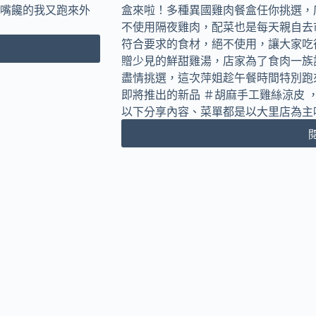
嘴饞的我又跑來外
盒來啦！多種異國雞肉餐盒任你挑選，
癒
不使用隔夜雞肉，配菜也是每天親自去
相
關
符合要求的食材，絕不使用，讓大家吃
講
贈少見的鮮甜雞湯，店家為了食肉一族
座
盡情挑選，這次萍姐趁午餐時間特別跑
｜
即將推出的新品 ＃胡麻手工雞絲涼皮
場
以下分享內容、菜單都是以大里店為主
地
空
間
租
借
｜
內
附
完
整
菜
單