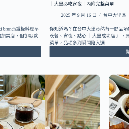
｜大里必吃宵夜｜內附完整菜單
2025 年 9 月 16 日
台中大里區
 brunch鐵板料理早
你知道嗎？在台中大里竟然有一間品項超
的網美店，但卻默默
晚餐、宵夜、點心 ｜大里成功店 』
菜單，品項多到瞬間陷入選…