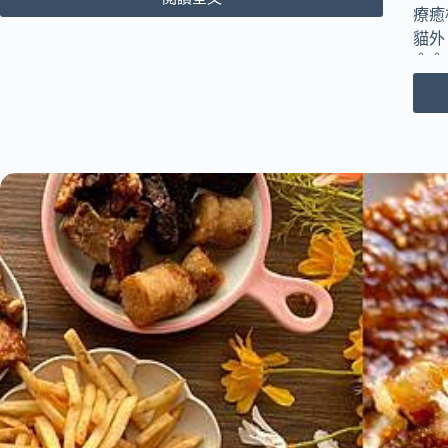
[台
療癒
中
貓外
大
＾＾
里
區]
必
吃
炸
物
店
推
薦
｜
小
彤
帽
密
沾
醤
炸
鷄
排