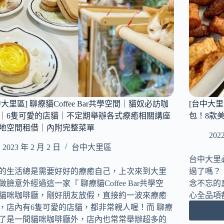
中大里區] 聊療貓Coffee Bar共學空間｜貓奴必訪咖
[台中大
｜6隻可愛的店貓｜不定期舉辦各式療癒相關講座
包！8款
地空間租借｜內附完整菜單
202
2023 年 2 月 2 日
台中大里區
台中大里
的生活總是需要好好的療癒自己，上次來到大里
過了嗎？
做臉意外經過這一家『 聊療貓Coffee Bar共學空
念不忘的
貓咪咖啡廳，剛好朋友放假，直接約一波來療癒
心全品項
，店內有6隻可愛的店貓，都非常親人喔！而 聊療
了是一間貓咪咖啡廳外，店內也常常舉辦超多的