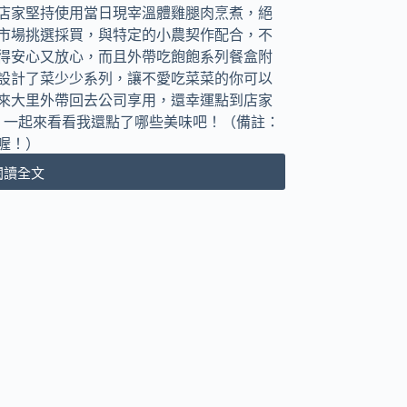
店家堅持使用當日現宰溫體雞腿肉烹煮，絕
市場挑選採買，與特定的小農契作配合，不
得安心又放心，而且外帶吃飽飽系列餐盒附
設計了菜少少系列，讓不愛吃菜菜的你可以
來大里外帶回去公司享用，還幸運點到店家
 ，一起來看看我還點了哪些美味吧！（備註：
喔！）
閱讀全文
[台
中
大
里
區]
志
氣
雞
飯
｜
平
價