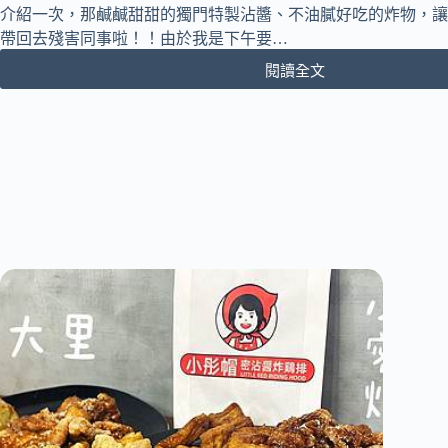
密
介紹一次，那鹹鹹甜甜的獨門特製沾醬、不油膩好吃的炸物，讓
沾
帶回去殘害同事啦！！由於我是下午要…
醬
閱讀全文
和
[台
炸
中
粉
大
讓
里
炸
區]
物
小
更
彤
美
帽
味！
密
沾
醬
炸
鷄
排
｜
搭
配
獨