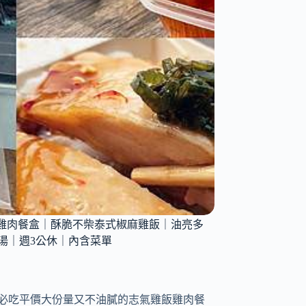
8
款
美
味
單
品
讓
你
享
吃
不
踩
雷！
的雞肉餐盒｜酥脆不柴泰式椒麻雞飯｜油亮多
湯｜週3公休｜內含菜單
必吃平價大份量又不油膩的志氣雞飯雞肉餐