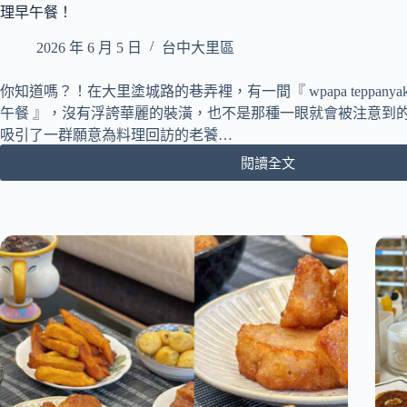
理早午餐！
2026 年 6 月 5 日
台中大里區
你知道嗎？！在大里塗城路的巷弄裡，有一間『 wpapa teppanyaki
午餐 』，沒有浮誇華麗的裝潢，也不是那種一眼就會被注意到
吸引了一群願意為料理回訪的老饕…
閱讀全文
[台
中
大
里]
wpapa
teppanyaki
brunch
鐵
板
料
理
早
午