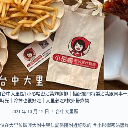
｜
芋
頭
控
必
點
3
款
品
項
｜
芋
泥
球、
芋
[台中大里區] 小彤帽密沾醬炸鷄排｜搭配獨門特製沾醬跟同事
粿、
時光｜冷掉也很好吃｜大里必吃8款外帶炸物
芋
簽
2021 年 10 月 15 日
台中大里區
｜
特
製
位在大里位區興大附中與仁愛醫院附近好吃的 ＃小彤帽密沾醬