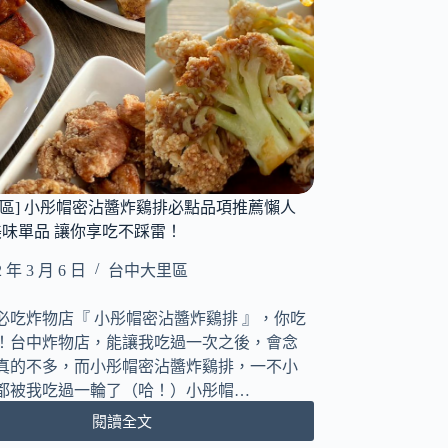
心
｜
大
里
成
功
店
｜
台
中
里區] 小彤帽密沾醬炸鷄排必點品項推薦懶人
品
美味單品 讓你享吃不踩雷！
項
最
2 年 3 月 6 日
台中大里區
多
的
必吃炸物店『 小彤帽密沾醬炸鷄排 』，你吃
晚
！台中炸物店，能讓我吃過一次之後，會念
餐
真的不多，而小彤帽密沾醬炸鷄排，一不小
宵
夜
都被我吃過一輪了（哈！）小彤帽…
店
閱讀全文
[台
｜