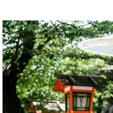
跳
至
主
要
內
容