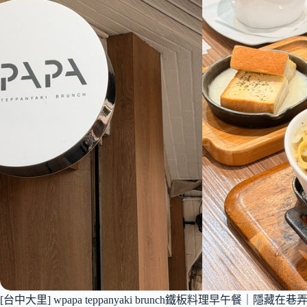
[台中大里] wpapa teppanyaki brunch鐵板料理早午餐｜隱