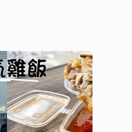
中
大
大
里
里
必
區]
吃
小
宵
彤
夜
帽
｜
密
內
沾
附
醬
完
炸
整
鷄
菜
排
單
必
點
品
項
推
薦
懶
人
包！