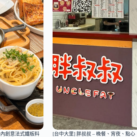
藏在巷弄內創意法式鐵板料
[台中大里] 胖叔叔 – 晚餐、宵夜、