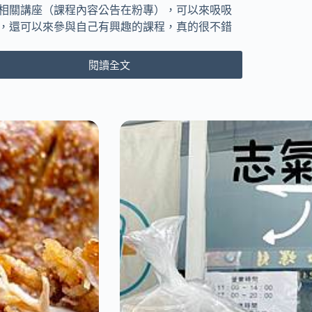
相關講座（課程內容公告在粉專），可以來吸吸
，還可以來參與自己有興趣的課程，真的很不錯
閱讀全文
[台
中
大
里
區]
聊
療
貓
Coffee
Bar
共
學
空
間
｜
貓
奴