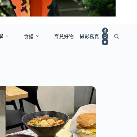
學
食譜
育兒好物
攝影寫真