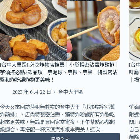
餐
｜
隱
藏
在
巷
弄
內
創
意
[台中大里區] 必吃炸物店推薦｜小彤帽密沾醤炸鷄排｜
[台
法
芋頭控必點3款品項｜芋泥球、芋粿、芋簽｜特製密沾
啡廳
式
醬和炸粉讓炸物更美味！
｜場
鐵
板
2023 年 6 月 22 日
台中大里區
料
理
今天又來回訪萍姐無數次的台中大里『小彤帽密沾醤
忙碌
早
午
炸鷄排』，店內特製密沾醬、獨特炸粉讓所有炸物吃
附近
餐！
起來更美味，無論是買回家當宵夜、下午茶點心都超
間』
級適合，再搭配一杯清涼汽水根本完美！這次…
自己
貓除
閱讀全文