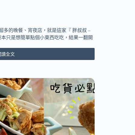
多的晚餐、宵夜店，就是這家『 胖叔叔 –
，原本只是想簡單點個小東西吃吃，結果一翻開
閱讀全文
[台
中
大
里]
胖
叔
叔
–
晚
餐、
宵
夜、
點