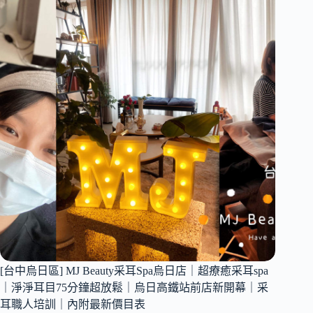
整
舒
價
服
目
掏
表
耳
2
館
｜
頭
部
耳
道
舒
壓
放
鬆
｜
頭
部
[台中烏日區] MJ Beauty采耳Spa烏日店｜超療癒采耳spa
舒
刮
｜淨淨耳目75分鐘超放鬆｜烏日高鐵站前店新開幕｜采
鬆
耳職人培訓｜內附最新價目表