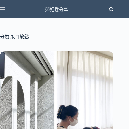
跳
萍姐愛分享
至
主
要
內
分類
采耳放鬆
容