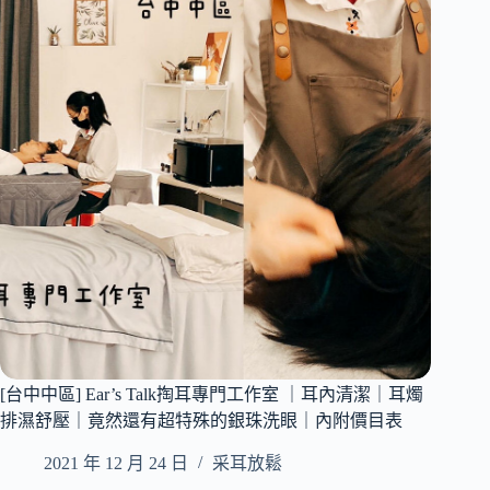
Beauty
課
采
程
耳
｜
Spa
內
烏
附
日
價
店
目
｜
表
超
療
癒
采
耳
spa
｜
淨
淨
耳
[台中中區] Ear’s Talk掏耳專門工作室 ｜耳內清潔｜耳燭
目
排濕舒壓｜竟然還有超特殊的銀珠洗眼｜內附價目表
75
分
2021 年 12 月 24 日
采耳放鬆
鐘