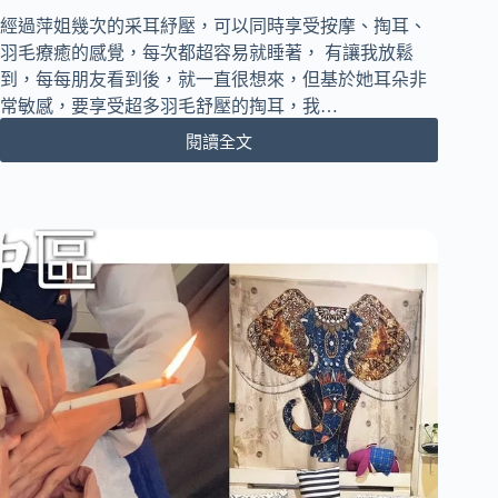
超
經過萍姐幾次的采耳紓壓，可以同時享受按摩、掏耳、
放
羽毛療癒的感覺，每次都超容易就睡著， 有讓我放鬆
鬆
到，每每朋友看到後，就一直很想來，但基於她耳朵非
｜
常敏感，要享受超多羽毛舒壓的掏耳，我…
烏
日
閱讀全文
[台
高
中
鐵
中
站
區]
前
Ear’s
店
Talk
新
掏
開
耳
幕
專
｜
門
采
工
耳
作
職
室
人
｜
培
耳
訓
內