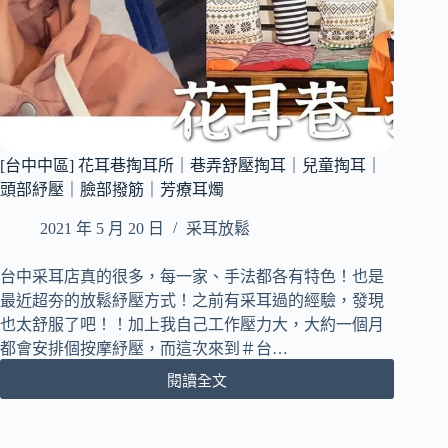
｜
清
內
潔
附
｜
最
耳
新
燭
價
排
目
濕
表
[台中中區] 花耳巷掏耳所｜巷弄舒壓掏耳｜兒童掏耳｜
舒
壓
頭部紓壓｜臉部撥筋｜芳療耳燭
｜
2021 年 5 月 20 日
采耳放鬆
竟
然
還
台中采耳店真的很多，每一家、手法都各有特色！也是
有
最近超夯的放鬆紓壓方式！之前有采耳過的經驗，發現
超
也太舒服了吧！！加上我自己工作壓力大，大約一個月
特
都會安排個按摩紓壓，而這次來到＃台…
殊
的
閱讀全文
[台
銀
中
珠
中
洗