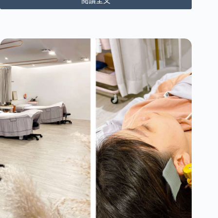
閱讀全文
[台
中
西
屯
區]
Cozy.__.studio
採
耳
工
作
室
｜
藏
匿
在
市
區
眷
村
的
采