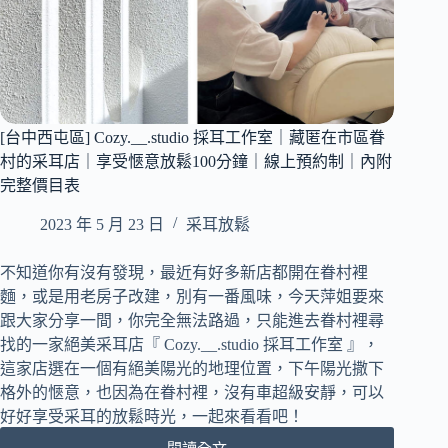
[台中西屯區] Cozy.__.studio 採耳工作室｜藏匿在市區眷
村的采耳店｜享受愜意放鬆100分鐘｜線上預約制｜內附
完整價目表
2023 年 5 月 23 日
采耳放鬆
不知道你有沒有發現，最近有好多新店都開在眷村裡
麵，或是用老房子改建，別有一番風味，今天萍姐要來
跟大家分享一間，你完全無法路過，只能進去眷村裡尋
找的一家絕美采耳店『 Cozy.__.studio 採耳工作室 』，
這家店選在一個有絕美陽光的地理位置，下午陽光撒下
格外的愜意，也因為在眷村裡，沒有車超級安靜，可以
好好享受采耳的放鬆時光，一起來看看吧！