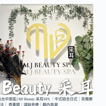
區]
眼
花
｜
耳
內
巷
附
掏
價
耳
目
所
表
｜
巷
弄
舒
壓
掏
耳
｜
兒
童
掏
耳
｜
[台中南區] MJ Beauty 采耳SPA ｜中式結合日式｜耳燭療
頭
法｜ 香薰臍｜頌缽音療｜顱內高潮
部