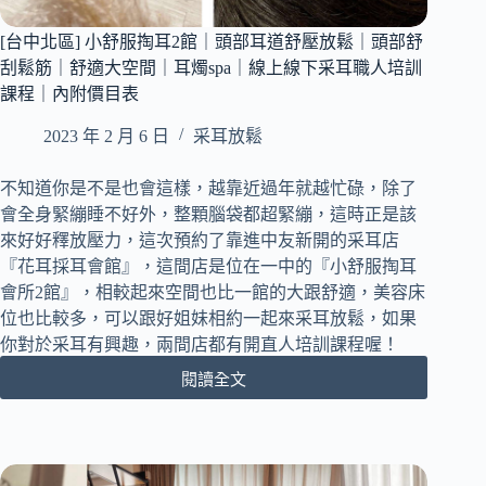
耳
店
[台中北區] 小舒服掏耳2館｜頭部耳道舒壓放鬆｜頭部舒
｜
享
刮鬆筋｜舒適大空間｜耳燭spa｜線上線下采耳職人培訓
受
課程｜內附價目表
愜
意
2023 年 2 月 6 日
采耳放鬆
放
鬆
不知道你是不是也會這樣，越靠近過年就越忙碌，除了
100
會全身緊繃睡不好外，整顆腦袋都超緊繃，這時正是該
分
來好好釋放壓力，這次預約了靠進中友新開的采耳店
鐘
『花耳採耳會館』，這間店是位在一中的『小舒服掏耳
｜
會所2館』，相較起來空間也比一館的大跟舒適，美容床
線
上
位也比較多，可以跟好姐妹相約一起來采耳放鬆，如果
預
你對於采耳有興趣，兩間店都有開直人培訓課程喔！
約
閱讀全文
制
[台
｜
中
內
北
附
區]
完
小