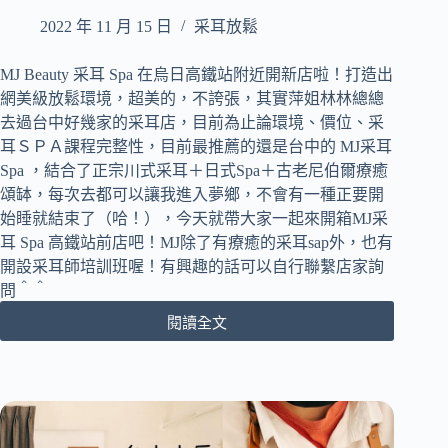
筋
｜
2022 年 11 月 15 日
采耳放鬆
舒
適
MJ Beauty 采耳 Spa 在烏日高鐵站附近開新店啦！打造出
大
網美級放鬆環境，超美的，不誇張，其實萍姐林林總總
空
去過台中好幾家的采耳店，目前為止論環境、價位、采
間
耳ＳＰＡ課程完整性，目前最推薦的還是台中的 MJ采耳
｜
Spa ，結合了正宗川式采耳＋日式Spa＋古老尼伯爾療癒
耳
燭
頌缽，每次去都可以讓我進入夢鄉，不會有一種正要開
spa
始睡就結束了（哈！），今天就帶大家一起來開箱MJ采
｜
耳 Spa 高鐵站前店吧！MJ除了有療癒的采耳sap外，也有
線
開設采耳師培訓班喔！有興趣的話可以自行聯繫店家詢
上
問＾＾
線
下
閱讀全文
[台
采
中
耳
烏
職
日
人
區]
培
MJ
訓