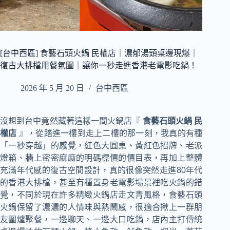
[台中西區] 食藝石頭火鍋 民權店｜濃郁湯頭桌邊現爆｜
復古大排檔用餐氛圍｜讓你一秒走進香港老電影吃鍋！
2026 年 5 月 20 日
台中西區
沒想到台中竟然藏著這樣一間火鍋店『
食藝石頭火鍋 民
權店
』，從踏進一樓到走上二樓的那一刻，我真的有種
「一秒穿越」的感覺，紅色大圓桌、黃紅色招牌、老派
燈箱、牆上密密麻麻的明碼標價的價目表，再加上整體
充滿年代感的復古空間設計，真的很像突然走進80年代
的香港大排檔，甚至有種置身老電影場景裡吃火鍋的錯
覺，不同於現在許多精緻火鍋店走文青風格，食藝石頭
火鍋保留了濃濃的人情味與熱鬧感，很適合揪上一群朋
友圍爐聚餐，一邊聊天、一邊大口吃鍋，店內主打傳統