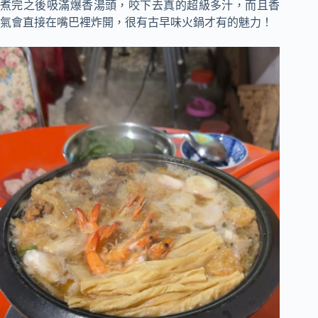
煮完之後吸滿爆香湯頭，咬下去真的超級多汁，而且香
氣會直接在嘴巴裡炸開，很有古早味火鍋才有的魅力！