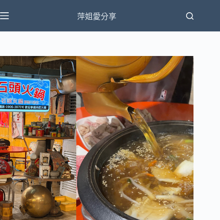
跳
萍姐愛分享
至
主
要
內
容