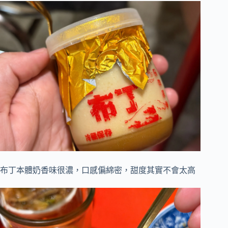
布丁本體奶香味很濃，口感偏綿密，甜度其實不會太高