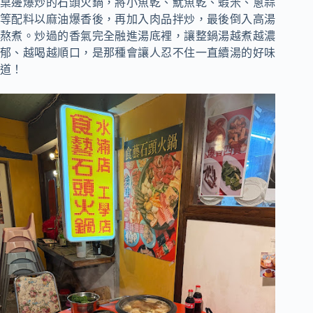
桌邊爆炒的石頭火鍋，將小魚乾、魷魚乾、蝦米、蔥蒜
等配料以麻油爆香後，再加入肉品拌炒，最後倒入高湯
熬煮。炒過的香氣完全融進湯底裡，讓整鍋湯越煮越濃
郁、越喝越順口，是那種會讓人忍不住一直續湯的好味
道！