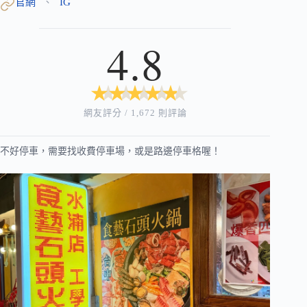
官網
IG
、
4.8
★
★
★
★
★
★
★
★
★
★
網友評分 / 1,672 則評論
不好停車，需要找收費停車場，或是路邊停車格喔！