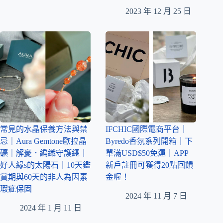
2023 年 12 月 25 日
常見的水晶保養方法與禁
IFCHIC國際電商平台｜
忌｜Aura Gemtone歐拉晶
Byredo香氛系列開箱｜下
礦｜解憂．編織守護繩｜
單滿USD$50免運｜APP
好人緣s的太陽石｜10天鑑
新戶註冊可獲得20點回饋
賞期與60天的非人為因素
金喔！
瑕疵保固
2024 年 11 月 7 日
2024 年 1 月 11 日