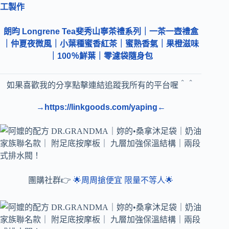
工製作
朗昀 Longrene Tea斐秀山寧茶禮系列｜一茶一壺禮盒
｜仲夏夜微風｜小葉種蜜香紅茶｜蜜熟香氣｜果橙滋味
｜100％鮮葉｜零濾袋隨身包
如果喜歡我的分享點擊連結追蹤我所有的平台喔＾＾
→https://linkgoods.com/yaping←
團購社群👉
🌟周周搶便宜 限量不等人🌟