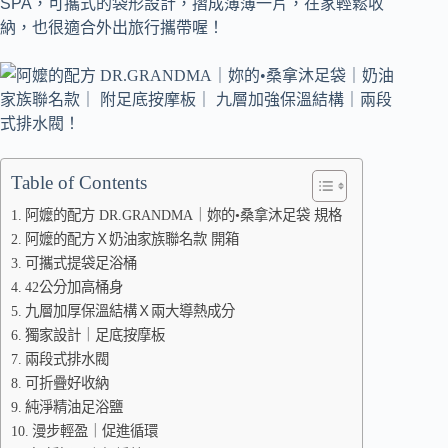
SPA，可攜式的袋形設計，摺成薄薄一片，在家輕鬆收
納，也很適合外出旅行攜帶喔！
Table of Contents
阿嬤的配方 DR.GRANDMA｜妳的•桑拿沐足袋 規格
阿嬤的配方Ｘ奶油家族聯名款 開箱
可攜式提袋足浴桶
42公分加高桶身
九層加厚保溫結構Ｘ兩大導熱成分
獨家設計｜足底按摩板
兩段式排水閥
可折疊好收納
純淨精油足浴鹽
漫步輕盈｜促進循環