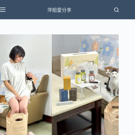
跳
萍姐愛分享
至
主
要
內
容