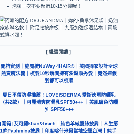
泡腳一次不要超過10-15分鐘喔！
[ 繼續閱讀 ]
開箱實測｜施魔梳NuWay 4HAIR®｜美國獨家設計全球
熱賣魔法梳｜梳髮10秒瞬間擁有澎鬆順秀髮｜竟然連假
髮都可以梳順
夏日平價防曬推薦！LOVEISDERMA 愛斯德瑪防曬乳
（共2款）｜可麗清爽防曬乳SPF50+++ ｜美肌膚色防曬
乳 SPF50+++
[開箱] 艾可繡khan&hsieh｜純色羊絨蠶絲披肩｜人生第
1條Pashmina披肩｜印度喀什米爾當地空運台灣｜純手