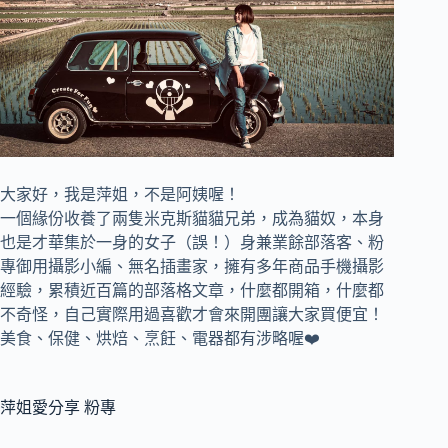
大家好，我是萍姐，不是阿姨喔！
一個緣份收養了兩隻米克斯貓貓兄弟，成為貓奴，
本身
也是才華集於一身的女子（誤！）身兼
業餘部落客、
粉
專御用攝影小編、
無名插畫家，
擁有多年商品手機攝影
經驗，累積近百篇的部落格文章，
什麼都開箱，什麼都
不奇怪，自己實際用過喜歡才會來開團讓大家買便宜！
美食、保健、烘焙、烹飪、電器都有涉略喔❤️
萍姐愛分享 粉專