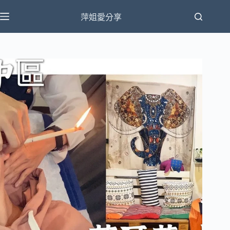
跳
萍姐愛分享
至
主
要
內
容