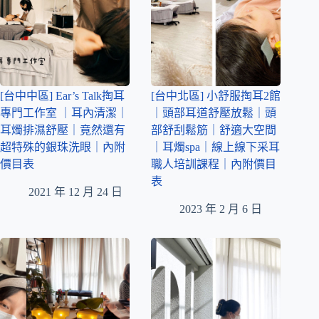
[台中中區] Ear’s Talk掏耳
[台中北區] 小舒服掏耳2館
專門工作室 ｜耳內清潔｜
｜頭部耳道舒壓放鬆｜頭
耳燭排濕舒壓｜竟然還有
部舒刮鬆筋｜舒適大空間
超特殊的銀珠洗眼｜內附
｜耳燭spa｜線上線下采耳
價目表
職人培訓課程｜內附價目
表
2021 年 12 月 24 日
2023 年 2 月 6 日