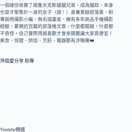
一個緣份收養了兩隻米克斯貓貓兄弟，成為貓奴，
本身
也是才華集於一身的女子（誤！）身兼
業餘部落客、
粉
專御用攝影小編、
無名插畫家，
擁有多年商品手機攝影
經驗，累積近百篇的部落格文章，
什麼都開箱，什麼都
不奇怪，自己實際用過喜歡才會來開團讓大家買便宜！
美食、保健、烘焙、烹飪、電器都有涉略喔❤️
萍姐愛分享 粉專
Youtube頻道