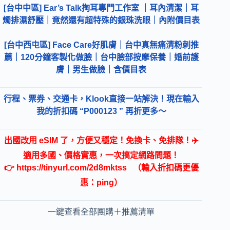
[台中中區] Ear’s Talk掏耳專門工作室 ｜耳內清潔｜耳
燭排濕舒壓｜竟然還有超特殊的銀珠洗眼｜內附價目表
[台中西屯區] Face Care好肌膚｜台中真無痛清粉刺推
薦｜120分鐘客製化做臉｜台中臉部按摩保養｜婚前護
膚｜男生做臉｜含價目表
行程、票券、交通卡，Klook直接一站解決！現在輸入
我的折扣碼 “P000123 ” 再折更多～
出國改用 eSIM 了，方便又穩定！免換卡、免排隊！✈️
適用多國、價格實惠，一次搞定網路問題！
👉
https://tinyurl.com/2d8mktss
（輸入折扣碼更優
惠：ping）
一鍵查看全部團購＋推薦清單