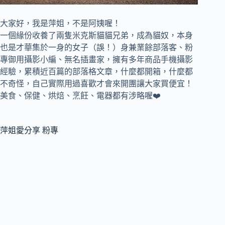
大家好，我是萍姐，不是阿姨喔！
一個緣份收養了兩隻米克斯貓貓兄弟，成為貓奴，
本身
也是才華集於一身的女子（誤！）身兼
業餘部落客、
粉
專御用攝影小編、
無名插畫家，
擁有多年商品手機攝影
經驗，累積近百篇的部落格文章，
什麼都開箱，什麼都
不奇怪，自己實際用過喜歡才會來開團讓大家買便宜！
美食、保健、烘焙、烹飪、電器都有涉略喔❤️
萍姐愛分享 粉專