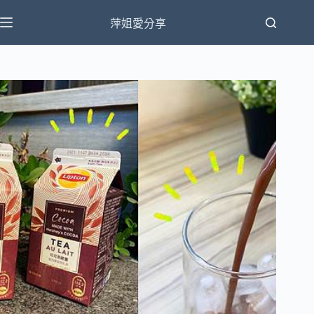
跳
萍姐愛分享
至
主
要
內
容