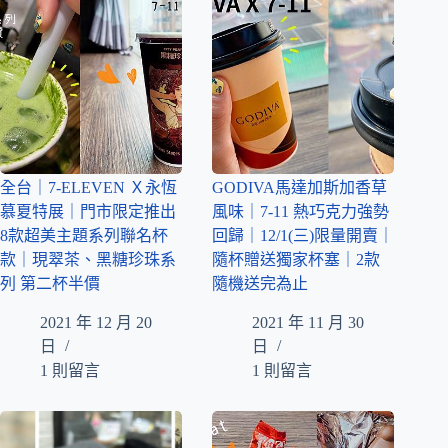
全台｜7-ELEVEN Ｘ永恆
GODIVA馬達加斯加香草
慕夏特展｜門市限定推出
風味｜7-11 熱巧克力強勢
8款超美主題系列聯名杯
回歸｜12/1(三)限量開賣｜
款｜現翠茶、黑糖珍珠系
隨杯贈送獨家杯塞｜2款
列 第二杯半價
隨機送完為止
2021 年 12 月 20
2021 年 11 月 30
日
日
1 則留言
1 則留言