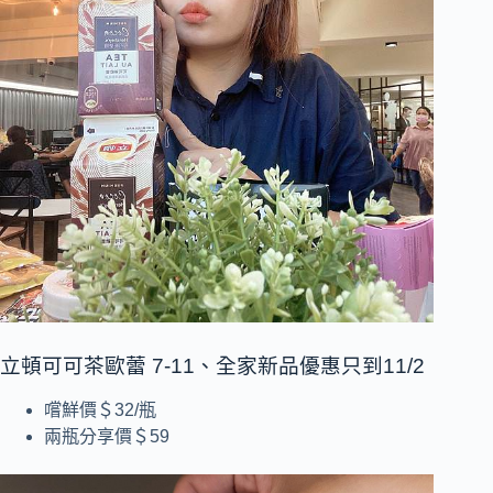
立頓可可茶歐蕾 7-11、全家新品優惠只到11/2
嚐鮮價＄32/瓶
兩瓶分享價＄59