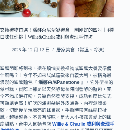
交換禮物首選！潘娜朵尼聖誕禮盒｜剛剛好的四吋｜4種
口味任你挑｜Willie&Charlie威利與查理手作坊
2025 年 12 月 12 日
居家美食（常溫、冷凍）
聖誕節即將到來，還在煩惱交換禮物或聖誕大餐要準備
什麼嗎？！今年不如來試試這款來自義大利，被稱為最
浪漫的聖誕麵包『
潘娜朵尼Panettone
』，它外型長的
像蛋糕，實際上卻是以天然酵母長時間發酵的麵包，完
全不添加泡打粉，只靠自然發酵支撐，成功難度比法式
可頌還更高！好吃的潘娜朵尼外皮薄香、內裡濕潤柔
軟，切開後呈現漂亮的蜂巢狀，手撕時帶有絲絲拉扯
感，越嚼越香、不會有酸味，是大人小孩都會愛上的節
慶甜點，台中人氣麵包店
Willie & Charlie 威利與查理手