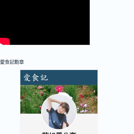
愛食記勳章