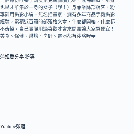
一個緣份收養了兩隻米克斯貓貓兄弟，成為貓奴，
本身
也是才華集於一身的女子（誤！）身兼
業餘部落客、
粉
專御用攝影小編、
無名插畫家，
擁有多年商品手機攝影
經驗，累積近百篇的部落格文章，
什麼都開箱，什麼都
不奇怪，自己實際用過喜歡才會來開團讓大家買便宜！
美食、保健、烘焙、烹飪、電器都有涉略喔❤️
萍姐愛分享 粉專
Youtube頻道