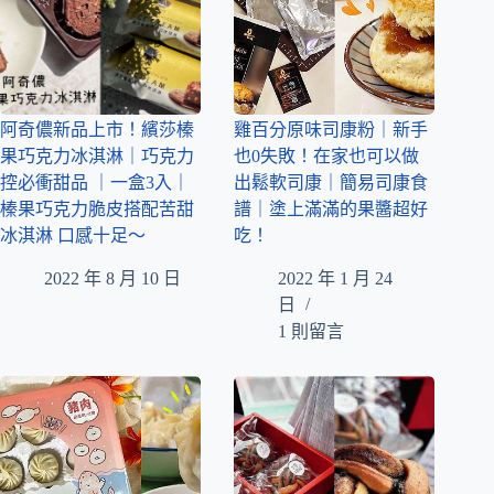
阿奇儂新品上市！繽莎榛
雞百分原味司康粉｜新手
果巧克力冰淇淋｜巧克力
也0失敗！在家也可以做
控必衝甜品 ｜一盒3入｜
出鬆軟司康｜簡易司康食
榛果巧克力脆皮搭配苦甜
譜｜塗上滿滿的果醬超好
冰淇淋 口感十足～
吃！
2022 年 8 月 10 日
2022 年 1 月 24
日
1 則留言