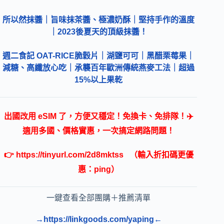
所以然抹醬｜旨味抹茶醬、極濃奶酥｜堅持手作的溫度
｜2023後夏天的頂級抹醬！
週二食記 OAT-RICE脆穀片｜湖鹽可可｜黑醋栗莓果｜
減糖、高纖放心吃｜承襲百年歐洲傳統燕麥工法｜超過
15%以上果乾
出國改用 eSIM 了，方便又穩定！免換卡、免排隊！✈️
適用多國、價格實惠，一次搞定網路問題！
👉
https://tinyurl.com/2d8mktss
（輸入折扣碼更優
惠：ping）
一鍵查看全部團購＋推薦清單
→https://linkgoods.com/yaping←