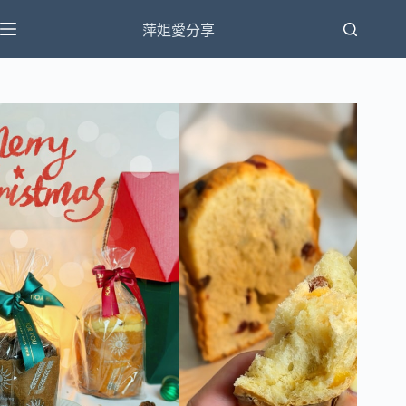
跳
萍姐愛分享
至
主
要
內
容