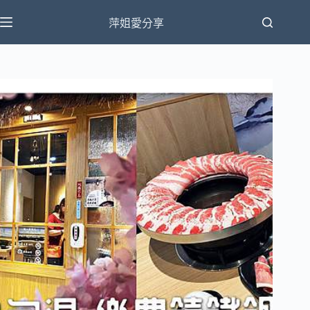
跳
萍姐愛分享
至
主
要
內
容