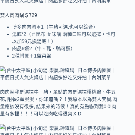
雙人肉肉鍋＄729
博多肉肉圈＊1（牛豬可選,也可以綜合）
湯底*2（＃昆布 ＃味噌 兩種口味可以選擇，也可
以加59元換湯底！）
肉品6選2（牛、豬、鴨可選）
2種附餐＋1盤菜盤
肉肉圈我是選擇牛＋豬，單點的肉是選擇櫻桃鴨、牛五
花, 附餐2顆蛋蛋，
你知道嗎？！我原本以為雙人套餐,肉
量應該沒有很多, 結果來的時候！真的有點嚇到我0.0!肉
量有多捏！！！可以吃肉吃得很爽ＸＤ