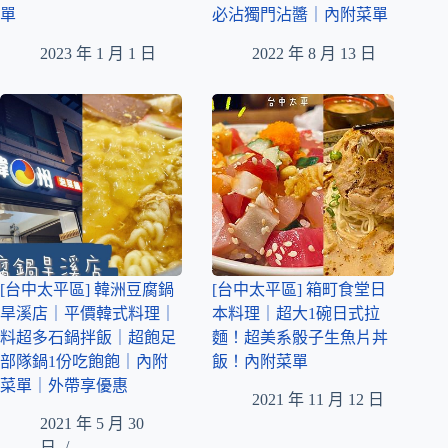
單
必沾獨門沾醬｜內附菜單
2023 年 1 月 1 日
2022 年 8 月 13 日
[台中太平區] 韓洲豆腐鍋
[台中太平區] 箱町食堂日
旱溪店｜平價韓式料理｜
本料理｜超大1碗日式拉
料超多石鍋拌飯｜超飽足
麵！超美系骰子生魚片丼
部隊鍋1份吃飽飽｜內附
飯！內附菜單
菜單｜外帶享優惠
2021 年 11 月 12 日
2021 年 5 月 30
日