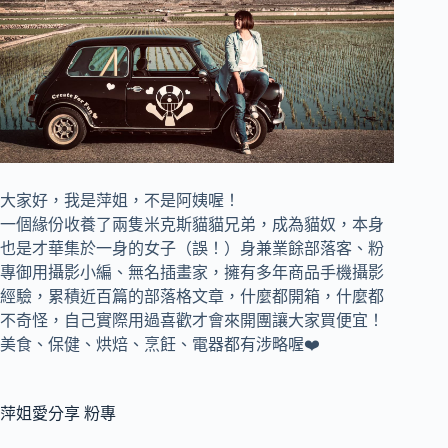
大家好，我是萍姐，不是阿姨喔！
一個緣份收養了兩隻米克斯貓貓兄弟，成為貓奴，
本身
也是才華集於一身的女子（誤！）身兼
業餘部落客、
粉
專御用攝影小編、
無名插畫家，
擁有多年商品手機攝影
經驗，累積近百篇的部落格文章，
什麼都開箱，什麼都
不奇怪，自己實際用過喜歡才會來開團讓大家買便宜！
美食、保健、烘焙、烹飪、電器都有涉略喔❤️
萍姐愛分享 粉專