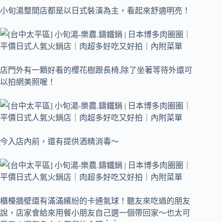
小旬湯整間店都是以日式裝潢為主，看起來舒適明亮！
店門外有一顆好看的櫻花樹跟長椅,除了坐著等待外還可
以拍網美照喔！
今入店內前，還有提供酒精消毒～
櫃檯牆壁還有滿滿繽紛的卡通氣球！聽友來吃過的朋友
說，店家會給來用餐小朋友自己選一個帶回家～也太可