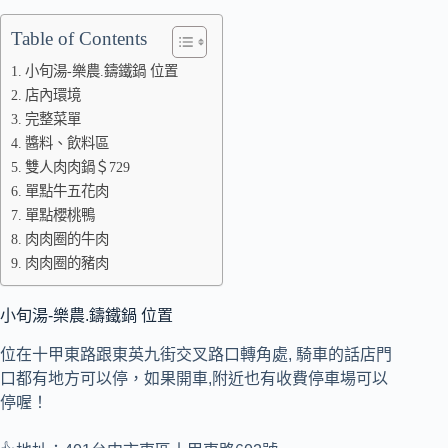
Table of Contents
小旬湯-樂農.鑄鐵鍋 位置
店內環境
完整菜單
醬料、飲料區
雙人肉肉鍋＄729
單點牛五花肉
單點櫻桃鴨
肉肉圈的牛肉
肉肉圈的豬肉
小旬湯-樂農.鑄鐵鍋 位置
位在十甲東路跟東英九街交叉路口轉角處, 騎車的話店門
口都有地方可以停，如果開車,附近也有收費停車場可以
停喔！