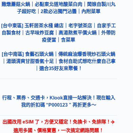
雞燉蘑菇火鍋｜必點東北道地酸菜白肉｜闆娘自製川丸
子超好吃｜2款必沾獨門沾醬｜內附菜單
[台中東區] 玉軒居茶水棧 總店｜老字號茶店｜自家手工
自製食材｜古早味炸豆腐｜高湯熬煮平價火鍋｜外帶防
疫便當｜含菜單
[台中南區] 食藝石頭火鍋｜傳統麻油爆香現炒石頭火鍋
｜湯頭清爽甘甜香氣十足｜食材自助式想吃什麼自己拿
｜適合35好友來聚餐！
行程、票券、交通卡，Klook直接一站解決！現在輸入
我的折扣碼 “P000123 ” 再折更多～
出國改用 eSIM 了，方便又穩定！免換卡、免排隊！✈️
適用多國、價格實惠，一次搞定網路問題！