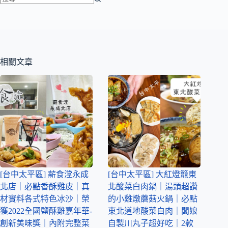
相關文章
[台中太平區] 薪食漟永成
[台中太平區] 大紅燈籠東
北店｜必點香酥雞皮｜真
北酸菜白肉鍋｜湯頭超讚
材實料各式特色冰沙｜榮
的小雞燉蘑菇火鍋｜必點
獲2022全國鹽酥雞嘉年華-
東北道地酸菜白肉｜闆娘
創新美味獎｜內附完整菜
自製川丸子超好吃｜2款