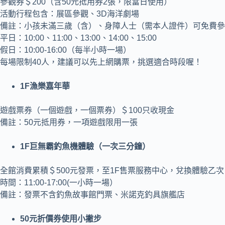
參觀券＄200（含50元抵用券2張，限當日使用）
活動行程包含：展區參觀、3D海洋劇場
備註：小孩未滿三歲（含）、身障人士（需本人證件）可免費參
平日：10:00、11:00、13:00、14:00、15:00
假日：10:00-16:00（每半小時一場）
每場限制40人，建議可以先上網購票，挑選適合時段喔！
1F漁樂嘉年華
遊戲票券（一個遊戲，一個票券）＄100只收現金
備註：50元抵用券，一項遊戲限用一張
1F巨無霸釣魚機體驗（一次三分鐘）
全館消費累積＄500元發票，至1F售票服務中心，兌換體驗乙次
時間：11:00-17:00(一小時一場）
備註：發票不含釣魚故事館門票、米諾克釣具旗艦店
50元折價券使用小撇步