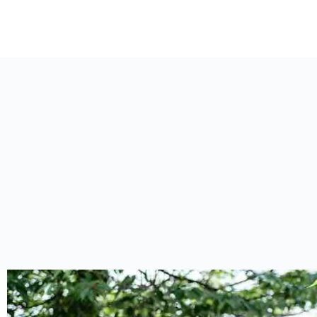
跳
至
主
要
內
容