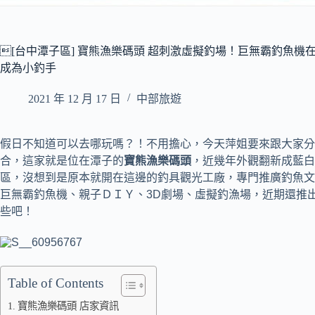
[台中潭子區] 寶熊漁樂碼頭 超刺激虛擬釣場！巨無霸釣魚機
成為小釣手
2021 年 12 月 17 日
中部旅遊
假日不知道可以去哪玩嗎？！不用擔心，今天萍姐要來跟大家分
合，這家就是位在潭子的
寶熊漁樂碼頭
，近幾年外觀翻新成藍白
區，沒想到是原本就開在這邊的釣具觀光工廠，專門推廣釣魚文
巨無霸釣魚機、親子ＤＩＹ、3D劇場、虛擬釣漁場，近期還推
些吧！
Table of Contents
寶熊漁樂碼頭 店家資訊