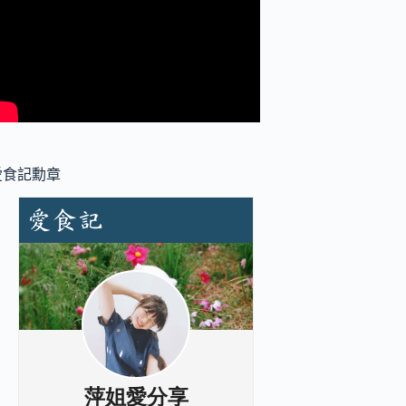
愛食記勳章