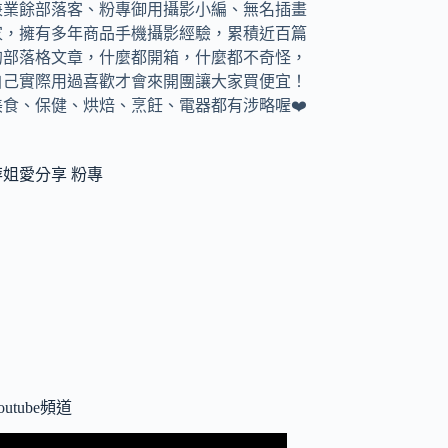
兼
業餘部落客、
粉專御用攝影小編、
無名插畫
家，
擁有多年商品手機攝影經驗，累積近百篇
的部落格文章，
什麼都開箱，什麼都不奇怪，
自己實際用過喜歡才會來開團讓大家買便宜！
美食、保健、烘焙、烹飪、電器都有涉略喔❤️
萍姐愛分享 粉專
outube頻道