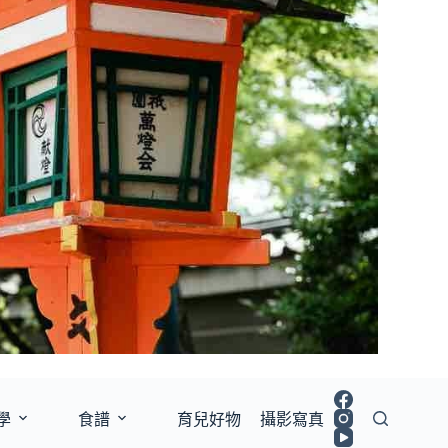
學
食譜
育兒好物
攝影寫真