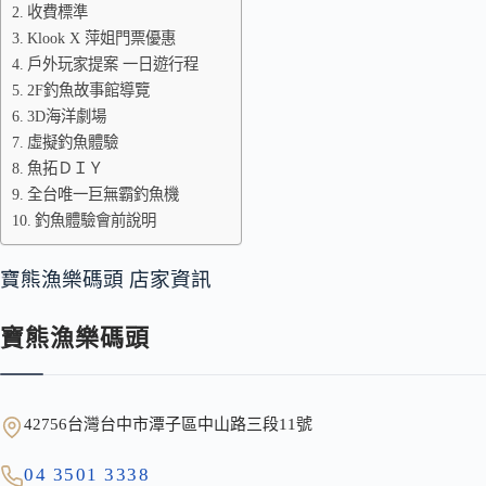
收費標準
Klook X 萍姐門票優惠
戶外玩家提案 一日遊行程
2F釣魚故事館導覽
3D海洋劇場
虛擬釣魚體驗
魚拓ＤＩＹ
全台唯一巨無霸釣魚機
釣魚體驗會前說明
寶熊漁樂碼頭 店家資訊
寶熊漁樂碼頭
42756台灣台中市潭子區中山路三段11號
04 3501 3338