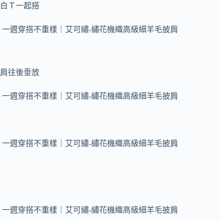
白Ｔ一起搭
肩往後垂放