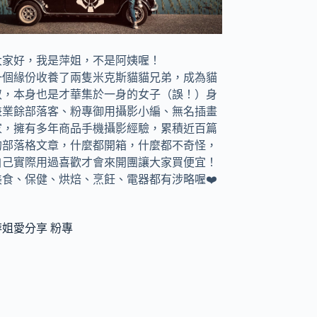
大家好，我是萍姐，不是阿姨喔！
一個緣份收養了兩隻米克斯貓貓兄弟，成為貓
奴，
本身也是才華集於一身的女子（誤！）身
兼
業餘部落客、
粉專御用攝影小編、
無名插畫
家，
擁有多年商品手機攝影經驗，累積近百篇
的部落格文章，
什麼都開箱，什麼都不奇怪，
自己實際用過喜歡才會來開團讓大家買便宜！
美食、保健、烘焙、烹飪、電器都有涉略喔❤️
萍姐愛分享 粉專