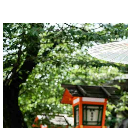
跳
至
主
要
內
容