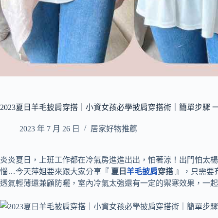
2023夏日羊毛披肩穿搭｜小資女孩必學披肩穿搭術｜簡單步驟
2023 年 7 月 26 日
居家好物推薦
炎炎夏日，上班工作都在冷氣房進進出出，怕著涼！出門怕太楊
惱…今天萍姐要來跟大家分享『
夏日
羊毛披肩
穿搭
』，只需要
透氣輕薄還兼顧防曬，室內冷氣太強還有一定的禦寒效果，一起