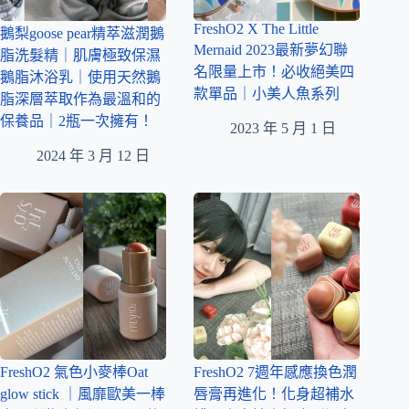
FreshO2 X The Little
鵝梨goose pear精萃滋潤鵝
Mernaid 2023最新夢幻聯
脂洗髮精｜肌膚極致保濕
名限量上市！必收絕美四
鵝脂沐浴乳｜使用天然鵝
款單品｜小美人魚系列
脂深層萃取作為最溫和的
保養品｜2瓶一次擁有！
2023 年 5 月 1 日
2024 年 3 月 12 日
FreshO2 氣色小麥棒Oat
FreshO2 7週年感應換色潤
glow stick ｜風靡歐美一棒
唇膏再進化！化身超補水