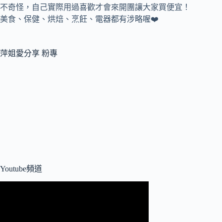
不奇怪，自己實際用過喜歡才會來開團讓大家買便宜！
美食、保健、烘焙、烹飪、電器都有涉略喔❤️
萍姐愛分享 粉專
Youtube頻道