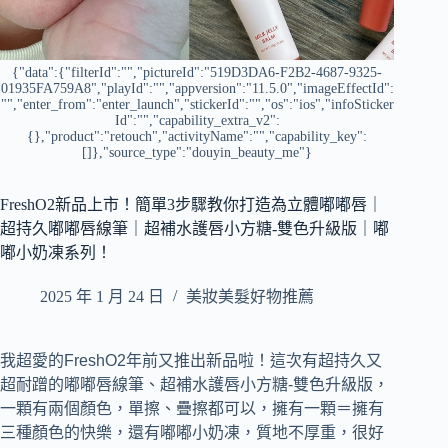
{"data":{"filterId":"","pictureId":"519D3DA6-F2B2-4687-9325-
01935FA759A8","playId":"","appversion":"11.5.0","imageEffectId":
"","enter_from":"enter_launch","stickerId":"","os":"ios","infoSticker
Id":"","capability_extra_v2":
{},"product":"retouch","activityName":"","capability_key":
[]},"source_type":"douyin_beauty_me"}
FreshO2新品上市！簡單3步驟教你打造為立體嘟嘟唇｜
超持久嘟嘟唇線筆｜超補水護唇小方糖-雙色升級版｜嘟
嘟小奶凍系列！
2025 年 1 月 24 日
美妝美髮好物推薦
我超愛的FreshO2年前又推出新品啦！這次有超持久又
超耐蹭的嘟嘟唇線筆、超補水護唇小方糖-雙色升級版，
一顆有兩個顏色，單擦、疊擦都可以，擁有一顆＝擁有
三種顏色的快樂，還有嘟嘟小奶凍，質地不厚重，很好