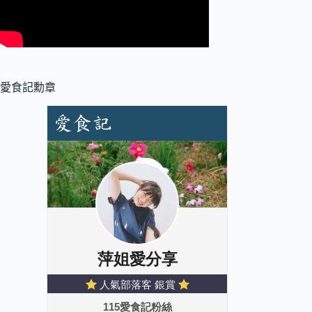
愛食記勳章