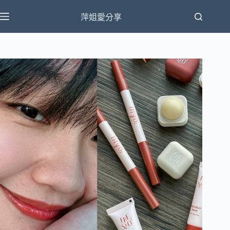
跳
萍姐愛分享
至
主
要
內
容