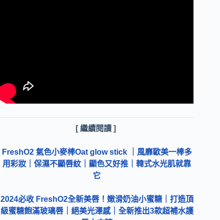
[ 繼續閱讀 ]
FreshO2 氣色小麥棒Oat glow stick ｜風靡歐美一棒多
用彩妝｜保濕不顯唇紋｜顯色又好推｜韓式水光肌就靠
它
2024必收 FreshO2全新美唇！嫩滑奶油小蜜糖｜打造頂
級蜜糖飽滿玻璃唇｜絕美光澤感｜全新推出3款超補水護