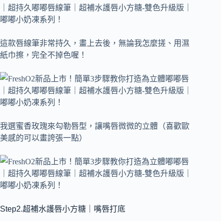
這款唇線筆非常持久，畫上去後，無論我怎麼搓、用濕
紙巾擦，完全不掉色喔！
我選蜜香玫瑰來勾勒唇型，讓嘴唇微微的立體（喜歡歐
美感的可以畫誇張一點）
Step2.超補水護唇小方糖｜嘴唇打底