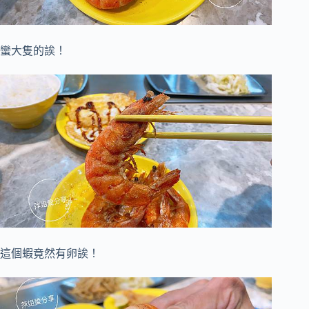
蠻大隻的誒！
這個蝦竟然有卵誒！