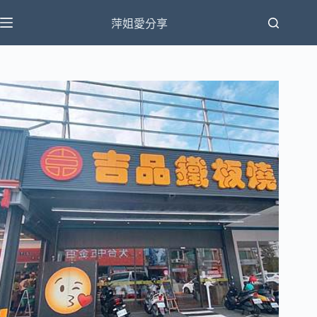
跳
萍姐愛分享
至
主
要
內
容