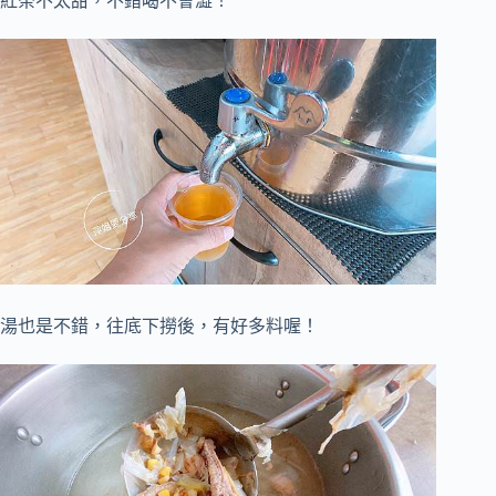
紅茶不太甜，不錯喝不會澀！
湯也是不錯，往底下撈後，有好多料喔！