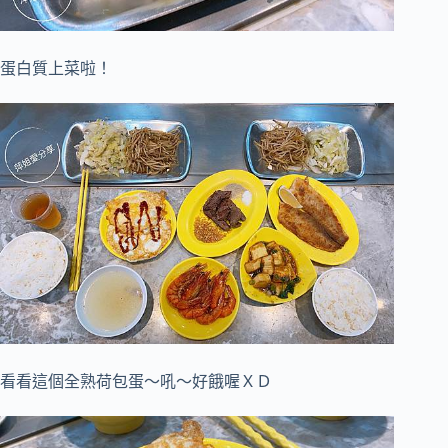
蛋白質上菜啦！
看看這個全熟荷包蛋～吼～好餓喔ＸＤ