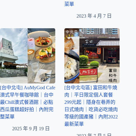
菜單
2023 年 4 月 7 日
[台中北屯] AuMyGod Cafe
[台中北屯區] 富田和牛燒
澳式早午餐咖啡館｜台中
肉｜平日限定個人套餐
最Chill澳式餐酒館｜必點
299元起｜隱身在巷弄的
西瓜蛋糕超好拍｜內附完
日式燒肉｜吃貨必吃燒肉
整菜單
等級的國產豬｜內附2022
最新菜單
2025 年 9 月 19 日
2022 年 7 月 5 日