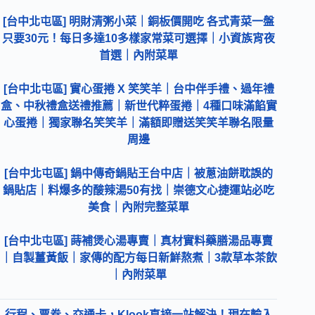
[台中北屯區] 明財清粥小菜｜銅板價開吃 各式青菜一盤
只要30元！每日多達10多樣家常菜可選擇｜小資族宵夜
首選｜內附菜單
[台中北屯區] 實心蛋捲 X 笑笑羊｜台中伴手禮、過年禮
盒、中秋禮盒送禮推薦｜新世代粹蛋捲｜4種口味滿餡實
心蛋捲｜獨家聯名笑笑羊｜滿額即贈送笑笑羊聯名限量
周邊
[台中北屯區] 鍋中傳奇鍋貼王台中店｜被蔥油餅耽誤的
鍋貼店｜料爆多的酸辣湯50有找｜崇德文心捷運站必吃
美食｜內附完整菜單
[台中北屯區] 蒔補煲心湯專賣｜真材實料藥膳湯品專賣
｜自製薑黃飯｜家傳的配方每日新鮮熬煮｜3款草本茶飲
｜內附菜單
行程、票券、交通卡，Klook直接一站解決！現在輸入