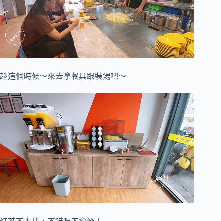
趁這個時候～來去拿餐具跟裝湯吧～