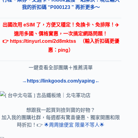
我的折扣碼 “P000123 ” 再折更多～
出國改用 eSIM 了，方便又穩定！免換卡、免排隊！✈️
適用多國、價格實惠，一次搞定網路問題！
👉
https://tinyurl.com/2d8mktss
（輸入折扣碼更優
惠：ping）
一鍵查看全部團購＋推薦清單
→https://linkgoods.com/yaping←
想跟我一起買到撿到寶的好物？
加入我的團購社群，每週都有驚喜優惠、獨家開團和限
時折扣！👉
🌟周周搶便宜 限量不等人🌟