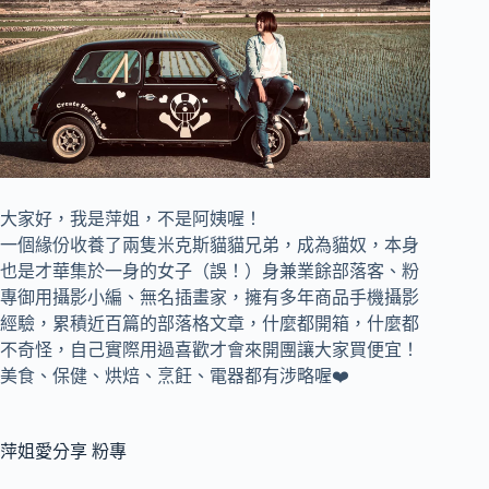
大家好，我是萍姐，不是阿姨喔！
一個緣份收養了兩隻米克斯貓貓兄弟，成為貓奴，
本身
也是才華集於一身的女子（誤！）身兼
業餘部落客、
粉
專御用攝影小編、
無名插畫家，
擁有多年商品手機攝影
經驗，累積近百篇的部落格文章，
什麼都開箱，什麼都
不奇怪，自己實際用過喜歡才會來開團讓大家買便宜！
美食、保健、烘焙、烹飪、電器都有涉略喔❤️
萍姐愛分享 粉專