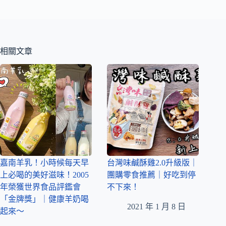
相關文章
嘉南羊乳！小時候每天早
台灣味鹹酥雞2.0升級版｜
上必喝的美好滋味！2005
團購零食推薦｜好吃到停
年榮獲世界食品評鑑會
不下來！
「金牌獎」｜健康羊奶喝
2021 年 1 月 8 日
起來～