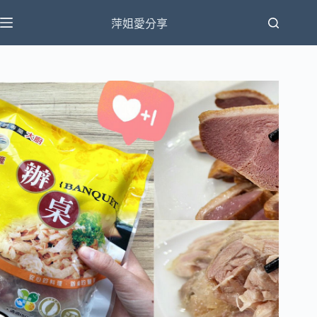
跳
萍姐愛分享
至
主
要
內
容