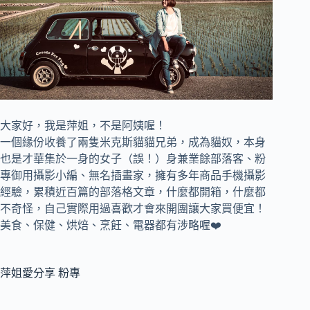
大家好，我是萍姐，不是阿姨喔！
一個緣份收養了兩隻米克斯貓貓兄弟，成為貓奴，
本身
也是才華集於一身的女子（誤！）身兼
業餘部落客、
粉
專御用攝影小編、
無名插畫家，
擁有多年商品手機攝影
經驗，累積近百篇的部落格文章，
什麼都開箱，什麼都
不奇怪，自己實際用過喜歡才會來開團讓大家買便宜！
美食、保健、烘焙、烹飪、電器都有涉略喔❤️
萍姐愛分享 粉專