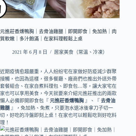
元進莊香燻鴨胸｜去骨油雞腿｜即開即食｜免加熱｜肉
質軟嫩｜多汁飽滿｜在家料理輕鬆上桌
2021 年 6 月 8 日
居家美食（常溫、冷凍）
近期疫情愈趨嚴重，人人紛紛宅在家做好防疫減少群聚
接觸，也因為這樣，很多餐廳、廠商們也推出外送外帶
套餐組合、在家自煮料理包、即食包…等，讓大家宅在
家也可以享用美食，
今天就要來介紹元進莊推出的兩款
懶人必備即開即食包『
元進莊香燻鴨胸
』、『
去骨油
雞腿
』，免加熱、免煮，只要泡水退冰後拿刀子切一
切，好吃的冷盤即刻上桌！在家也可以輕鬆吃到好吃料
理！