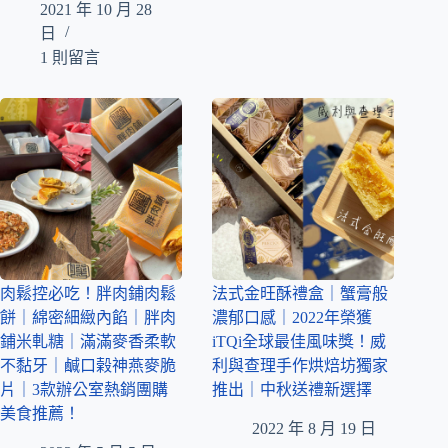
2021 年 10 月 28
日
1 則留言
肉鬆控必吃！胖肉鋪肉鬆
法式金旺酥禮盒｜蟹膏般
餅｜綿密細緻內餡｜胖肉
濃郁口感｜2022年榮獲
鋪米軋糖｜滿滿麥香柔軟
iTQi全球最佳風味獎！威
不黏牙｜鹹口榖神燕麥脆
利與查理手作烘焙坊獨家
片｜3款辦公室熱銷團購
推出｜中秋送禮新選擇
美食推薦！
2022 年 8 月 19 日